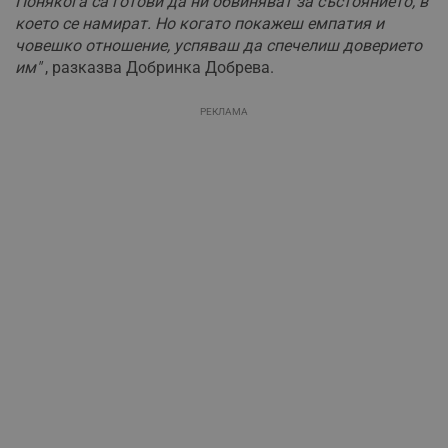
Понякога са готови да ни обвиняват за състоянието, в
което се намират. Но когато покажеш емпатия и
човешко отношение, успяваш да спечелиш доверието
им"
, разказва Добринка Добрева.
РЕКЛАМА