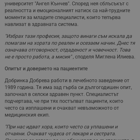
университет "Ангел Кънчев". Според нея сблъсъкът с
реалността и емоционалният натиск са най-трудните
моменти за младите специалисти, които тепърва
навлизат в здравната система.
"Избрах тази професия, защото винаги съм искала да
помагам на хората по реален и осезаем начин. Днес тя
означава отговорност, отдаденост и човечност. Това
не е просто работа, а мисия"
, споделя Миглена Илиева.
Опитът и доверието на пациентите
Добринка Добрева работи в лечебното заведение от
1989 година. Тя има зад гърба си дългогодишен опит,
започнал в селски здравен пункт. Специалистът
подчертава, че при тях постъпват пациенти, които
често са изплашени и очакват невъзможното от
медицинския екип.
"При нас идват хора, които често са уплашени и
отчаяни. Очакват чудеса от лекаря и сестрата.