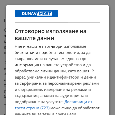
Проблемът с липсата на кадри
Отговорно използване на
Основен проблем пред системата на
здравеопазването остава хроничният недостиг на
вашите данни
медицински сестри. Според двете акушерки това води
Ние и нашите партньори използваме
до сериозно претоварване и висок риск от
бисквитки и подобни технологии, за да
професионално прегаряне сред наличния персонал.
съхраняваме и получаваме достъп до
"Ниското заплащане, високото натоварване и
информация на вашето устройство и да
недостатъчното признание отказват много млади
обработваме лични данни, като вашия IP
хора"
, категорична е Миглена Илиева. Добринка
адрес, уникални идентификатори и данни
Добрева допълва, че въпреки огромните трудности в
за сърфиране, за персонализирани реклами
сектора, те не се отказват, а най-голямото им
и съдържание, измерване на реклами и
удовлетворение идва от спасения живот и
съдържание, анализ на аудиторията и
благодарността на излекуваните хора.
подобряване на услугите.
Доставчици от
Технологиите срещу човешкото отношение
трети страни (723)
може също да обработват
данните ви за тези и други цели,