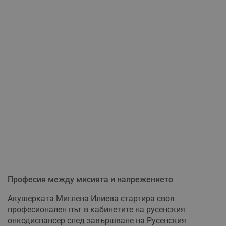
Професия между мисията и напрежението
Акушерката Миглена Илиева стартира своя
професионален път в кабинетите на русенския
онкодиспансер след завършване на Русенския