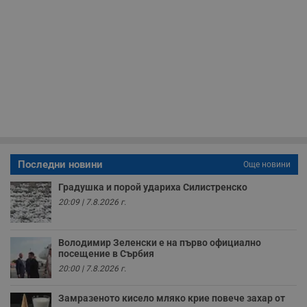
с
н
н
п
б
п
с
о
с
а
р
у
з
з
п
ASP.NET_SessionId
Сесия
Т
Microsoft
Последни новини
Още новини
с
Corporation
D
www.dunavmost.com
п
Градушка и порой удариха Силистренско
и
20:09 | 7.8.2026 г.
т
к
п
и
у
Володимир Зеленски е на първо официално
р
посещение в Сърбия
к
20:00 | 7.8.2026 г.
п
д
д
Замразеното кисело мляко крие повече захар от
п