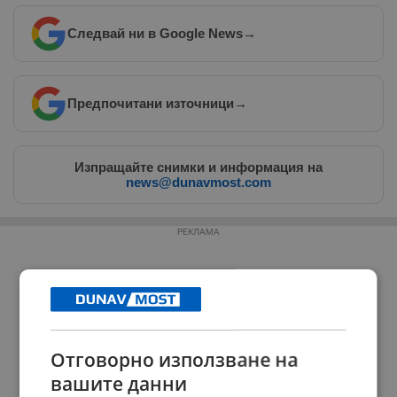
Следвай ни в Google News
→
Предпочитани източници
→
Изпращайте снимки и информация на
news@dunavmost.com
РЕКЛАМА
Отговорно използване на
вашите данни