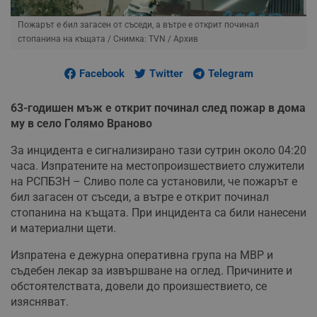
Пожарът е бил загасен от съседи, а вътре е открит починал
стопанина на къщата
/ Снимка: TVN / Архив
Facebook
Twitter
Telegram
63-годишен мъж е открит починал след пожар в дома
му в село Голямо Враново
За инцидента е сигнализирано тази сутрин около 04:20
часа. Изпратените на местопроизшествието служители
на РСПБЗН – Сливо поле са установили, че пожарът е
бил загасен от съседи, а вътре е открит починал
стопанина на къщата. При инцидента са били нанесени
и материални щети.
Изпратена е дежурна оперативна група на МВР и
съдебен лекар за извършване на оглед. Причините и
обстоятелствата, довели до произшествието, се
изясняват.