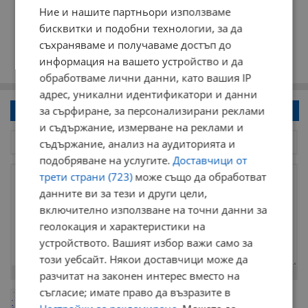
Ние и нашите партньори използваме
бисквитки и подобни технологии, за да
съхраняваме и получаваме достъп до
информация на вашето устройство и да
обработваме лични данни, като вашия IP
адрес, уникални идентификатори и данни
за сърфиране, за персонализирани реклами
Напиши коментар!
и съдържание, измерване на реклами и
съдържание, анализ на аудиторията и
подобряване на услугите.
Доставчици от
трети страни (723)
може също да обработват
данните ви за тези и други цели,
включително използване на точни данни за
геолокация и характеристики на
устройството. Вашият избор важи само за
този уебсайт. Някои доставчици може да
Остават
2000
символа
разчитат на законен интерес вместо на
съгласие; имате право да възразите в
ОБНОВИ
Поради зачестилите злоупотреби в сайта, за да оставите анонимен