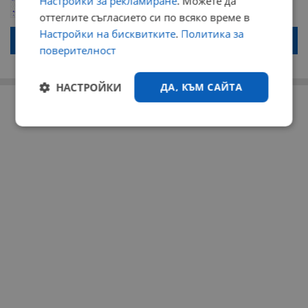
Настройки за рекламиране
. Можете да
коментар или да гласувате изискваме да се идентифицирате с
оттеглите съгласието си по всяко време в
google акаунт.
Настройки на бисквитките
.
Политика за
Натискайки на бутона "Вход с google" по-долу, коментарът ви ще
бъде публикуван анонимно под псевдонима който сте попълнили
поверителност
по-горе в полето "Твоето име". Никаква лична информация за вас
няма да бъде съхранявана при нас или показвана на други
потребители.
НАСТРОЙКИ
ДА, КЪМ САЙТА
РЕКЛАМА
Строго
Ефективност
необходимо
Таргетиране
Функционалност
Некласифицирани