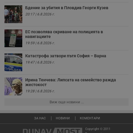
п
с
Бдение за убития в Пловдив Георги Кузев
у
и
20:17 | 6.8.2026 г.
ф
н
м
Т
ЕС позволява скриване на полицията в
и
навигациите
п
у
19:59 | 6.8.2026 г.
з
б
Катастрофа затвори пътя София – Варна
VISITOR_PRIVACY_METADATA
5 месеца
Т
YouTube
19:47 | 6.8.2026 г.
4
с
.youtube.com
седмици
с
с
п
Ирина Тенчева: Липсата на семейство ражда
и
п
жестокост
т
19:28 | 6.8.2026 г.
в
с
з
Виж още новини ...
с
п
о
р
ЗА НАС
НОВИНИ
КОМЕНТАРИ
п
н
Copyright © 2011
п