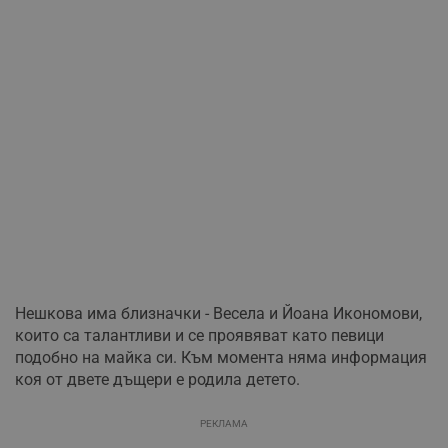
Нешкова има близначки - Весела и Йоана Икономови,
които са талантливи и се проявяват като певици
подобно на майка си. Към момента няма информация
коя от двете дъщери е родила детето.
РЕКЛАМА