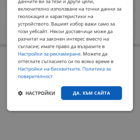
данните ви за тези и други цели,
Предпочитани източници
→
включително използване на точни данни за
геолокация и характеристики на
устройството. Вашият избор важи само за
Изпращайте снимки и информация на
този уебсайт. Някои доставчици може да
news@dunavmost.com
разчитат на законен интерес вместо на
съгласие; имате право да възразите в
РЕКЛАМА
Настройки за рекламиране
. Можете да
оттеглите съгласието си по всяко време в
Настройки на бисквитките
.
Политика за
поверителност
НАСТРОЙКИ
ДА, КЪМ САЙТА
Строго
Ефективност
необходимо