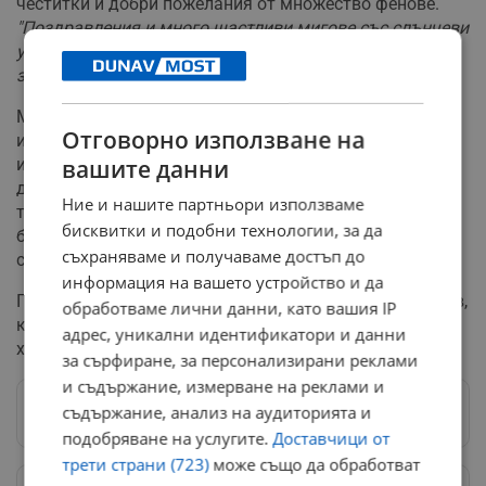
честитки и добри пожелания от множество фенове.
"Поздравления и много щастливи мигове със слънчеви
усмивки!"
, пише един от тях.
"Честита радост! Да ви е
здравичка и многолетна!"
, добавя друг последовател.
Мая Нешкова е една от най-обичаните български
Отговорно използване на
изпълнителки, чиито хитове като "Честит рожден ден"
и "Щастие с пари не се купува" остават актуални и до
вашите данни
днес. През 80-те години популярността ѝ нараства
Ние и нашите партньори използваме
толкова много, че става единствената певица на
бисквитки и подобни технологии, за да
българската поп музика, която прави концерти на
съхраняваме и получаваме достъп до
стадиони.
информация на вашето устройство и да
Певицата е омъжена за композитора Кирил Икономов,
обработваме лични данни, като вашия IP
който е автор на множество от нейните най-големи
адрес, уникални идентификатори и данни
хитове.
за сърфиране, за персонализирани реклами
и съдържание, измерване на реклами и
съдържание, анализ на аудиторията и
Следвай ни в Google News
→
подобряване на услугите.
Доставчици от
трети страни (723)
може също да обработват