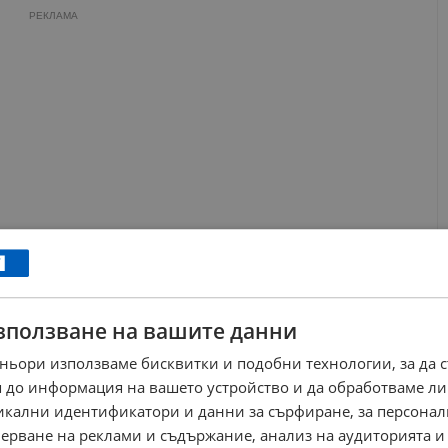
РЕКЛАМА
зползване на вашите данни
ньори използваме бисквитки и подобни технологии, за да 
е правителството действа "хаотично" и "на парче", вместо да
 до информация на вашето устройство и да обработваме ли
никални идентификатори и данни за сърфиране, за персона
ерване на реклами и съдържание, анализ на аудиторията и