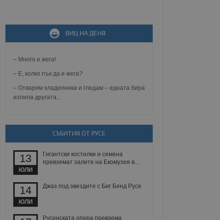
не, зададена от уеб
ВИЦ НА ДЕНЯ
 ASP.NET MVC
спре неразрешеното
т, известно като
тове. Той не съдържа
– Много е жега!
щожава при затваряне
– Е, колко пък да е жега?
ение на съгласието на
– Отварям хладилника и гледам – едната бира
ст за тяхното
изпила другата...
а данни за съгласието
ични политики и
антира, че техните
 сесии.
аничаване между хората
СЪБИТИЯ ОТ РУСЕ
а, за да се правят
хния уебсайт.
Гигантски костилки и семена
13
превземат залите на Екомузея в...
сигнализира на
ЮЛИ
 на бисквитките,
а съответствие и
Джаз под звездите с Биг Бенд Русе
14
ндарти и
ЮЛИ
ck и предоставя
требител използва
Русенската опера превзема