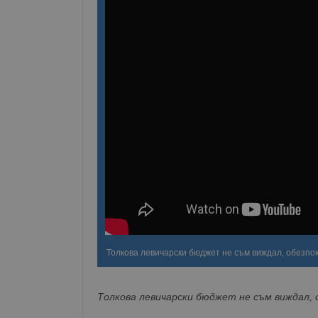
Толкова левичарски бюджет не съм виждал, обезпо
Толкова левичарски бюджет не съм виждал, 