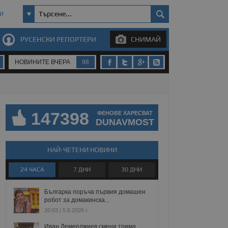
И
РУСЕНСКИ РЕПОРТЕРИ
СНИМАЙ
НОВИНИТЕ ВЧЕРА
98
147398
ФЕНОВЕ ХАРЕСВАТ
DUNAVMOST
НАЙ-ЧЕТЕНИ НОВИНИ
24 ЧАСА
7 ДНИ
30 ДНИ
Българка поръча първия домашен
робот за домакинска...
20:03 | 5.8.2026 г.
Иван Демерджиев смени трима