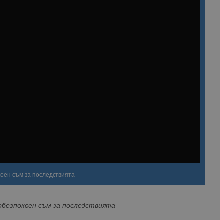
коен съм за последствията
обезпокоен съм за последствията