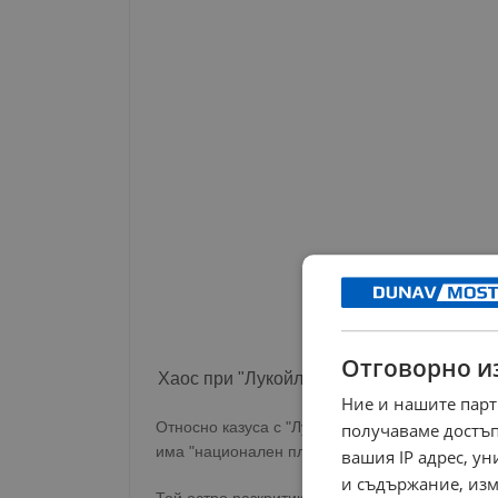
Отговорно и
Хаос при "Лукойл"
Ние и нашите парт
Относно казуса с "Лукойл", Димитров заяви, ч
получаваме достъп
има "национален план".
вашия IP адрес, у
и съдържание, изм