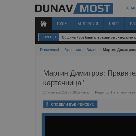
ЗА НАС
РУСЕ
БЪЛГАРИЯ
СВЯТ
РА
ГОРЕЩО
Община Русе бави отговори за скандален 
Dunavmost
/
България
/
Видео
/
Мартин Димитров:
Мартин Димитров: Правител
картечница"
17 ноември 2025 - 18:29 часа
Редактор:
Петя Георгиева
СПОДЕЛИ ВЪВ ФЕЙСБУК