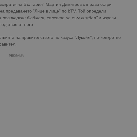
мократична България" Мартин Димитров отправи остри
на предаването "Лице в лице" по bTV. Той определи
а левичарски бюджет, колкото не съм виждал"
и изрази
едствия от него.
твията на правителството по казуса "Лукойл", по-конкретно
равител.
РЕКЛАМА