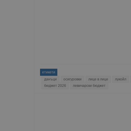
Име
__RequestVerificationT
VISITOR_PRIVACY_MET
етикети
__cf_bm
данъци
осигуровки
лице в лице
лукойл
бюджет 2026
левичарски бюджет
receive-cookie-depreca
ASP.NET_SessionId