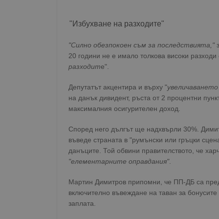
"Избухване на разходите"
"Силно обезпокоен съм за последствията,"
з
20 години не е имало толкова високи разходи
разходит
е".
Депутатът акцентира и върху "
увеличаването
на данък дивидент, ръста от 2 процентни пунк
максималния осигурителен доход.
Според него дългът ще надхвърли 30%. Димит
въведе страната в "румънски или гръцки сце
данъците. Той обвини правителството, че хар
"елементарните оправдания"
.
Мартин Димитров припомни, че ПП-ДБ са пред
включително въвеждане на таван за бонусите 
заплата.