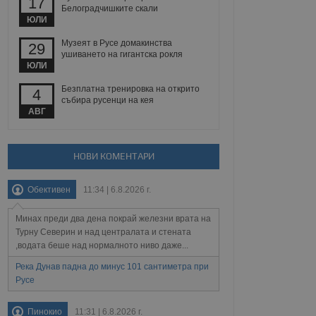
17
йният потребител може
Белоградчишките скали
 уебсайт.
ЮЛИ
Музеят в Русе домакинства
29
ушиването на гигантска рокля
ЮЛИ
Описание
Безплатна тренировка на открито
4
ребителски
елското поведение и
събира русенци на кея
раници на сайта. Тя
яване на сайта. Тя
не на прегледи на
АВГ
формация, която е
взаимодействат с
нкционалност в целия
прекарано на
редпочитанията на
 сайтове; тя може
НОВИ КОМЕНТАРИ
остта на социалните
тора на сайта.
използва новата или
елски взаимодействия
Обективен
11:34 | 6.8.2026 г.
нето и потребителския
Минах преди два дена покрай железни врата на
рез събиране на данни
 помага за
Турну Северин и над централата и стената
отребителите се
,водата беше над нормалното ниво даже...
тапите на тестване.
Река Дунав падна до минус 101 сантиметра при
тистически данни,
Русе
 броя на посещенията,
 са били заредени.
елския опит.
Пинокио
11:31 | 6.8.2026 г.