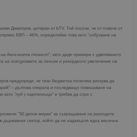
аяви Димитров, цитиран от bTV. Той посочи, че от повече от
 спрямо БВП – 46%, определяйки това като "
избухване на
 на данъчната тежест
", като даде примери с удвояването
та на осигуровките за пенсии и рекордното увеличение на
ров предупреди, че тази бюджетна политика рискува да
нарий" – дългова спирала и последващо повишаване на
чи като
"луд с картечница"
и трябва да спре с
ложили "30 десни мерки" за съкращаване на разходите,
в държавния сектор, който да не надхвърля една месечна