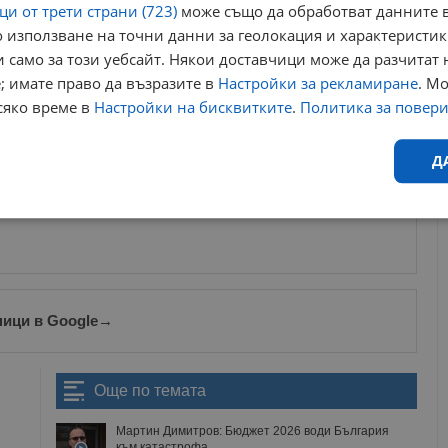
мен Спецов за особен управител.
"Самият закон предвижда
и от трети страни (723)
може също да обработват данните в
нформация той да има такъв,"
коментира депутатът.
 използване на точни данни за геолокация и характеристик
 само за този уебсайт. Някои доставчици може да разчитат 
веждане на конкурс и консултации с Европейската комисия.
; имате право да възразите в
Настройки за рекламиране
. М
фигурата на особения управител през 2023 година, като
сяко време в
Настройки на бисквитките
.
Политика за повер
което е било "по-сполучлив модел", за разлика от сегашната
Д
ews@dunavmost.com
по всяко време на денонощието!
Ефективност
Таргетиране
Функционалност
Н
ници в Google
→
еобходимо
Ефективност
Таргетиране
Функционалност
Неклас
Още по темата
исквитки позволяват основната функционалност на уебсайта, като потребителско
Мартин Димитров: Бюджет 2026 води България
не може да се използва правилно без строго необходими бисквитки.
към катастрофа