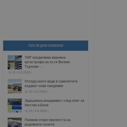
ПОСЛЕДНИ НОВИНИ
ТИР предизвика верижна
катастрофа на пътя Велико
Търново -...
11:45 | 6.8.2026 г.
Отпадъчните води в самолетите
издават нови пандемии
11:36 | 6.8.2026 г.
Задържаха рецидивист след опит за
бягство в Бяла
11:33 | 6.8.2026 г.
Пеевски откри прелестта на
редовните полети