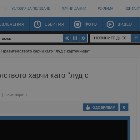
УСЛОВИЯ ЗА ПОЛЗВАНЕ
ЛИЧНИ ДАННИ
РЕКЛАМА
КОНТАКТ
ЗВЛЕЧЕНИЯ
СЪБИТИЯ
ФОТО
ВИДЕО
НОВИНИТЕ ДНЕС
35
строеж
 Правителството харчи като "луд с картечница"
ството харчи като "луд с
Коментари: 0
0
ОДОБРЯВАМ