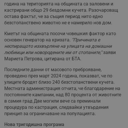
година на територията на общината са заловени и
кастрирани общо 29 бездомни кучета. Разочароващ
остава фактът, че за същия период нито едно
безстопанствено животно не е намерило нов дом.
Кметът на общината посочи човешкия фактор като
основен генератор на кризата.
"Причината е
неспиращото изхвърляне на улицата на домашни
любимци или новородените им от стопаните,"
заяви
Мариета Петрова, цитирана от БТА.
Последните данни от масовото преброяване,
проведено през март 2024 година, показват, че по
улиците бродят близо 240 безстопанствени кучета.
Местната администрация отчита, че благодарение на
постоянните кампании, над 80 процента от животните
в самия град Две могили вече са преминали
процедура по кастрация, следвайки утвърдения
принцип за ограничаване на популацията.
Нова тригодишна програма