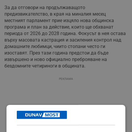
За да отговори на продължаващото
предизвикателство, в края на миналия месец
местният парламент прие изцяло нова общинска
програма и план за действие, които ще обхванат
периода от 2026 до 2028 година. Фокусът в нея остава
върху масовата кастрация и засиления контрол над
домашните любимци, чиито стопани често ги
изоставят. През тази година предстои да бъде
извършено и ново официално преброяване на
бездомните четириноги в общината.
РЕКЛАМА