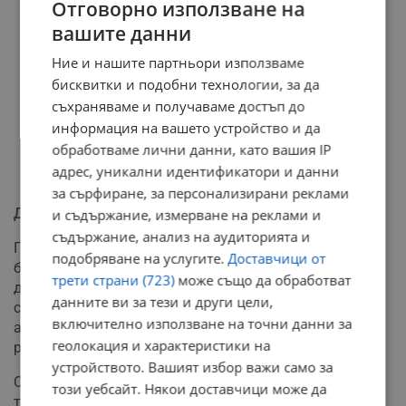
Отговорно използване на
вашите данни
Ние и нашите партньори използваме
бисквитки и подобни технологии, за да
съхраняваме и получаваме достъп до
информация на вашето устройство и да
обработваме лични данни, като вашия IP
адрес, уникални идентификатори и данни
за сърфиране, за персонализирани реклами
Други решения на съветниците
и съдържание, измерване на реклами и
съдържание, анализ на аудиторията и
По време на днешното заседание бяха гласувани
подобряване на услугите.
Доставчици от
безпроблемно общо 13 докладни записки. Местните
трети страни (723)
може също да обработват
депутати разгледаха отчета за опазване на околната
данните ви за тези и други цели,
среда, доклада за удовлетвореността от
включително използване на точни данни за
административните услуги през 2025 година и
геолокация и характеристики на
резултатите от работата на кмета на село Чилнов.
устройството. Вашият избор важи само за
Съветниците дадоха зелена светлина и на
този уебсайт. Някои доставчици може да
тазгодишната Програма за развитие на туризма,