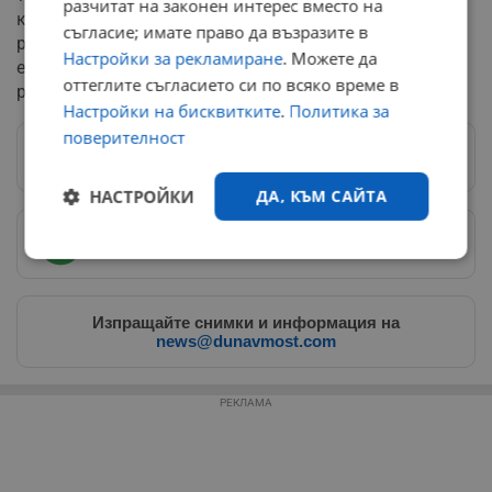
разчитат на законен интерес вместо на
както и на годишния доклад по Плана за интегрирано
съгласие; имате право да възразите в
развитие на общината. Одобрено бе и отпускането на
Настройки за рекламиране
. Можете да
еднократна финансова помощ за две семейства от
оттеглите съгласието си по всяко време в
региона.
Настройки на бисквитките
.
Политика за
поверителност
Следвай ни в Google News
→
НАСТРОЙКИ
ДА, КЪМ САЙТА
Предпочитани източници
→
Строго
Ефективност
необходимо
Изпращайте снимки и информация на
news@dunavmost.com
Таргетиране
Функционалност
РЕКЛАМА
Некласифицирани