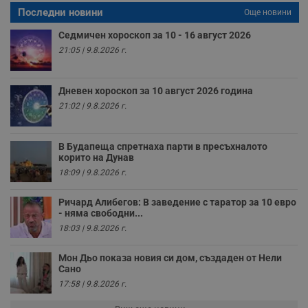
с
Последни новини
а
Още новини
р
у
Седмичен хороскоп за 10 - 16 август 2026
з
з
21:05 | 9.8.2026 г.
п
ASP.NET_SessionId
Сесия
Т
Microsoft
с
Дневен хороскоп за 10 август 2026 година
Corporation
D
www.dunavmost.com
21:02 | 9.8.2026 г.
п
и
т
к
В Будапеща спретнаха парти в пресъхналото
п
и
корито на Дунав
у
18:09 | 9.8.2026 г.
р
к
п
Ричард Алибегов: В заведение с таратор за 10 евро
д
- няма свободни...
д
п
18:03 | 9.8.2026 г.
у
Мон Дьо показа новия си дом, създаден от Нели
Сано
17:58 | 9.8.2026 г.
Доставчик
/
Валиден
Валиден
Име
Име
Доставчик
/
Домейн
Описание
Описание
Домейн
Доставчик
/
до
Валиден
до