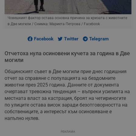
Човешкият фактор остава основна причина за кризата с животните
в Две могили
/ Снимка: Мариета Петрова / Facebook
Facebook
Twitter
Telegram
Отчетоха нула осиновени кучета за година в Две
могили
Общинският съвет в Две могили прие днес годишния
отчет за справяне с популацията на бездомните
животни през 2025 година. Данните от документа
очертават тревожна тенденция – въпреки усилията на
местната власт за кастрация, броят на четириногите
по улиците остава висок заради безотговорността на
собствениците, а интересът към осиновяване е
напълно нулев.
РЕКЛАМА