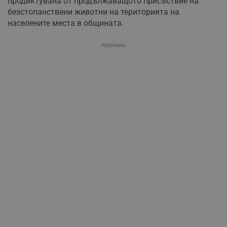
продиктувана от продължаващото присъствие на
безстопанствени животни на територията на
населените места в общината.
РЕКЛАМА