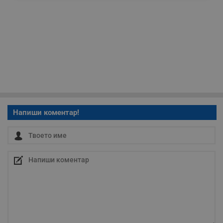
необходимо
Таргетиране
Функционалност
Некласифицирани
Напиши коментар!
Строго необходимо
Ефективност
Таргетиране
Функционалност
Некласифицирани
Строго необходимите бисквитки позволяват основната
функционалност на уебсайта, като потребителско
влизане и управление на акаунта. Уебсайтът не може да