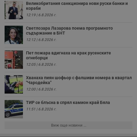
о
Великобритания санкционира нови руски банки и
и
кораби
т
12:19 | 6.8.2026 г.
receive-cookie-deprecation
.hit.gemius.pl
1 година
Т
с
Светлозара Лазарова поема програмното
с
съдържание в БНТ
н
н
12:12 | 6.8.2026 г.
п
б
п
Пет пожара вдигнаха на крак русенските
с
огнеборци
о
с
12:05 | 6.8.2026 г.
а
р
у
Хванаха пиян шофьор с фалшиви номера в квартал
з
"Чародейка"
з
п
12:00 | 6.8.2026 г.
ASP.NET_SessionId
Сесия
Т
Microsoft
с
ТИР се блъсна в спрял камион край Бяла
Corporation
D
www.dunavmost.com
11:51 | 6.8.2026 г.
п
и
т
к
Виж още новини ...
п
и
у