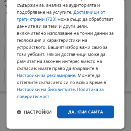
съдържание, анализ на аудиторията и
предходната година, както и предложение за
подобряване на услугите.
Доставчици от
продажба на добита дървесина по ценоразпис.
трети страни (723)
може също да обработват
данните ви за тези и други цели,
Следвай ни в Google News
→
включително използване на точни данни за
геолокация и характеристики на
устройството. Вашият избор важи само за
Предпочитани източници
→
този уебсайт. Някои доставчици може да
разчитат на законен интерес вместо на
съгласие; имате право да възразите в
Изпращайте снимки и информация на
Настройки за рекламиране
. Можете да
news@dunavmost.com
оттеглите съгласието си по всяко време в
Настройки на бисквитките
.
Политика за
поверителност
РЕКЛАМА
НАСТРОЙКИ
ДА, КЪМ САЙТА
Строго
Ефективност