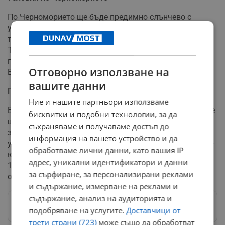
По Черноморието ще бъде предимно слънчево с
умерен североизточен вятър. Максималните
температури ще бъдат между 29 и 32 градуса.
Температурата на морската вода ще е 24-26 градуса,
по крайния северен участък между 15 и 18 градуса.
Отговорно използване на
Вълнението на морето ще бъде 2-3 бала.
вашите данни
Планински райони
Ние и нашите партньори използваме
В планините ще бъде слънчево, в следобедните часове
бисквитки и подобни технологии, за да
ще се развива купеста облачност и на места в
съхраняваме и получаваме достъп до
западните масиви ще превали и прегърми. Ще духа
информация на вашето устройство и да
умерен източен вятър, а по най-високите части - от юг-
обработваме лични данни, като вашия IP
югозапад. Максималната температура на височина
адрес, уникални идентификатори и данни
1200 метра ще е около 31 градуса, на 2000 метра -
за сърфиране, за персонализирани реклами
около 24 градуса.
и съдържание, измерване на реклами и
съдържание, анализ на аудиторията и
Следвай ни в Google News
→
подобряване на услугите.
Доставчици от
трети страни (723)
може също да обработват