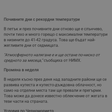
Почивните дни с рекордни температури
В петък и през почивните дни отново ще е слънчево,
почти тихо и много горещо с максимални температури
в низините до 41-42 градуса. Това ще бъдат най-
жегливите дни от седмицата.
"Атмосферното налягане е и ще остане по-ниско от
средното за месеца,"
съобщиха от НИМХ.
Промяна в неделя
В неделя късно през деня над западните райони ще се
развива купеста и купесто-дъждовна облачност, но
само на отделни места там ще превали и прегърми.
Това може да донесе известно облекчение от жегата в
тези части на страната.
Условия по Черноморието