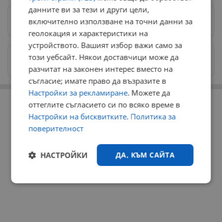
данните ви за тези и други цели,
включително използване на точни данни за
Предпочитани източници
→
геолокация и характеристики на
устройството. Вашият избор важи само за
Изпращайте снимки и информация на
този уебсайт. Някои доставчици може да
news@dunavmost.com
разчитат на законен интерес вместо на
съгласие; имате право да възразите в
Настройки за рекламиране
. Можете да
РЕКЛАМА
оттеглите съгласието си по всяко време в
Настройки на бисквитките
.
Политика за
поверителност
НАСТРОЙКИ
ДА, КЪМ САЙТА
Строго
Ефективност
необходимо