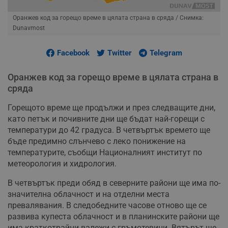
Оранжев код за горещо време в цялата страна в сряда
/ Снимка:
Dunavmost
Facebook
Twitter
Telegram
Оранжев код за горещо време в цялата страна в
сряда
Горещото време ще продължи и през следващите дни,
като петък и почивните дни ще бъдат най-горещи с
температури до 42 градуса. В четвъртък времето ще
бъде предимно слънчево с леко понижение на
температурите, съобщи Националният институт по
метеорология и хидрология.
В четвъртък преди обяд в северните райони ще има по-
значителна облачност и на отделни места
превалявания. В следобедните часове отново ще се
развива купеста облачност и в планинските райони ще
има краткотрайни валежи с гръмотевици. Вятърът ще