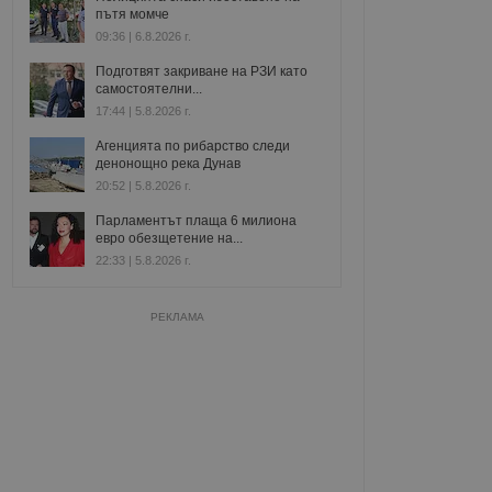
пътя момче
09:36 | 6.8.2026 г.
Подготвят закриване на РЗИ като
самостоятелни...
17:44 | 5.8.2026 г.
Агенцията по рибарство следи
денонощно река Дунав
20:52 | 5.8.2026 г.
Парламентът плаща 6 милиона
евро обезщетение на...
22:33 | 5.8.2026 г.
РЕКЛАМА