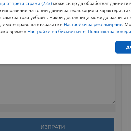
и от трети страни (723)
може също да обработват данните в
 използване на точни данни за геолокация и характеристик
 само за този уебсайт. Някои доставчици може да разчитат 
; имате право да възразите в
Настройки за рекламиране
. М
сяко време в
Настройки на бисквитките
.
Политика за повер
Д
Ефективност
Таргетиране
Функционалност
Н
еобходимо
Ефективност
Таргетиране
Функционалност
Неклас
исквитки позволяват основната функционалност на уебсайта, като потребителско
за да оставите анонимен коментар или да гласувате
не може да се използва правилно без строго необходими бисквитки.
акаунт.