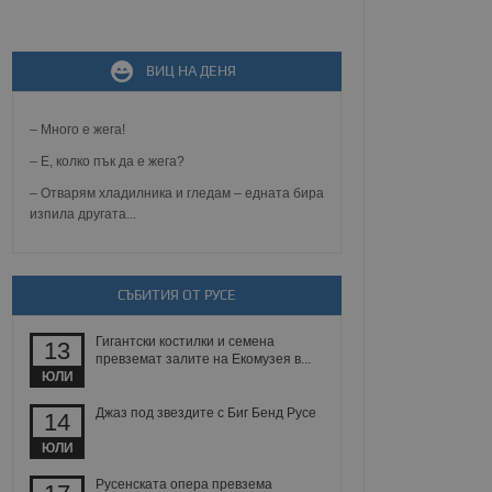
не, зададена от уеб
ВИЦ НА ДЕНЯ
 ASP.NET MVC
спре неразрешеното
т, известно като
тове. Той не съдържа
– Много е жега!
щожава при затваряне
– Е, колко пък да е жега?
ение на съгласието на
– Отварям хладилника и гледам – едната бира
ст за тяхното
изпила другата...
а данни за съгласието
ични политики и
антира, че техните
 сесии.
СЪБИТИЯ ОТ РУСЕ
аничаване между хората
а, за да се правят
хния уебсайт.
Гигантски костилки и семена
13
превземат залите на Екомузея в...
сигнализира на
ЮЛИ
 на бисквитките,
а съответствие и
Джаз под звездите с Биг Бенд Русе
14
ндарти и
ЮЛИ
ck и предоставя
требител използва
Русенската опера превзема