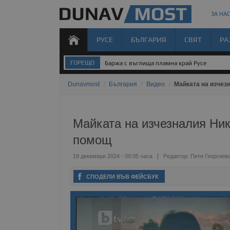
ЗА НАС
РУСЕ
БЪЛГАРИЯ
СВЯТ
РА
ГОРЕЩО
Баржа с въглища пламна край Русе
Dunavmost
/
България
/
Видео
/
Майката на изчез
Майката на изчезналия Ник
помощ
18 декември 2024 - 09:05 часа
Редактор:
Петя Георгиев
СПОДЕЛИ ВЪВ ФЕЙСБУК