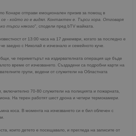
ело Конаре отправи емоционален призив за помощ в
се - който го е видял. Контактен е. Търси хора. Отговаря
ако търси някого
", сподели пред bTV майката.
известност от 13:00 часа на 17 декември, когато за последно е
 че заедно с Николай е изчезнало и семейното куче.
общи, че периметърът на издирвателната операция ще бъде
лото време от изчезването. Създадени са подробни карти на
рвателните групи, водени от служители на Областната
, включително 70-80 служители на полицията и пожарната,
гиона. На терен работят шест дрона и четири термокамери.
мна коса. В момента на изчезването си е бил облечен с
и.
та, които детето е посещавало, и прегледа на записите от