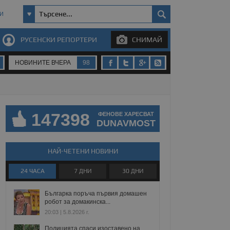
И
РУСЕНСКИ РЕПОРТЕРИ
СНИМАЙ
НОВИНИТЕ ВЧЕРА
98
147398
ФЕНОВЕ ХАРЕСВАТ
DUNAVMOST
НАЙ-ЧЕТЕНИ НОВИНИ
24 ЧАСА
7 ДНИ
30 ДНИ
Българка поръча първия домашен
робот за домакинска...
20:03 | 5.8.2026 г.
Полицията спаси изоставено на