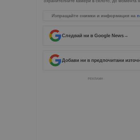
охранителните камери в селото, до момента 
Изпращайте снимки и информация на
n
Следвай ни в Google News
→
Добави ни в предпочитани източ
РЕКЛАМА