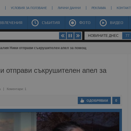
УСЛОВИЯ ЗА ПОЛЗВАНЕ
ЛИЧНИ ДАННИ
РЕКЛАМА
КОНТАКТ
ЗВЛЕЧЕНИЯ
СЪБИТИЯ
ФОТО
ВИДЕО
НОВИНИТЕ ДНЕС
77
налия Ники отправи съкрушителен апел за помощ
и отправи съкрушителен апел за
а
Коментари: 1
0
ОДОБРЯВАМ