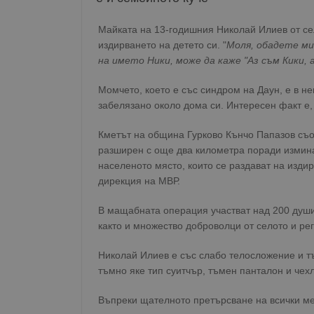
Майката на 13-годишния Николай Илиев от с
издирването на детето си. "
Моля, обадете ми 
на името Ники, може да каже "Аз съм Кики, 
Момчето, което е със синдром на Даун, е в не
забелязано около дома си. Интересен факт е,
Кметът на община Гурково Кънчо Папазов съ
разширен с още два километра поради измина
населеното място, които се раздават на изди
дирекция на МВР.
В мащабната операция участват над 200 души
както и множество доброволци от селото и ре
Николай Илиев е със слабо телосложение и тъ
тъмно яке тип суитчър, тъмен панталон и чехл
Въпреки щателното претърсване на всички мес