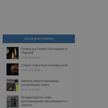
ПОСЛЕДНИ НОВИНИ
Почина д-р Георги Поптодоров от
"Пирогов"
17:26 | 6.8.2026 г.
Спират тока в Русе и четири села
17:17 | 6.8.2026 г.
Хванаха близо 6 килограма
контрабандно злато
17:11 | 6.8.2026 г.
Прокуратурата с нови
разпореждания след инцидента с
туристи...