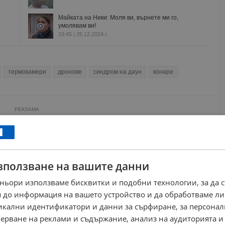
Майката на Ники: Моля ви, върнете ми го,
умолявам ви!
19:45 | 25.12.2024 г.
термокамери
дронове
синдром на даун
конаре
РЕКЛАМА
зползване на вашите данни
ньори използваме бисквитки и подобни технологии, за да 
 до информация на вашето устройство и да обработваме ли
никални идентификатори и данни за сърфиране, за персона
ерване на реклами и съдържание, анализ на аудиторията и