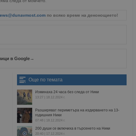
няма следа от момчето.
ews@dunavmost.com
по всяко време на денонощието!
ници в Google
→
Още по темата
Изминаха 24 часа без следа от Ники
13:27 | 18.12.2024 г.
Разширяват периметъра на издирването на 13-
годишния Ники
07:48 | 18.12.2024 г.
200 души се включиха в търсенето на Ники
20:40 | 17.12.2024 г.