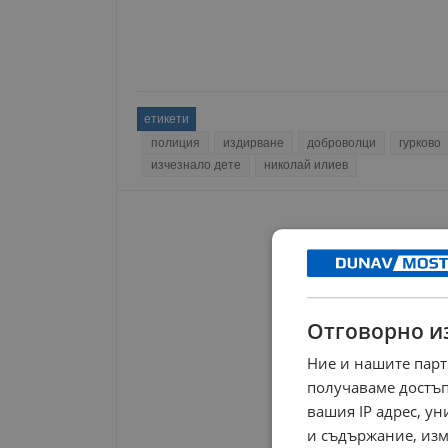
етикети
полиция
издирване
доброволци
гурково
изчезнало дете
николай илиев
Отговорно и
Ние и нашите парт
получаваме достъп
вашия IP адрес, у
и съдържание, изм