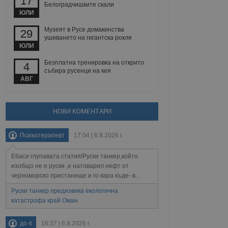
17
йният потребител може
Белоградчишките скали
 уебсайт.
ЮЛИ
Музеят в Русе домакинства
29
ушиването на гигантска рокля
ЮЛИ
Описание
Безплатна тренировка на открито
4
събира русенци на кея
ребителски
елското поведение и
АВГ
раници на сайта. Тя
яване на сайта. Тя
не на прегледи на
формация, която е
взаимодействат с
нкционалност в целия
прекарано на
редпочитанията на
 сайтове; тя може
НОВИ КОМЕНТАРИ
остта на социалните
тора на сайта.
използва новата или
елски взаимодействия
Психотерапевт
17:04 | 6.8.2026 г.
нето и потребителския
Ебаси глупавата статия!Руски танкер,който
рез събиране на данни
изобщо не е руски ,е натоварил нефт от
 помага за
отребителите се
черноморско пристанище и го кара къде- в...
тапите на тестване.
Руски танкер предизвика екологична
тистически данни,
катастрофа край Оман
 броя на посещенията,
 са били заредени.
елския опит.
до 4
16:37 | 6.8.2026 г.