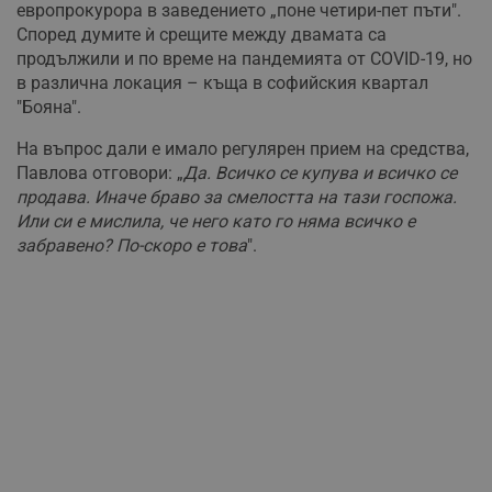
европрокурора в заведението „поне четири-пет пъти".
Според думите ѝ срещите между двамата са
продължили и по време на пандемията от COVID-19, но
в различна локация – къща в софийския квартал
"Бояна".
На въпрос дали е имало регулярен прием на средства,
Павлова отговори: „
Да. Всичко се купува и всичко се
продава. Иначе браво за смелостта на тази госпожа.
Или си е мислила, че него като го няма всичко е
забравено? По-скоро е това
".