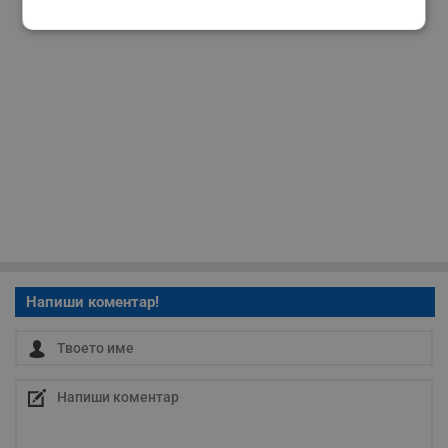
Строго
Ефективност
необходимо
Таргетиране
Функционалност
Некласифицирани
Напиши коментар!
Строго необходимо
Ефективност
Таргетиране
Функционалност
Некласифицирани
Строго необходимите бисквитки позволяват основната