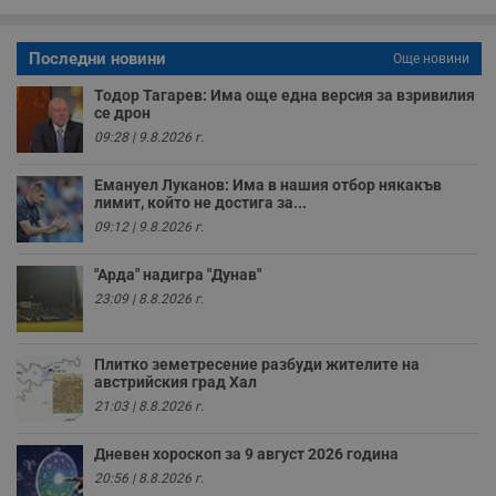
о
у
п
о
Последни новини
Още новини
и
т
Тодор Тагарев: Има още една версия за взривилия
се дрон
receive-cookie-deprecation
.hit.gemius.pl
1 година
Т
с
09:28 | 9.8.2026 г.
с
н
н
Емануел Луканов: Има в нашия отбор някакъв
п
лимит, който не достига за...
б
п
09:12 | 9.8.2026 г.
с
о
с
"Арда" надигра "Дунав"
а
23:09 | 8.8.2026 г.
р
у
з
з
п
Плитко земетресение разбуди жителите на
австрийския град Хал
ASP.NET_SessionId
Сесия
Т
Microsoft
21:03 | 8.8.2026 г.
с
Corporation
D
www.dunavmost.com
п
Дневен хороскоп за 9 август 2026 година
и
т
20:56 | 8.8.2026 г.
к