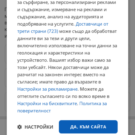
за сърфиране, за персонализирани реклами
и съдържание, измерване на реклами и
По-рано в същото интервю Павлова е изказала
мнение, че бившият ѝ съпруг Петьо Еврото е жив,
съдържание, анализ на аудиторията и
въпреки официалните съобщения за неговата смърт,
подобряване на услугите.
Доставчици от
което добавя допълнителна мистерия към цялата
трети страни (723)
може също да обработват
история.
данните ви за тези и други цели,
включително използване на точни данни за
геолокация и характеристики на
Следвай ни в Google News
→
устройството. Вашият избор важи само за
този уебсайт. Някои доставчици може да
разчитат на законен интерес вместо на
Предпочитани източници
→
съгласие; имате право да възразите в
Настройки за рекламиране
. Можете да
оттеглите съгласието си по всяко време в
Изпращайте снимки и информация на
Настройки на бисквитките
.
Политика за
news@dunavmost.com
поверителност
РЕКЛАМА
НАСТРОЙКИ
ДА, КЪМ САЙТА