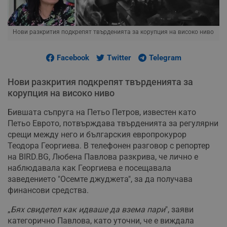
Нови разкрития подкрепят твърденията за корупция на високо ниво
Facebook
Twitter
Telegram
Нови разкрития подкрепят твърденията за
корупция на високо ниво
Бившата съпруга на Петьо Петров, известен като
Петьо Еврото, потвърждава твърденията за регулярни
срещи между него и българския европрокурор
Теодора Георгиева. В телефонен разговор с репортер
на BIRD.BG, Любена Павлова разкрива, че лично е
наблюдавала как Георгиева е посещавала
заведението "Осемте джуджета", за да получава
финансови средства.
„
Бях свидетел как идваше да взема пари
", заяви
категорично Павлова, като уточни, че е виждала