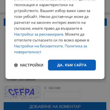
геолокация и характеристики на
устройството. Вашият избор важи само за
този уебсайт. Някои доставчици може да
Напиши коментар!
разчитат на законен интерес вместо на
съгласие; имате право да възразите в
Настройки за рекламиране
. Можете да
оттеглите съгласието си по всяко време в
Настройки на бисквитките
.
Политика за
поверителност
НАСТРОЙКИ
ДА, КЪМ САЙТА
Строго
Ефективност
Остават
2000
символа
необходимо
ОБНОВИ
Поради зачестилите злоупотреби в сайта, за да оставите анонимен
коментар или да гласувате изискваме да се идентифицирате с
google акаунт.
Таргетиране
Функционалност
Натискайки на бутона "Вход с google" по-долу, коментарът ви ще
бъде публикуван анонимно под псевдонима който сте попълнили