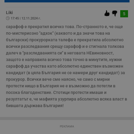
по-горе в полето "Твоето име". Никаква лична информация за вас
няма да бъде съхранявана при нас или показвана на други
потребители.
Liki
5
Некласифицирани
17:45 | 12.11.2024 г.
сарафоф е прекратил всичко това. По-странното е, че още 
по-мистериозно "адхок" (каквото и да значи това на 
български) прокурорката талефа е прекратила абсолютно 
всички разследвания срещу сарафоф и е стигнала толкова 
далеч в "разследванията си" в неговата НЕвиновност, 
Строго необходимо
Ефективност
защото е направила всичко това точно в минутите, нужни 
Таргетиране
Функционалност
сарафоф да участва като абсолютно единствен възможен 
кандидат (в цяла България не се намери друг кандидат) за 
Некласифицирани
прокурор. Всички вече сме наясно, че само с мирни 
Строго необходимите бисквитки позволяват основната
протести нищо в България не е възможно да потегли в 
функционалност на уебсайта, като потребителско
посока благоденствие. Стотици протести имаше и 
влизане и управление на акаунта. Уебсайтът не може да
се използва правилно без строго необходими
резултатът е, че мафията узурпира абсолютно всяка власт в 
бисквитки.
бившата държава България!
Валиден
Име
Доставчик
/
Домейн
О
до
__RequestVerificationToken
Сесия
Т
Microsoft
РЕКЛАМА
п
Corporation