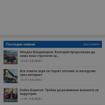
в
с
з
с
п
о
р
п
н
п
к
ч
п
с
Последни новини
Още новини
б
Младен Владимиров: България продължава да
__cf_bm
29
Т
Cloudflare Inc.
няма ясна стратегия за...
минути
с
.twitter.com
59
р
12:23 | 9.8.2026 г.
секунди
м
б
о
Все повече хора си търсят спътник за екскурзии
у
през интернет
п
о
12:17 | 9.8.2026 г.
и
т
Бойко Борисов: Трябва да развиваме военната си
receive-cookie-deprecation
.hit.gemius.pl
1 година
Т
индустрия
с
11:41 | 9.8.2026 г.
с
н