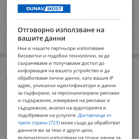
Предпочитани източници
→
Отговорно използване на
Изпращайте снимки и информация на
вашите данни
news@dunavmost.com
Ние и нашите партньори използваме
бисквитки и подобни технологии, за да
РЕКЛАМА
съхраняваме и получаваме достъп до
информация на вашето устройство и да
обработваме лични данни, като вашия IP
адрес, уникални идентификатори и данни
за сърфиране, за персонализирани реклами
и съдържание, измерване на реклами и
съдържание, анализ на аудиторията и
подобряване на услугите.
Доставчици от
трети страни (723)
може също да обработват
данните ви за тези и други цели,
включително използване на точни данни за