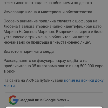
селективното отпадане на обвиняеми по делото.
Изчезващи имена и мистериозни обстоятелства
Особено внимание привлича случаят с шофьора на
Любена Павлова, първоначално идентифициран като
Мариян Найденов Маринов. Въпреки че лицето е било
установено с три имена, в обвинителния акт то
неочаквано се превръща в "неустановено лице".
Златото и паричната следа
Разследването се фокусира върху съдбата на
приблизително 35 килограма злато и над 500 000 евро
в брой.
На сайта на АКФ са публикувани
копия на всички доку
менти
.
Следвай ни в Google News
→