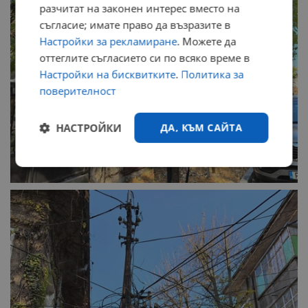
разчитат на законен интерес вместо на
съгласие; имате право да възразите в
Настройки за рекламиране
. Можете да
оттеглите съгласието си по всяко време в
Настройки на бисквитките
.
Политика за
поверителност
НАСТРОЙКИ
ДА, КЪМ САЙТА
Строго
Ефективност
необходимо
Таргетиране
Функционалност
Некласифицирани