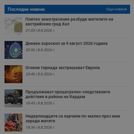
версия на
сайта.
интерфейса на
Последни новини
Youtube.
Още новини
_sharedID_cst
.dunavmost.com
11
Тази бисквитка се
месеца 4
използва за
Плитко земетресение разбуди жителите на
седмици
проследяване на
австрийския град Хал
потребителски
взаимодействия и
21:03 | 8.8.2026 г.
ангажираност на
уебсайта за
подобряване на
Дневен хороскоп за 9 август 2026 година
обслужването и
потребителския
20:56 | 8.8.2026 г.
опит.
Gtest
1
Тази бисквитка се
Gemius
седмица
използва за A/B
.hit.gemius.pl
Огнени торнада застрашават Европа
тестване на
20:46 | 8.8.2026 г.
уебсайта чрез
събиране на
данни за
поведението и
взаимодействието
Продължават процесуално-следствените
на посетителите.
действия в района на Кардам
Той помага за
18:45 | 8.8.2026 г.
подобряване на
потребителския
опит, като
Нидерландците са харчили по-малко през юни
разбира как
заради жегите
потребителите се
ангажират с
18:36 | 8.8.2026 г.
различни
елементи на