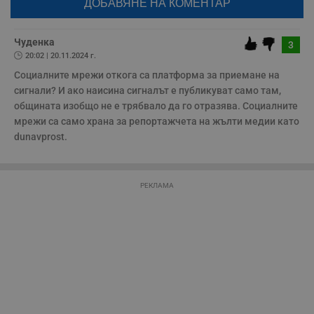
с
бъде публикуван анонимно под псевдонима който сте попълнили
а
по-горе в полето "Твоето име". Никаква лична информация за вас
р
няма да бъде съхранявана при нас или показвана на други
у
потребители.
Чуденка
3
з
з
20:02 | 20.11.2024 г.
п
Социалните мрежи откога са платформа за приемане на 
ASP.NET_SessionId
Сесия
Т
Microsoft
сигнали? И ако наисина сигналът е публикуват само там, 
с
Corporation
D
общината изобщо не е трябвало да го отразява. Социалните 
www.dunavmost.com
п
мрежи са само храна за репортажчета на жълти медии като 
и
т
dunavprost.
к
п
и
у
р
РЕКЛАМА
к
п
д
д
п
у
Доставчик
/
Валиден
Валиден
Име
Име
Доставчик
/
Домейн
Описание
Описание