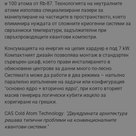
и 100 атома от Rb-87. Технологията на неутралните
атоми използва специализирани лазери за
манипулиране на частиците в пространството, което
елиминира нуждата от сложните криогенни системи за
свръхниски температури, задължителни при
свръхпроводящите квантови компютри.
Консумацията на енергия на целия хардуер е под 7 kW.
Компактният дизайн позволява монтаж в стандартен
сървърен шкаф, което прави инсталирането в
обикновени центрове за данни много по-лесно.
Системата може да работи в два режима – напълно
паралелно изпълнение на задачи или конфигурация
"основно ядро + вторично ядро", при която вторият
масив генерира логически кубити изцяло за
коригиране на грешки.
CAS Cold Atom Technology:
"Двуядрената архитектура
решава типични проблеми на конвенционалните
квантови системи."