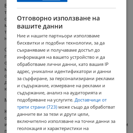
Въпреки сериозните заявки, специализираните
технологични издания като Tom's Hardware посочват
Отговорно използване на
сериозни празнини в китайската презентация. Към
вашите данни
момента липсват публикувани рецензирани научни
трудове, детайлна техническа документация или
Ние и нашите партньори използваме
независими бенчмаркове.
бисквитки и подобни технологии, за да
Отворен остава въпросът дали "двуядреността"
съхраняваме и получаваме достъп до
предоставя реално изчислително предимство, или
информация на вашето устройство и да
става въпрос просто за интегриране на два отделни
обработваме лични данни, като вашия IP
масива в една обща кутия. Без данни за точността на
адрес, уникални идентификатори и данни
операциите (fidelity) е невъзможно да се потвърди
за сърфиране, за персонализирани реклами
дали машината постига квантово предимство над
и съдържание, измерване на реклами и
конвенционалните суперкомпютри.
съдържание, анализ на аудиторията и
подобряване на услугите.
Доставчици от
Милиони за комерсиализация
трети страни (723)
може също да обработват
Компанията създател е отделена структура (spinout)
данните ви за тези и други цели,
от Китайската академия на науките и вече има
включително използване на точни данни за
история в сектора. Още през 2024 година тя представи
геолокация и характеристики на
първообраза Hanyuan-1, който положи основите на