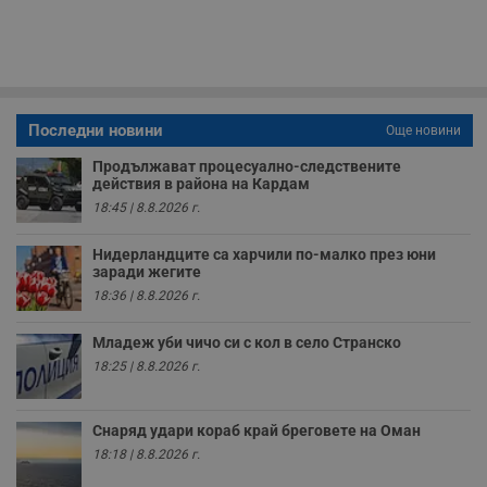
п
с
о
с
а
р
у
з
Последни новини
Още новини
з
п
Продължават процесуално-следствените
ASP.NET_SessionId
Сесия
Т
Microsoft
действия в района на Кардам
с
Corporation
18:45 | 8.8.2026 г.
D
www.dunavmost.com
п
и
Нидерландците са харчили по-малко през юни
т
заради жегите
к
п
18:36 | 8.8.2026 г.
и
у
р
Младеж уби чичо си с кол в село Странско
к
п
18:25 | 8.8.2026 г.
д
д
п
у
Снаряд удари кораб край бреговете на Оман
18:18 | 8.8.2026 г.