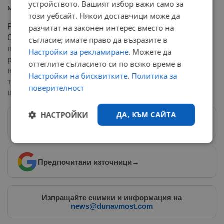
устройството. Вашият избор важи само за
местната програма за неутрално-атомни изчисления.
този уебсайт. Някои доставчици може да
Разработката има и силно финансово измерение.
разчитат на законен интерес вместо на
Според платформата Pandaily, наскоро компанията е
съгласие; имате право да възразите в
привлякла нов рунд стратегическо финансиране в
Настройки за рекламиране
. Можете да
размер на близо 14 милиона долара. Средствата са
оттеглите съгласието си по всяко време в
насочени към мащабна комерсиализация на
Настройки на бисквитките
.
Политика за
технологията и изграждането на специализиран
поверителност
център за атомни квантови изчисления.
НАСТРОЙКИ
ДА, КЪМ САЙТА
Следвай ни в Google News
→
Строго
Ефективност
необходимо
Предпочитани източници
→
Таргетиране
Функционалност
Изпращайте снимки и информация на
news@dunavmost.com