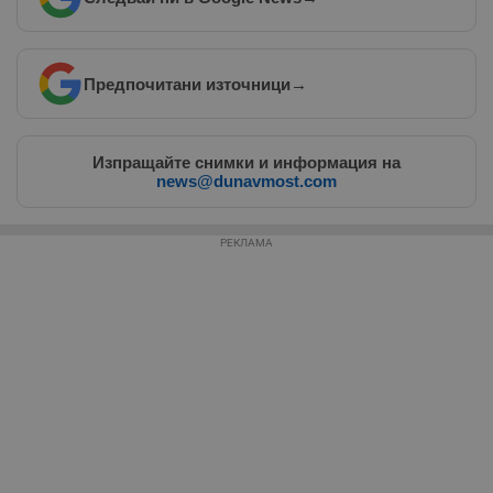
Таргетиране
Функционалност
Предпочитани източници
→
Некласифицирани
Изпращайте снимки и информация на
news@dunavmost.com
РЕКЛАМА
Строго необходимо
Ефективност
Таргетиране
Функционалност
Некласифицирани
Строго необходимите бисквитки позволяват основната
функционалност на уебсайта, като потребителско
влизане и управление на акаунта. Уебсайтът не може да
се използва правилно без строго необходими
бисквитки.
Валиден