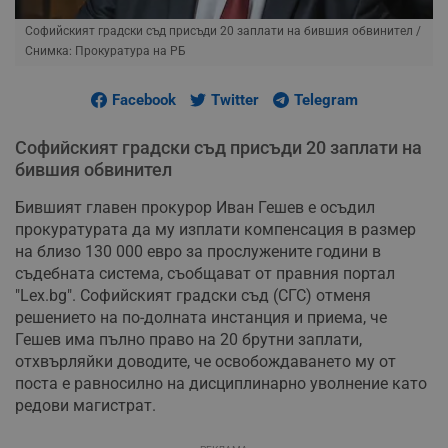
Софийският градски съд присъди 20 заплати на бившия обвинител
/
Снимка: Прокуратура на РБ
Facebook
Twitter
Telegram
Софийският градски съд присъди 20 заплати на
бившия обвинител
Бившият главен прокурор Иван Гешев е осъдил
прокуратурата да му изплати компенсация в размер
на близо 130 000 евро за прослужените години в
съдебната система, съобщават от правния портал
"Lex.bg". Софийският градски съд (СГС) отменя
решението на по-долната инстанция и приема, че
Гешев има пълно право на 20 брутни заплати,
отхвърляйки доводите, че освобождаването му от
поста е равносилно на дисциплинарно уволнение като
редови магистрат.