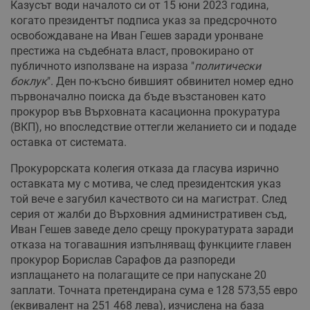
Казусът води началото си от 15 юни 2023 година,
когато президентът подписа указ за предсрочното
освобождаване на Иван Гешев заради уронване
престижа на съдебната власт, провокирано от
публичното използване на израза "
политически
боклук
". Ден по-късно бившият обвинител номер едно
първоначално поиска да бъде възстановен като
прокурор във Върховната касационна прокуратура
(ВКП), но впоследствие оттегли желанието си и подаде
оставка от системата.
Прокурорската колегия отказа да гласува изрично
оставката му с мотива, че след президентския указ
той вече е загубил качеството си на магистрат. След
серия от жалби до Върховния административен съд,
Иван Гешев заведе дело срещу прокуратурата заради
отказа на тогавашния изпълняващ функциите главен
прокурор Борислав Сарафов да разпореди
изплащането на полагащите се при напускане 20
заплати. Точната претендирана сума е 128 573,55 евро
(еквивалент на 251 468 лева), изчислена на база