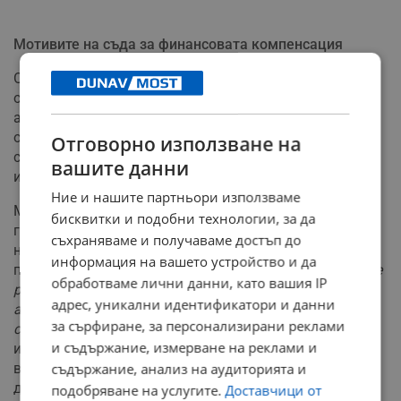
Мотивите на съда за финансовата компенсация
Основният правен спор по делото е дали
освобождаването от поста "главен прокурор"
автоматично означава и "дисциплинарно
освобождаване от длъжност" в качеството му на
Отговорно използване на
съдия/прокурор, при което законът забранява
вашите данни
изплащането на обезщетения.
Ние и нашите партньори използваме
Магистратите от СГС са категорични, че тримата
бисквитки и подобни технологии, за да
големи в съдебната власт губят статута си само ако
съхраняваме и получаваме достъп до
не са били редови магистрати преди избора си. Съдът
информация на вашето устройство и да
посочва, че "
възстановяването на административните
обработваме лични данни, като вашия IP
ръководители като редови магистрати не настъпва
адрес, уникални идентификатори и данни
автоматично по силата на закона, а е обусловено от
за сърфиране, за персонализирани реклами
съответно заявено искане от същите
". Тъй като Гешев
и съдържание, измерване на реклами и
изрично е оттеглил желанието си да продължи работа
в прокуратурата, се приема, че той не е магистрат от
съдържание, анализ на аудиторията и
датата на президентския указ.
подобряване на услугите.
Доставчици от