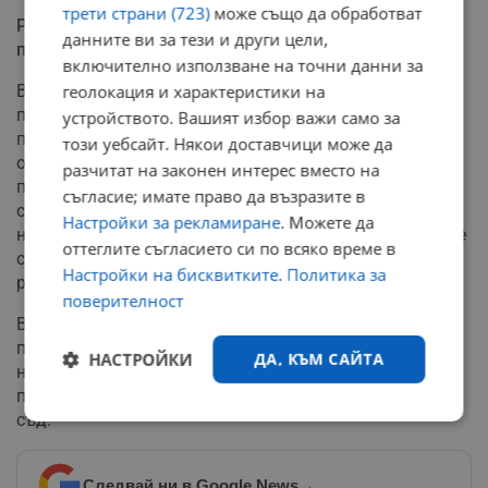
трети страни (723)
може също да обработват
Разликата между отстранен ръководител и уволнен
данните ви за тези и други цели,
прокурор
включително използване на точни данни за
В мотивите си Софийският градски съд уточнява, че
геолокация и характеристики на
предсрочното прекратяване на мандата на главен
устройството. Вашият избор важи само за
прокурор има повече общи черти с наказанието за
този уебсайт. Някои доставчици може да
освобождаване от ръководна длъжност, отколкото с
разчитат на законен интерес вместо на
пълно дисциплинарно изхвърляне от съдебната
съгласие; имате право да възразите в
система. Магистратите стигат до заключението, че
Настройки за рекламиране
. Можете да
невъзстановяването на Гешев като редови прокурор е
оттеглите съгласието си по всяко време в
следствие от собствения му отказ да се върне на
Настройки на бисквитките
.
Политика за
работа, а не пряка последица от президентския указ.
поверителност
Въз основа на това, въззивната инстанция осъжда
прокуратурата да изплати търсените компенсации за
НАСТРОЙКИ
ДА, КЪМ САЙТА
над 20 години стаж. Решението не е окончателно и
подлежи на обжалване пред Върховния касационен
съд.
Строго
Ефективност
необходимо
Следвай ни в Google News
→