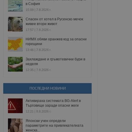
в София
15:09 | 7.8.2026 г.
Спасен от хотел в Русенско мечок
живее втори живот
17:57 | 7.8.2026 г.
НИМХ обяви оранжев код за опасни
горещини
13:46 | 7.8.2026 г.
Захлаждане и гръмотевични бури в
неделя
12:35 | 7.8.2026 г.
ПОСЛЕДНИ НОВИНИ
Активираха системата BG-Alert в
Търговище заради опасни жеги
12:21 | 8.8.2026 г.
Японски учен определи
параметрите на привлекателната
женска...