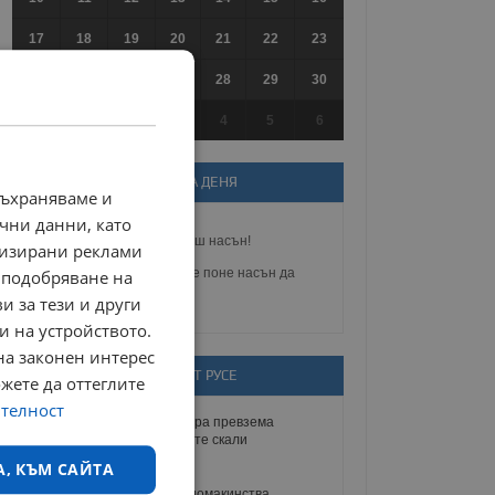
17
18
19
20
21
22
23
24
25
26
27
28
29
30
31
1
2
3
4
5
6
ВИЦ НА ДЕНЯ
съхраняваме и
чни данни, като
- Пешо, събуди се. Говориш насън!
лизирани реклами
- Аман бе, жена. Остави ме поне насън да
 подобряване на
кажа нещо...
и за тези и други
и на устройството.
на законен интерес
СЪБИТИЯ ОТ РУСЕ
ожете да оттеглите
ителност
Русенската опера превзема
17
Белоградчишките скали
ЮЛИ
А, КЪМ САЙТА
Музеят в Русе домакинства