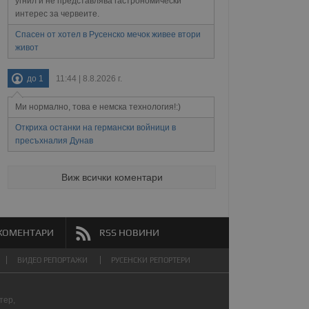
угнил и не представлява гастрономически
редпочитанията на
интерес за червеите.
 сайтове; тя може
остта на социалните
тора на сайта.
използва новата или
Спасен от хотел в Русенско мечок живее втори
живот
елски взаимодействия
нето и потребителския
до 1
11:44 | 8.8.2026 г.
рез събиране на данни
 помага за
Ми нормално, това е немска технология!:)
отребителите се
тапите на тестване.
Откриха останки на германски войници в
тистически данни,
пресъхналия Дунав
 броя на посещенията,
 са били заредени.
елския опит.
Виж всички коментари
я за потребителското
, за да се
екламните съобщения
КОМЕНТАРИ
RSS НОВИНИ
ВИДЕО РЕПОРТАЖИ
РУСЕНСКИ РЕПОРТЕРИ
тер,