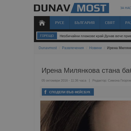
ЗА НАС
РУСЕ
БЪЛГАРИЯ
СВЯТ
РА
ГОРЕЩО
Необичайни плажове край Дунав вече прив
Dunavmost
/
Развлечения
/
Новини
/
Ирена Милянк
Ирена Милянкова стана ба
05 октомври 2016 - 11:36 часа
Редактор:
Симона Георги
СПОДЕЛИ ВЪВ ФЕЙСБУК