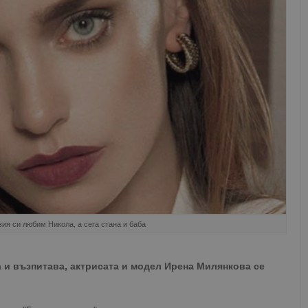
ия си любим Никола, а сега стана и баба
 и възпитава, актрисата и модел Ирена Милянкова се