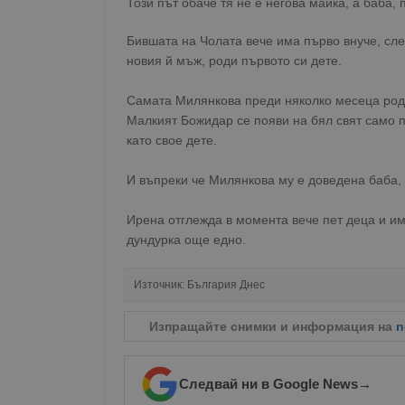
Този път обаче тя не е негова майка, а баба,
Бившата на Чолата вече има първо внуче, сл
новия й мъж, роди първото си дете.
Самата Милянкова преди няколко месеца роди 
Малкият Божидар се появи на бял свят само п
като свое дете.
И въпреки че Милянкова му е доведена баба, т
Ирена отглежда в момента вече пет деца и им
дундурка още едно.
Източник:
България Днес
Изпращайте снимки и информация на
n
Следвай ни в Google News
→