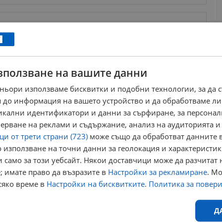
ници в Google
→
зползване на вашите данни
ньори използваме бисквитки и подобни технологии, за да 
 до информация на вашето устройство и да обработваме ли
никални идентификатори и данни за сърфиране, за персона
ед тежки
ерване на реклами и съдържание, анализ на аудиторията и
и от трети страни (723)
може също да обработват данните в
цена
 използване на точни данни за геолокация и характеристик
 само за този уебсайт. Някои доставчици може да разчитат 
; имате право да възразите в
Настройки за рекламиране
. М
пресия се
сяко време в
Настройки на бисквитките
.
Политика за повер
Д
рена милянкова
доведена дъщеря