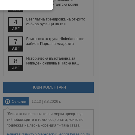
29
ушиването на гигантска рокля
ЮЛИ
екласифицирани
Безплатна тренировка на открито
4
събира русенци на кея
АВГ
Британската група Hinterlands ще
7
забие в Парка на младежта
АВГ
ифицирани
Историческа възстановка за
8
Илинден оживява в Парка на...
АВГ
 влизане и управление
НОВИ КОМЕНТАРИ
не, зададена от уеб
 ASP.NET MVC
Селския
12:13 | 8.8.2026 г.
спре неразрешеното
т, известно като
тове. Той не съдържа
"Липсата на възпитателни мерки превръща
щожава при затваряне
тийнейджърите в тежки социопати, които не
подлежат на лесна корекция." - така става...
ение на съгласието на
Адвокат Димитър Марковски: Георги Кузев почти