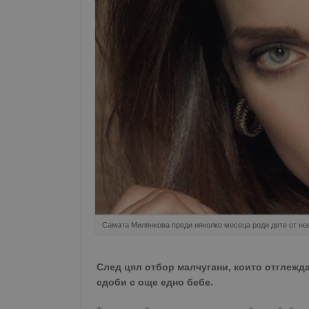
Самата Милянкова преди няколко месеца роди дете от нов
След цял отбор малчугани, които отглежда
сдоби с още едно бебе.