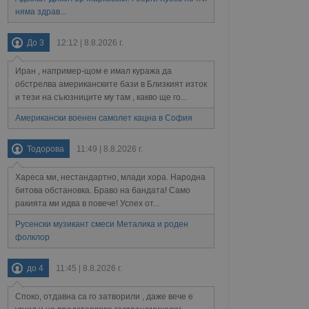
ст за тяхното
а данни за съгласието
няма здрав...
ични политики и
антира, че техните
 сесии.
До 3
12:12 | 8.8.2026 г.
аничаване между хората
а, за да се правят
Иран , например-щом е имал куража да
хния уебсайт.
обстрелва американските бази в Близкият изток
и тези на съюзниците му там , какво ще го...
сигнализира на
 на бисквитките,
Американски военен самолет кацна в София
а съответствие и
ндарти и
Тодорова
11:49 | 8.8.2026 г.
ck и предоставя
требител използва
Хареса ми, нестандартно, млади хора. Народна
йният потребител може
битова обстановка. Браво на бандата! Само
 уебсайт.
ракията ми идва в повече! Успех от...
Русенски музикант смеси Металика и роден
фолклор
Описание
до 4
11:45 | 8.8.2026 г.
ребителски
елското поведение и
раници на сайта. Тя
яване на сайта. Тя
не на прегледи на
Споко, отдавна са го затворили , даже вече е
формация, която е
взаимодействат с
нкционалност в целия
прекарано на