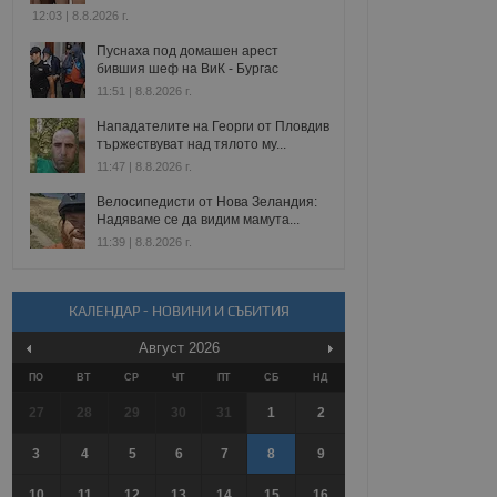
12:03 | 8.8.2026 г.
Пуснаха под домашен арест
бившия шеф на ВиК - Бургас
11:51 | 8.8.2026 г.
Нападателите на Георги от Пловдив
тържествуват над тялото му...
11:47 | 8.8.2026 г.
Велосипедисти от Нова Зеландия:
Надяваме се да видим мамута...
11:39 | 8.8.2026 г.
КАЛЕНДАР - НОВИНИ И СЪБИТИЯ
Август
2026
ПО
ВТ
СР
ЧТ
ПТ
СБ
НД
27
28
29
30
31
1
2
3
4
5
6
7
8
9
10
11
12
13
14
15
16