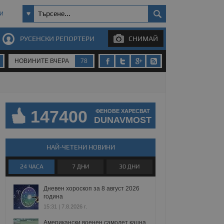
И
РУСЕНСКИ РЕПОРТЕРИ
СНИМАЙ
НОВИНИТЕ ВЧЕРА
78
147400
ФЕНОВЕ ХАРЕСВАТ
DUNAVMOST
НАЙ-ЧЕТЕНИ НОВИНИ
24 ЧАСА
7 ДНИ
30 ДНИ
Дневен хороскоп за 8 август 2026
година
15:31 | 7.8.2026 г.
Американски военен самолет кацна