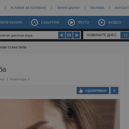
УСЛОВИЯ ЗА ПОЛЗВАНЕ
ЛИЧНИ ДАННИ
РЕКЛАМА
КОНТАКТ
ЗВЛЕЧЕНИЯ
СЪБИТИЯ
ФОТО
ВИДЕО
НОВИНИТЕ ДНЕС
18
личат десетки хора
ова стана баба
ба
ева
Коментари: 0
0
ОДОБРЯВАМ