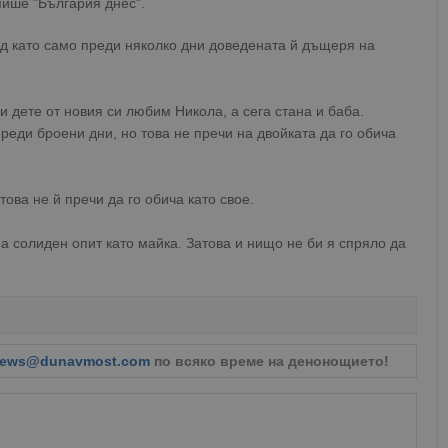
 пише "България днес".
ед като само преди няколко дни доведената й дъщеря на
дете от новия си любим Никола, а сега стана и баба.
реди броени дни, но това не пречи на двойката да го обича
ова не й пречи да го обича като свое.
а солиден опит като майка. Затова и нищо не би я спряло да
ews@dunavmost.com
по всяко време на денонощието!