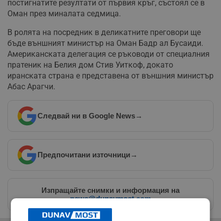
постигнатите резултати от първия кръг, състоял се в
Оман през миналата седмица.
В ролята на посредник в деликатните преговори ще
бъде външният министър на Оман Бадр ал Бусаиди.
Американската делегация се ръководи от специалния
пратеник на Белия дом Стив Уиткоф, докато
иранската страна е представена от външния министър
Абас Арагчи.
Следвай ни в Google News
→
Предпочитани източници
→
Изпращайте снимки и информация на
news@dunavmost.com