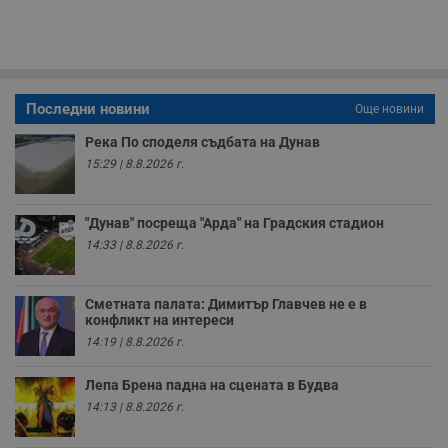
и
п
A
т
е
д
н
п
Последни новини
Още новини
с
у
Река По споделя съдбата на Дунав
и
ф
15:29 | 8.8.2026 г.
н
м
Т
и
"Дунав" посреща "Арда" на Градския стадион
п
у
14:33 | 8.8.2026 г.
з
б
VISITOR_PRIVACY_METADATA
5 месеца
Т
YouTube
Сметната палата: Димитър Главчев не е в
4
с
.youtube.com
конфликт на интереси
седмици
с
с
14:19 | 8.8.2026 г.
п
и
п
Лепа Брена падна на сцената в Будва
т
14:13 | 8.8.2026 г.
в
с
з