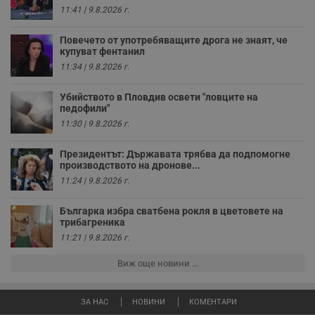
н
11:41 | 9.8.2026 г.
п
с
у
Повечето от употребяващите дрога не знаят, че
и
купуват фентанил
ф
н
11:34 | 9.8.2026 г.
м
Т
и
Убийството в Пловдив освети "ловците на
п
педофили"
у
з
11:30 | 9.8.2026 г.
б
VISITOR_PRIVACY_METADATA
5 месеца
Т
YouTube
Президентът: Държавата трябва да подпомогне
4
с
.youtube.com
производството на дронове...
седмици
с
11:24 | 9.8.2026 г.
с
п
и
Българка избра сватбена рокля в цветовете на
п
т
трибагреника
в
11:21 | 9.8.2026 г.
с
з
с
Виж още новини ...
п
о
р
п
ЗА НАС
НОВИНИ
КОМЕНТАРИ
н