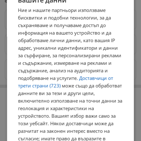
вашите данни
език, съобщи Си Ен Ен, предава БГНЕС.
Ние и нашите партньори използваме
бисквитки и подобни технологии, за да
Следвай ни в Google News
→
съхраняваме и получаваме достъп до
информация на вашето устройство и да
обработваме лични данни, като вашия IP
Предпочитани източници
→
адрес, уникални идентификатори и данни
за сърфиране, за персонализирани реклами
и съдържание, измерване на реклами и
Изпращайте снимки и информация на
съдържание, анализ на аудиторията и
news@dunavmost.com
подобряване на услугите.
Доставчици от
трети страни (723)
може също да обработват
РЕКЛАМА
данните ви за тези и други цели,
включително използване на точни данни за
геолокация и характеристики на
устройството. Вашият избор важи само за
този уебсайт. Някои доставчици може да
разчитат на законен интерес вместо на
съгласие; имате право да възразите в