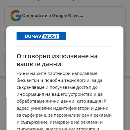
Следвай ни в Google News
→
Предпочитани източници
→
Отговорно използване на
Изпращайте снимки и информация на
вашите данни
news@dunavmost.com
Ние и нашите партньори използваме
бисквитки и подобни технологии, за да
РЕКЛАМА
съхраняваме и получаваме достъп до
информация на вашето устройство и да
обработваме лични данни, като вашия IP
адрес, уникални идентификатори и данни
за сърфиране, за персонализирани реклами
и съдържание, измерване на реклами и
съдържание, анализ на аудиторията и