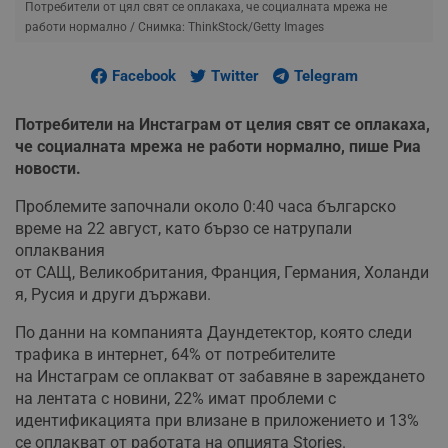
Потребители от цял свят се оплакаха, че социалната мрежа не
работи нормално
/ Снимка: ThinkStock/Getty Images
Facebook
Twitter
Telegram
Потребители на Инстаграм от целия свят се оплакаха,
че социалната мрежа не работи нормално, пише Риа
новости.
Проблемите започнали около 0:40 часа българско
време на 22 август, като бързо се натрупали
оплаквания
от САЩ, Великобритания, Франция, Германия, Холанди
я, Русия и други държави.
По данни на компанията Даундетектор, която следи
трафика в интернет, 64% от потребителите
на Инстаграм се оплакват от забавяне в зареждането
на лентата с новини, 22% имат проблеми с
идентификацията при влизане в приложението и 13%
се оплакват от работата на опцията Stories.