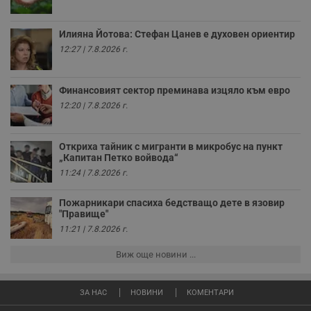
Валиден
Име
Доставчик
/
Домейн
О
до
Илияна Йотова: Стефан Цанев е духовен ориентир
__RequestVerificationToken
Сесия
Т
12:27 | 7.8.2026 г.
Microsoft
п
Corporation
ф
www.dunavmost.com
з
п
Финансовият сектор преминава изцяло към евро
и
12:20 | 7.8.2026 г.
п
A
т
е
Откриха тайник с мигранти в микробус на пункт
д
н
„Капитан Петко войвода“
п
11:24 | 7.8.2026 г.
с
у
и
Пожарникари спасиха бедстващо дете в язовир
ф
"Правище"
н
м
11:21 | 7.8.2026 г.
Т
и
п
Виж още новини ...
у
з
б
ЗА НАС
НОВИНИ
КОМЕНТАРИ
VISITOR_PRIVACY_METADATA
5 месеца
Т
YouTube