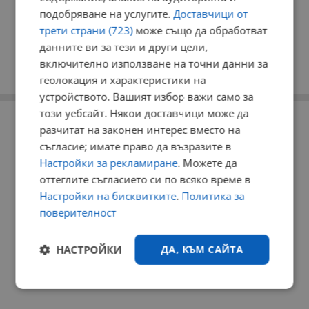
подобряване на услугите.
Доставчици от
трети страни (723)
може също да обработват
данните ви за тези и други цели,
включително използване на точни данни за
геолокация и характеристики на
устройството. Вашият избор важи само за
този уебсайт. Някои доставчици може да
РЕКЛАМА
разчитат на законен интерес вместо на
съгласие; имате право да възразите в
Настройки за рекламиране
. Можете да
оттеглите съгласието си по всяко време в
Настройки на бисквитките
.
Политика за
поверителност
НАСТРОЙКИ
ДА, КЪМ САЙТА
Строго
Ефективност
необходимо