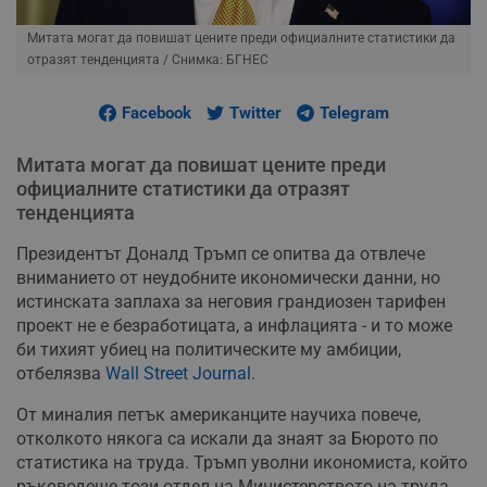
Митата могат да повишат цените преди официалните статистики да
отразят тенденцията
/ Снимка: БГНЕС
Facebook
Twitter
Telegram
Митата могат да повишат цените преди
официалните статистики да отразят
тенденцията
Президентът Доналд Тръмп се опитва да отвлече
вниманието от неудобните икономически данни, но
истинската заплаха за неговия грандиозен тарифен
проект не е безработицата, а инфлацията - и то може
би тихият убиец на политическите му амбиции,
отбелязва
Wall Street Journal
.
От миналия петък американците научиха повече,
отколкото някога са искали да знаят за Бюрото по
статистика на труда. Тръмп уволни икономиста, който
ръководеше този отдел на Министерството на труда,