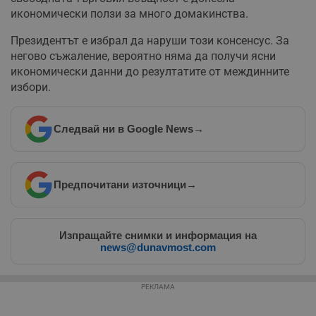
функционалност на уебсайта, като потребителско
икономически ползи за много домакинства.
влизане и управление на акаунта. Уебсайтът не може да
се използва правилно без строго необходими
Президентът е избрал да наруши този консенсус. За
бисквитки.
негово съжаление, вероятно няма да получи ясни
Валиден
Име
Доставчик
/
Домейн
О
икономически данни до резултатите от междинните
до
избори.
__RequestVerificationToken
Сесия
Т
Microsoft
п
Corporation
ф
www.dunavmost.com
з
Следвай ни в Google News
→
п
и
п
A
т
е
Предпочитани източници
→
д
н
п
с
у
Изпращайте снимки и информация на
и
news@dunavmost.com
ф
н
м
Т
РЕКЛАМА
и
п
у