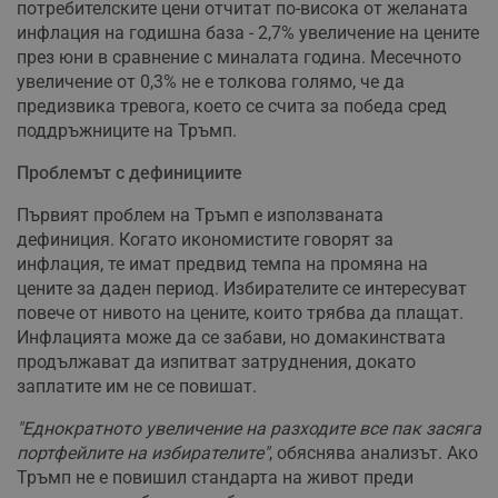
потребителските цени отчитат по-висока от желаната
инфлация на годишна база - 2,7% увеличение на цените
през юни в сравнение с миналата година. Месечното
увеличение от 0,3% не е толкова голямо, че да
предизвика тревога, което се счита за победа сред
поддръжниците на Тръмп.
Проблемът с дефинициите
Първият проблем на Тръмп е използваната
дефиниция. Когато икономистите говорят за
инфлация, те имат предвид темпа на промяна на
цените за даден период. Избирателите се интересуват
повече от нивото на цените, които трябва да плащат.
Инфлацията може да се забави, но домакинствата
продължават да изпитват затруднения, докато
заплатите им не се повишат.
"Еднократното увеличение на разходите все пак засяга
портфейлите на избирателите"
, обяснява анализът. Ако
Тръмп не е повишил стандарта на живот преди