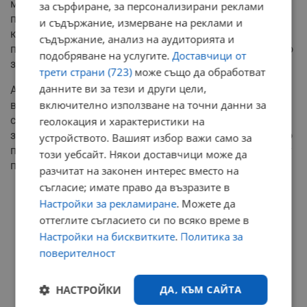
може да се окаже най-важен: индексът на
за сърфиране, за персонализирани реклами
производствените цени. Той отразява цените на
и съдържание, измерване на реклами и
компонентите и материалите, които използват
съдържание, анализ на аудиторията и
предприятията, много от които са вносни стоки, силно
подобряване на услугите.
Доставчици от
засегнати от митата на Тръмп.
трети страни (723)
може също да обработват
данните ви за тези и други цели,
Ако ескалиращите производствени цени
включително използване на точни данни за
възпрепятстват новите инвестиции, избирателите
скоро ще забележат това, тъй като растежът на
геолокация и характеристики на
заплатите ще се забави. Тръмп може да получи малко
устройството. Вашият избор важи само за
предупреждение в данните, преди да бъде засегнат от
този уебсайт. Някои доставчици може да
политическа катастрофа.
разчитат на законен интерес вместо на
съгласие; имате право да възразите в
РЕКЛАМА
Настройки за рекламиране
. Можете да
оттеглите съгласието си по всяко време в
Настройки на бисквитките
.
Политика за
поверителност
НАСТРОЙКИ
ДА, КЪМ САЙТА