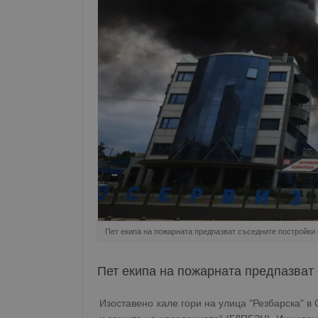
Пет екипа на пожарната предпазват съседните постройки 
Пет екипа на пожарната предпазват 
Изоставено хале гори на улица "Резбарска" 