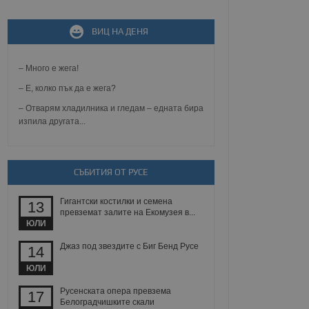
ВИЦ НА ДЕНЯ
не, зададена от уеб
 ASP.NET MVC
спре неразрешеното
– Много е жега!
т, известно като
тове. Той не съдържа
– Е, колко пък да е жега?
щожава при затваряне
– Отварям хладилника и гледам – едната бира
ение на съгласието на
изпила другата...
ст за тяхното
а данни за съгласието
ични политики и
антира, че техните
 сесии.
СЪБИТИЯ ОТ РУСЕ
аничаване между хората
а, за да се правят
Гигантски костилки и семена
13
хния уебсайт.
превземат залите на Екомузея в...
ЮЛИ
сигнализира на
 на бисквитките,
Джаз под звездите с Биг Бенд Русе
14
а съответствие и
ндарти и
ЮЛИ
Русенската опера превзема
17
ck и предоставя
Белоградчишките скали
требител използва