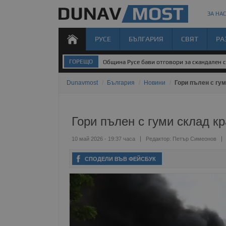
ЗА НАС
РУСЕ
БЪЛГАРИЯ
СВЯТ
РА
ГОРЕЩО
Община Русе бави отговори за скандален 
Dunavmost
/
България
/
Новини
/
Гори пълен с гу
Гори пълен с гуми склад к
10 май 2026 - 19:37 часа
Редактор:
Петър Симеонов
СПОДЕЛИ ВЪВ ФЕЙСБУК