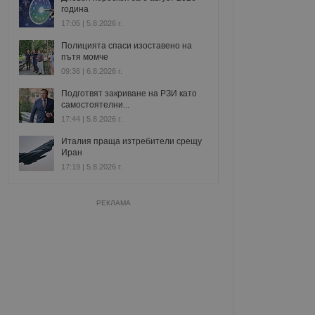
година
17:05 | 5.8.2026 г.
Полицията спаси изоставено на
пътя момче
09:36 | 6.8.2026 г.
Подготвят закриване на РЗИ като
самостоятелни...
17:44 | 5.8.2026 г.
Италия праща изтребители срещу
Иран
17:19 | 5.8.2026 г.
РЕКЛАМА