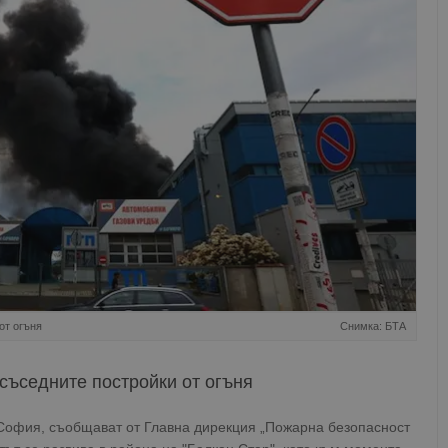
от огъня
Снимка: БТА
съседните постройки от огъня
в София, съобщават от Главна дирекция „Пожарна безопасност