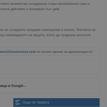
голямо количество складирани стари автомобилни гуми и
лните действия и генерират гъст дим.
ск за съседните складови помещения в зоната. Усилията на
рху изграждането на защита, която да предпази околните
ews@dunavmost.com
по всяко време на денонощието!
ници в Google
→
Още по темата