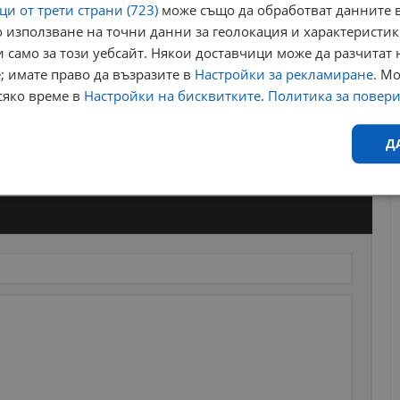
и от трети страни (723)
може също да обработват данните в
 използване на точни данни за геолокация и характеристик
 само за този уебсайт. Някои доставчици може да разчитат 
; имате право да възразите в
Настройки за рекламиране
. М
сяко време в
Настройки на бисквитките
.
Политика за повер
Д
Ефективност
Таргетиране
Функционалност
Н
еобходимо
Ефективност
Таргетиране
Функционалност
Неклас
исквитки позволяват основната функционалност на уебсайта, като потребителско
не може да се използва правилно без строго необходими бисквитки.