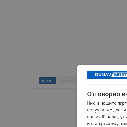
етикети
инцидент
пожар
гуми
софия
Отговорно и
Ние и нашите парт
получаваме достъп
вашия IP адрес, у
и съдържание, изм