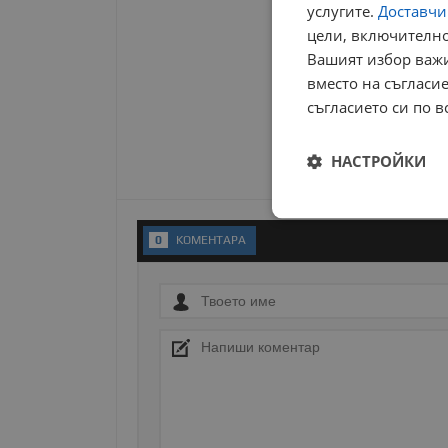
услугите.
Доставчиц
цели, включително
Вашият избор важи
вместо на съгласие
съгласието си по в
НАСТРОЙКИ
Строго
необходимо
0
KОМЕНТАРA
Строго н
Строго необходимите б
на акаунта. Уебсайтът 