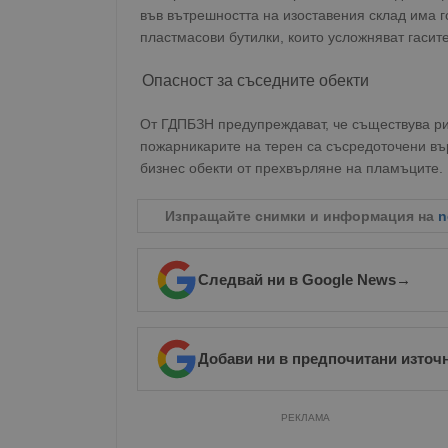
във вътрешността на изоставения склад има 
пластмасови бутилки, които усложняват гасите
Опасност за съседните обекти
От ГДПБЗН предупреждават, че съществува ри
пожарникарите на терен са съсредоточени въ
бизнес обекти от прехвърляне на пламъците.
Изпращайте снимки и информация на
n
Следвай ни в Google News
→
Добави ни в предпочитани източ
РЕКЛАМА