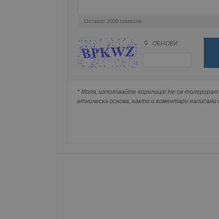
Име
Остават
2000
символа
__RequestVerificationT
ОБНОВИ
Поради зачестилите злоупотреби в сайта, 
изискваме да се идентифицирате с Google 
Натискайки на Google бутона коментарът 
VISITOR_PRIVACY_MET
попълнили по-горе в полето "Твоето име".
* Моля, използвайте кирилица! Не се толерират 
съхранявана при нас или показвана на дру
етническа основа, както и коментари написани с
__cf_bm
receive-cookie-depreca
ASP.NET_SessionId