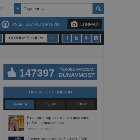
И
РУСЕНСКИ РЕПОРТЕРИ
СНИМАЙ
НОВИНИТЕ ВЧЕРА
98
147397
ФЕНОВЕ ХАРЕСВАТ
DUNAVMOST
НАЙ-ЧЕТЕНИ НОВИНИ
24 ЧАСА
7 ДНИ
30 ДНИ
Българка поръча първия домашен
робот за домакинска...
20:03 | 5.8.2026 г.
Дневен хороскоп за 6 август 2026