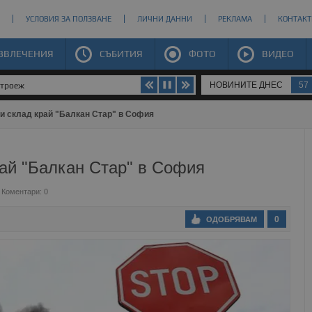
УСЛОВИЯ ЗА ПОЛЗВАНЕ
ЛИЧНИ ДАННИ
РЕКЛАМА
КОНТАКТ
ЗВЛЕЧЕНИЯ
СЪБИТИЯ
ФОТО
ВИДЕО
НОВИНИТЕ ДНЕС
57
строеж
ми склад край "Балкан Стар" в София
рай "Балкан Стар" в София
Коментари: 0
0
ОДОБРЯВАМ