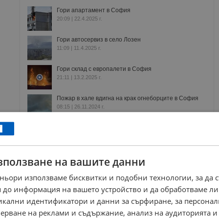
Гори апартамент в София
20:09 | 22.4.2025 г.
Гори автосервиз в село Лозен
11:09 | 11.4.2025 г.
Гори склад с европалети в София
21:11 | 13.2.2025 г.
Пожар в хале вдигна на крак огнеборците в София
08:15 | 26.11.2024 г.
пожарна
склад
пламъци
хале
гдпбзн
резбарска
зползване на вашите данни
РЕКЛАМА
ньори използваме бисквитки и подобни технологии, за да 
 до информация на вашето устройство и да обработваме ли
никални идентификатори и данни за сърфиране, за персона
ерване на реклами и съдържание, анализ на аудиторията и