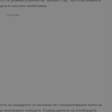
ът се развива в района на "Балкан Стар", като към момента
адата е напълно необитаема.
РЕКЛАМА
тото на инцидента са насочени пет специализирани екипа на
да локализират огнището. Според данните на огнеборците,