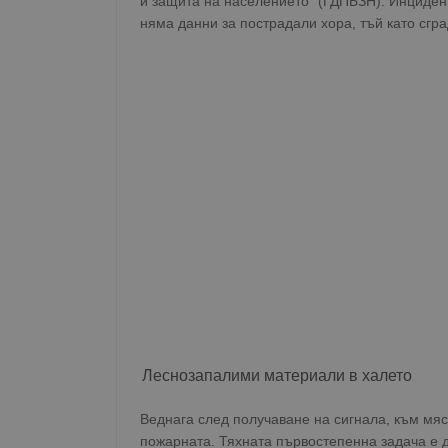
и защита на населението“ (ГДПБЗН). Инцидент
няма данни за пострадали хора, тъй като сгр
Леснозапалими материали в халето
Веднага след получаване на сигнала, към мяс
пожарната. Тяхната първостепенна задача е 