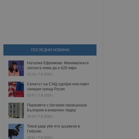
ПОСЛЕДНИ НОВИНИ
Наталия Ефремова: Минималната
заплата няма да е 620 евро
21:03 | 7.8.2026 г.
Сенатът на САЩ одобри нов пакет
санкции срещу Русия
20:57 | 7.8.2026 г.
Парковете с батерии превърнаха
България в енергиен лидер
20:54 | 7.8.2026 г.
Токов удар уби ято щъркели в
Габрово
20:51 | 7.8.2026 г.