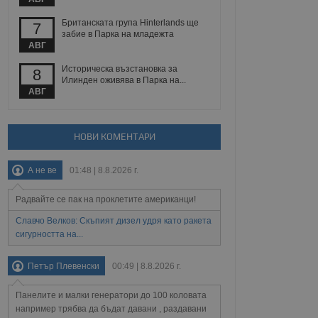
йният потребител може
 уебсайт.
Британската група Hinterlands ще
7
забие в Парка на младежта
АВГ
Описание
Историческа възстановка за
8
Илинден оживява в Парка на...
АВГ
ребителски
елското поведение и
раници на сайта. Тя
яване на сайта. Тя
не на прегледи на
формация, която е
взаимодействат с
нкционалност в целия
прекарано на
НОВИ КОМЕНТАРИ
редпочитанията на
 сайтове; тя може
остта на социалните
тора на сайта.
използва новата или
А не ве
01:48 | 8.8.2026 г.
елски взаимодействия
нето и потребителския
Радвайте се пак на проклетите американци!
Славчо Велков: Скъпият дизел удря като ракета
рез събиране на данни
 помага за
сигурността на...
отребителите се
тапите на тестване.
Петър Плевенски
00:49 | 8.8.2026 г.
тистически данни,
 броя на посещенията,
 са били заредени.
Панелите и малки генератори до 100 коловата
елския опит.
например трябва да бъдат давани , раздавани