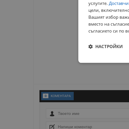
услугите.
Доставчиц
цели, включително
Вашият избор важи
вместо на съгласие
съгласието си по в
НАСТРОЙКИ
Строго
необходимо
0
KОМЕНТАРA
Строго н
Строго необходимите б
на акаунта. Уебсайтът 