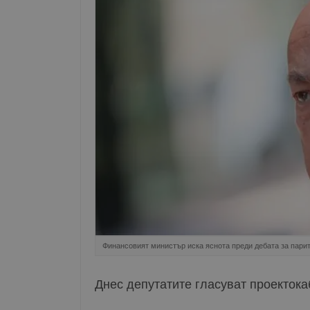
Финансовият министър иска яснота преди дебата за пари
Днес депутатите гласуват проекток