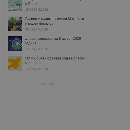
в София
15:09 | 7.8.2026 г.
Русенски музикант смеси Металика
и роден фолклор
09:32 | 7.8.2026 г.
Дневен хороскоп за 8 август 2026
година
15:31 | 7.8.2026 г.
НИМХ обяви оранжев код за опасни
горещини
13:46 | 7.8.2026 г.
РЕКЛАМА