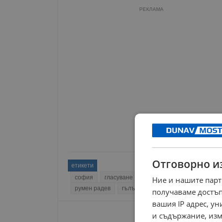
РЕКЛАМА
Отговорно и
етикети
софия
гласуване
парламент
депутати
Ние и нашите парт
румен радев
гълъб донев
получаваме достъп
вашия IP адрес, у
и съдържание, изм