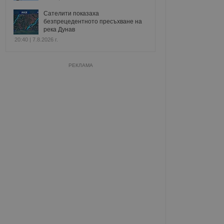
Сателити показаха
безпрецедентното пресъхване на
река Дунав
20:40 | 7.8.2026 г.
РЕКЛАМА