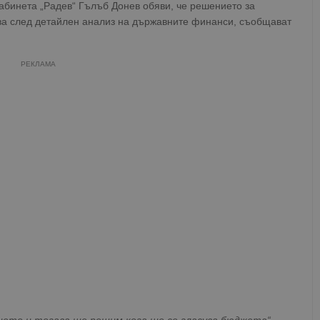
абинета „Радев“ Гълъб Донев обяви, че решението за
ва след детайлен анализ на държавните финанси, съобщават
РЕКЛАМА