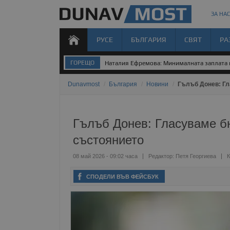
ЗА НАС
РУСЕ
БЪЛГАРИЯ
СВЯТ
РА
ГОРЕЩО
Наталия Ефремова: Минималната заплата н
Dunavmost
/
България
/
Новини
/
Гълъб Донев: Гл
Гълъб Донев: Гласуваме б
състоянието
08 май 2026 - 09:02 часа
Редактор:
Петя Георгиева
К
СПОДЕЛИ ВЪВ ФЕЙСБУК