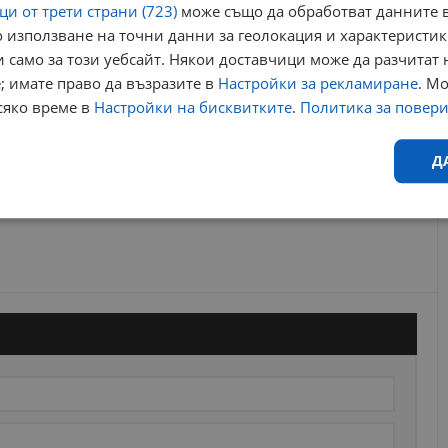
и от трети страни (723)
може също да обработват данните в
 използване на точни данни за геолокация и характеристик
 само за този уебсайт. Някои доставчици може да разчитат 
; имате право да възразите в
Настройки за рекламиране
. М
сяко време в
Настройки на бисквитките
.
Политика за повер
Д
Ефективност
Таргетиране
Функционалност
Н
еобходимо
Ефективност
Таргетиране
Функционалност
Неклас
исквитки позволяват основната функционалност на уебсайта, като потребителско
не може да се използва правилно без строго необходими бисквитки.