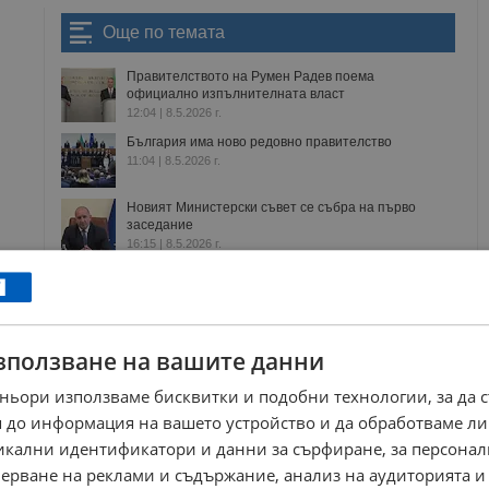
Още по темата
Правителството на Румен Радев поема
официално изпълнителната власт
12:04 | 8.5.2026 г.
България има ново редовно правителство
11:04 | 8.5.2026 г.
Новият Министерски съвет се събра на първо
заседание
16:15 | 8.5.2026 г.
Калоян Методиев: Структурата на новия кабинет е
катастрофална
20:46 | 7.5.2026 г.
зползване на вашите данни
бюджет
финанси
правителство
министерски съвет
ньори използваме бисквитки и подобни технологии, за да 
 до информация на вашето устройство и да обработваме ли
никални идентификатори и данни за сърфиране, за персона
ерване на реклами и съдържание, анализ на аудиторията и
РЕКЛАМА