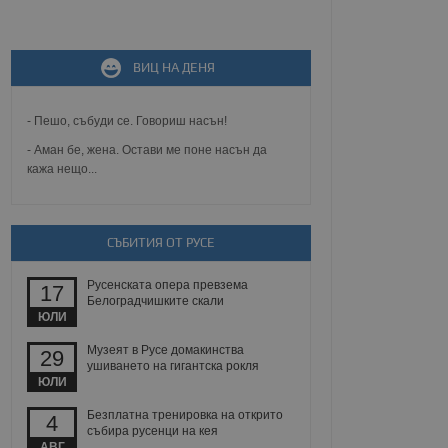
не, зададена от уеб
ВИЦ НА ДЕНЯ
 ASP.NET MVC
спре неразрешеното
т, известно като
тове. Той не съдържа
- Пешо, събуди се. Говориш насън!
щожава при затваряне
- Аман бе, жена. Остави ме поне насън да
кажа нещо...
ение на съгласието на
ст за тяхното
а данни за съгласието
ични политики и
антира, че техните
 сесии.
СЪБИТИЯ ОТ РУСЕ
аничаване между хората
а, за да се правят
Русенската опера превзема
17
хния уебсайт.
Белоградчишките скали
ЮЛИ
сигнализира на
Музеят в Русе домакинства
29
 на бисквитките,
ушиването на гигантска рокля
а съответствие и
ЮЛИ
ндарти и
Безплатна тренировка на открито
4
ck и предоставя
събира русенци на кея
требител използва
АВГ