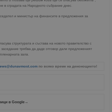
ието и тогава ще решим кога ще се гласува бюджета“
,
не в сградата на Народното събрание днес.
седател и министър на финансите в предложения за
ласува структурата и състава на новото правителство с
 заседание трябва да даде отговор дали предложеният
пленарната зала.
ews@dunavmost.com
по всяко време на денонощието!
ници в Google
→