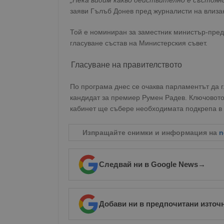
„Нека видим какво действително е състоян
заяви Гълъб Донев пред журналисти на влиза
Той е номиниран за заместник министър-пред
гласуване състав на Министерския съвет.
Гласуване на правителството
По програма днес се очаква парламентът да г
кандидат за премиер Румен Радев. Ключовото
кабинет ще събере необходимата подкрепа в 
Изпращайте снимки и информация на
n
Следвай ни в Google News
→
Добави ни в предпочитани източ