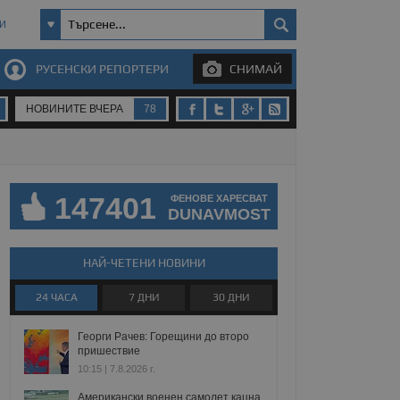
И
РУСЕНСКИ РЕПОРТЕРИ
СНИМАЙ
НОВИНИТЕ ВЧЕРА
78
147401
ФЕНОВЕ ХАРЕСВАТ
DUNAVMOST
НАЙ-ЧЕТЕНИ НОВИНИ
24 ЧАСА
7 ДНИ
30 ДНИ
Георги Рачев: Горещини до второ
пришествие
10:15 | 7.8.2026 г.
Американски военен самолет кацна