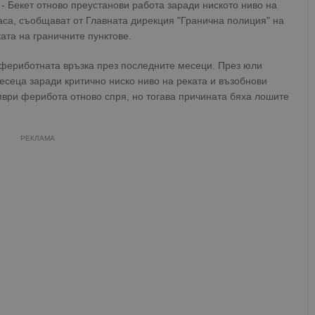
 Бекет отново преустанови работа заради ниското ниво на
часа, съобщават от Главната дирекция "Гранична полиция" на
та на граничните пунктове.
 фериботната връзка през последните месеци. През юли
есеца заради критично ниско ниво на реката и възобнови
мври ферибота отново спря, но тогава причината бяха лошите
РЕКЛАМА