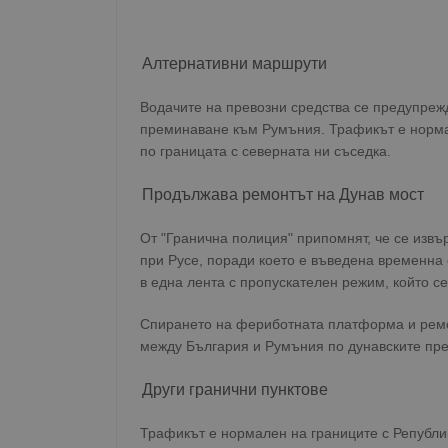
Алтернативни маршрути
Водачите на превозни средства се предупреж
преминаване към Румъния. Трафикът е норма
по границата с северната ни съседка.
Продължава ремонтът на Дунав мост
От "Гранична полиция" припомнят, че се извъ
при Русе, поради което е въведена временна
в една лента с пропускателен режим, който с
Спирането на фериботната платформа и ремо
между България и Румъния по дунавските пре
Други гранични пунктове
Трафикът е нормален на границите с Републи