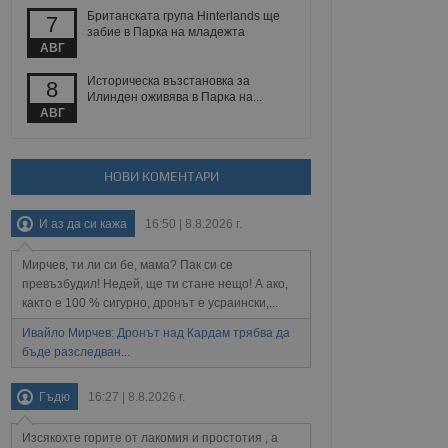
 уебсайт.
Британската група Hinterlands ще
7
забие в Парка на младежта
АВГ
Описание
Историческа възстановка за
8
Илинден оживява в Парка на...
АВГ
ребителски
елското поведение и
раници на сайта. Тя
яване на сайта. Тя
не на прегледи на
формация, която е
взаимодействат с
нкционалност в целия
прекарано на
НОВИ КОМЕНТАРИ
редпочитанията на
 сайтове; тя може
остта на социалните
тора на сайта.
използва новата или
И аз да си кажа
16:50 | 8.8.2026 г.
елски взаимодействия
нето и потребителския
Мирчев, ти ли си бе, мама? Пак си се
превъзбудил! Недей, ще ти стане нещо! А ако,
рез събиране на данни
както е 100 % сигурно, дронът е усраински,...
 помага за
отребителите се
Ивайло Мирчев: Дронът над Кардам трябва да
тапите на тестване.
бъде разследван...
тистически данни,
 броя на посещенията,
 са били заредени.
Гъдю
16:27 | 8.8.2026 г.
елския опит.
я за потребителското
Изсякохте горите от лакомия и простотия , а