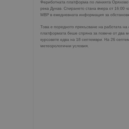
Фериботната платформа по линията Оряхово -
река Дунав. Спирането стана вчера от 16:00 
МВР в ежедневната информация за обстановка
Това е поредното прекъсване на работата на
платформата беше спряна за повече от два м
курсовете едва на 18 септември. На 26 септе
метеорологични условия.