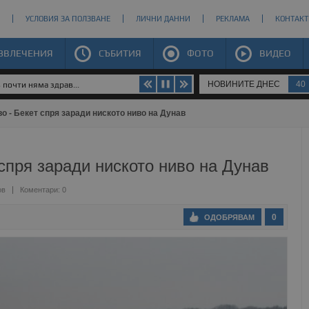
УСЛОВИЯ ЗА ПОЛЗВАНЕ
ЛИЧНИ ДАННИ
РЕКЛАМА
КОНТАКТ
ЗВЛЕЧЕНИЯ
СЪБИТИЯ
ФОТО
ВИДЕО
НОВИНИТЕ ДНЕС
40
почти няма здрав...
о - Бекет спря заради ниското ниво на Дунав
спря заради ниското ниво на Дунав
ов
Коментари: 0
0
ОДОБРЯВАМ