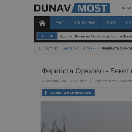
ЗА НАС
РУСЕ
БЪЛГАРИЯ
СВЯТ
РА
ГОРЕЩО
Адвокат Димитър Марковски: Георги Кузев 
Dunavmost
/
България
/
Новини
/
Ферибота Оряхов
Ферибота Оряхово - Бекет 
02 октомври 2025 - 07:20 часа
Редактор:
Мартин Румен
СПОДЕЛИ ВЪВ ФЕЙСБУК