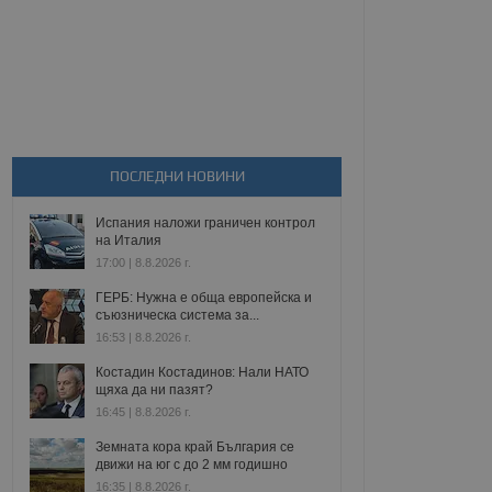
ПОСЛЕДНИ НОВИНИ
Испания наложи граничен контрол
на Италия
17:00 | 8.8.2026 г.
ГЕРБ: Нужна е обща европейска и
съюзническа система за...
16:53 | 8.8.2026 г.
Костадин Костадинов: Нали НАТО
щяха да ни пазят?
16:45 | 8.8.2026 г.
Земната кора край България се
движи на юг с до 2 мм годишно
16:35 | 8.8.2026 г.