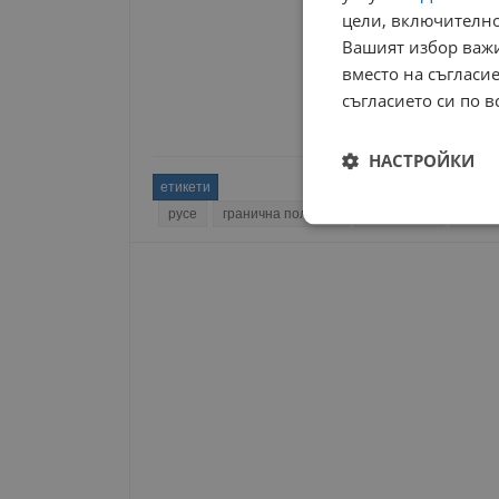
цели, включително
Вашият избор важи
вместо на съгласие
съгласието си по в
НАСТРОЙКИ
етикети
русе
гранична полиция
дунав мост
румъ
Строго
необходимо
Строго н
Строго необходимите б
на акаунта. Уебсайтът 