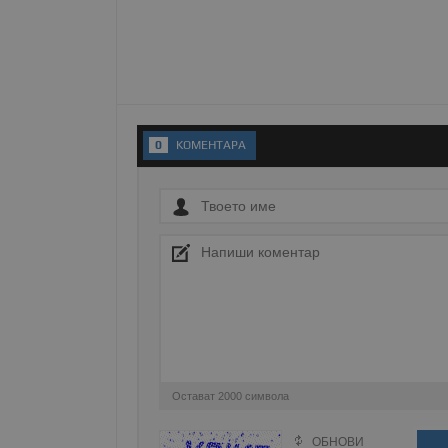
Име
__RequestVerificationT
0
KОМЕНТАРA
VISITOR_PRIVACY_MET
__cf_bm
receive-cookie-depreca
Остават
2000
символа
ASP.NET_SessionId
ОБНОВИ