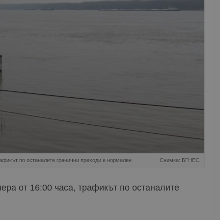
рафикът по останалите гранични преходи е нормален
Снимка: БГНЕС
ра от 16:00 часа, трафикът по останалите