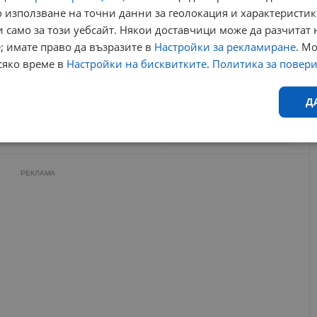
 използване на точни данни за геолокация и характеристик
Силен вятър спря фериботa Оряхово - Бекет
 само за този уебсайт. Някои доставчици може да разчитат 
09:06 | 11.1.2025 г.
; имате право да възразите в
Настройки за рекламиране
. М
Интензивен трафик на ГКПП "Капитан Андреево"
сяко време в
Настройки на бисквитките
.
Политика за повер
за леки автомобили
07:47 | 11.9.2025 г.
Д
ния
дунав
ферибот
оряхово
гкпп
ниско ниво
бекет
Ефективност
Таргетиране
Функционалност
Н
РЕКЛАМА
еобходимо
Ефективност
Таргетиране
Функционалност
Неклас
исквитки позволяват основната функционалност на уебсайта, като потребителско
не може да се използва правилно без строго необходими бисквитки.
Валиден