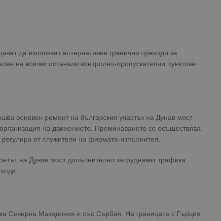
дават да използват алтернативни гранични преходи за
лен на всички останали контролно-пропускателни пунктове
ршва основен ремонт на българския участък на Дунав мост
 организация на движението. Преминаването се осъществява
е регулира от служители на фирмата-изпълнител.
нтът на Дунав мост допълнително затрудняват трафика
ходи.
ка Северна Македония и със Сърбия. На границата с Гърция