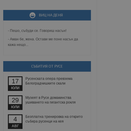
не, зададена от уеб
ВИЦ НА ДЕНЯ
 ASP.NET MVC
спре неразрешеното
т, известно като
тове. Той не съдържа
- Пешо, събуди се. Говориш насън!
щожава при затваряне
- Аман бе, жена. Остави ме поне насън да
кажа нещо...
ение на съгласието на
ст за тяхното
а данни за съгласието
ични политики и
антира, че техните
 сесии.
СЪБИТИЯ ОТ РУСЕ
аничаване между хората
а, за да се правят
Русенската опера превзема
17
хния уебсайт.
Белоградчишките скали
ЮЛИ
сигнализира на
Музеят в Русе домакинства
29
 на бисквитките,
ушиването на гигантска рокля
а съответствие и
ЮЛИ
ндарти и
Безплатна тренировка на открито
4
ck и предоставя
събира русенци на кея
требител използва
АВГ
йният потребител може