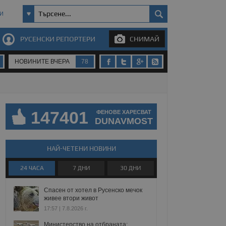
И
РУСЕНСКИ РЕПОРТЕРИ
СНИМАЙ
НОВИНИТЕ ВЧЕРА
78
147401
ФЕНОВЕ ХАРЕСВАТ
DUNAVMOST
НАЙ-ЧЕТЕНИ НОВИНИ
24 ЧАСА
7 ДНИ
30 ДНИ
Спасен от хотел в Русенско мечок
живее втори живот
17:57 | 7.8.2026 г.
Министерство на отбраната: