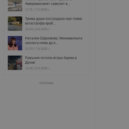
Американският самолет в...
17:11 | 7.8.2026 г.
Трима души пострадаха при тежка
катастрофа край...
10:04 | 8.8.2026 г.
Наталия Ефремова: Минималната
заплата няма да е...
21:03 | 7.8.2026 г.
Румъния потопи втора баржа в
Дунав
13:05 | 8.8.2026 г.
РЕКЛАМА