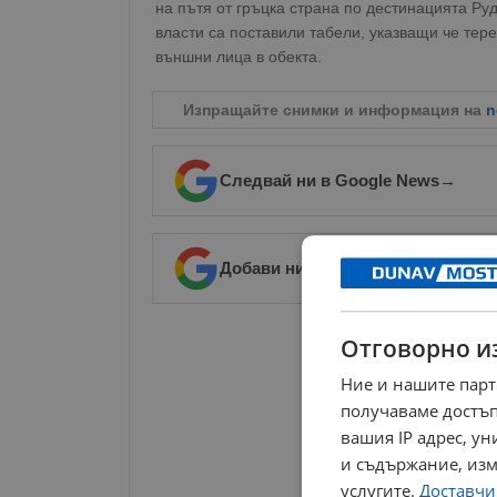
на пътя от гръцка страна по дестинацията Ру
власти са поставили табели, указващи че тер
външни лица в обекта.
Изпращайте снимки и информация на
n
Следвай ни в Google News
→
Добави ни в предпочитани източ
РЕКЛАМА
Отговорно и
Ние и нашите парт
получаваме достъп
вашия IP адрес, у
и съдържание, изм
услугите.
Доставчиц