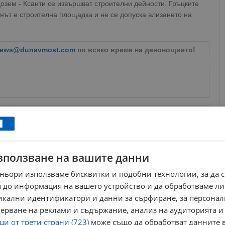
дозем - Ксанти се извършват строителни дейности. Гръцките
енът е строителна площадка и не се допуска влизането на
ews@dunavmost.com
по всяко време на денонощието!
ници в Google
→
зползване на вашите данни
Още по темата
ньори използваме бисквитки и подобни технологии, за да 
Ниското ниво на Дунав спря ферибота Оряхово –
 до информация на вашето устройство и да обработваме ли
Бекет
08:28 | 30.10.2025 г.
никални идентификатори и данни за сърфиране, за персона
Ниското ниво на Дунав спря ферибота Оряхово –
ерване на реклами и съдържание, анализ на аудиторията и
Бекет
и от трети страни (723)
може също да обработват данните в
08:28 | 3.7.2025 г.