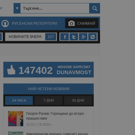
И
РУСЕНСКИ РЕПОРТЕРИ
СНИМАЙ
НОВИНИТЕ ВЧЕРА
107
147402
ФЕНОВЕ ХАРЕСВАТ
DUNAVMOST
НАЙ-ЧЕТЕНИ НОВИНИ
24 ЧАСА
7 ДНИ
30 ДНИ
Георги Рачев: Горещини до второ
пришествие
10:15 | 7.8.2026 г.
Американски военен самолет кацна