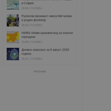
в София
15:09 | 7.8.2026 г.
Русенски музикант смеси Металика
и роден фолклор
09:32 | 7.8.2026 г.
НИМХ обяви оранжев код за опасни
горещини
13:46 | 7.8.2026 г.
Дневен хороскоп за 8 август 2026
година
15:31 | 7.8.2026 г.
РЕКЛАМА