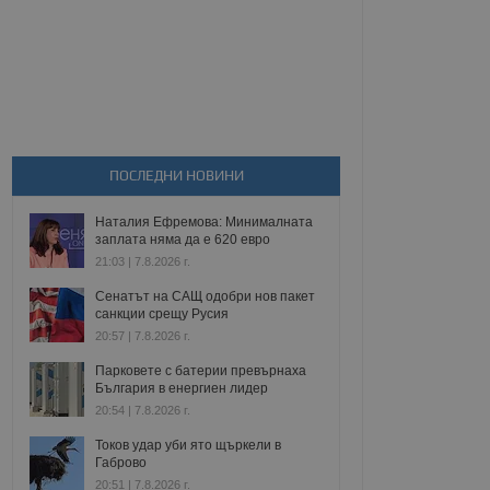
ПОСЛЕДНИ НОВИНИ
Наталия Ефремова: Минималната
заплата няма да е 620 евро
21:03 | 7.8.2026 г.
Сенатът на САЩ одобри нов пакет
санкции срещу Русия
20:57 | 7.8.2026 г.
Парковете с батерии превърнаха
България в енергиен лидер
20:54 | 7.8.2026 г.
Токов удар уби ято щъркели в
Габрово
20:51 | 7.8.2026 г.