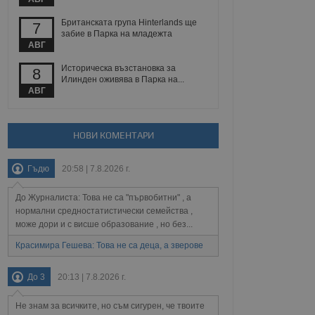
йният потребител може
 уебсайт.
Британската група Hinterlands ще
7
забие в Парка на младежта
АВГ
Описание
Историческа възстановка за
8
Илинден оживява в Парка на...
АВГ
ребителски
елското поведение и
раници на сайта. Тя
яване на сайта. Тя
не на прегледи на
формация, която е
взаимодействат с
нкционалност в целия
прекарано на
НОВИ КОМЕНТАРИ
редпочитанията на
 сайтове; тя може
остта на социалните
тора на сайта.
използва новата или
Гъдю
20:58 | 7.8.2026 г.
елски взаимодействия
нето и потребителския
До Журналиста: Това не са "първобитни" , а
нормални средностатистически семейства ,
рез събиране на данни
може дори и с висше образование , но без...
 помага за
отребителите се
Красимира Гешева: Това не са деца, а зверове
тапите на тестване.
тистически данни,
До 3
20:13 | 7.8.2026 г.
 броя на посещенията,
 са били заредени.
елския опит.
Не знам за всичките, но съм сигурен, че твоите