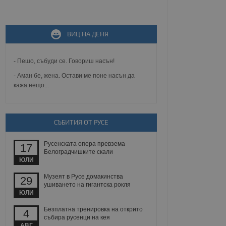
не, зададена от уеб
ВИЦ НА ДЕНЯ
 ASP.NET MVC
спре неразрешеното
т, известно като
тове. Той не съдържа
- Пешо, събуди се. Говориш насън!
щожава при затваряне
- Аман бе, жена. Остави ме поне насън да
кажа нещо...
ение на съгласието на
ст за тяхното
а данни за съгласието
ични политики и
антира, че техните
 сесии.
СЪБИТИЯ ОТ РУСЕ
аничаване между хората
а, за да се правят
Русенската опера превзема
17
хния уебсайт.
Белоградчишките скали
ЮЛИ
сигнализира на
Музеят в Русе домакинства
29
 на бисквитките,
ушиването на гигантска рокля
а съответствие и
ЮЛИ
ндарти и
Безплатна тренировка на открито
4
ck и предоставя
събира русенци на кея
требител използва
АВГ