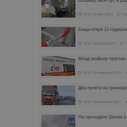
Шофьор заби бус в дър
16:11 | 18 май 2026 г.
Ха
Баща откри 11-годишни
10:55 | 16 април 2026 г.
Млад шофьор прегази 
10:16 | 10 февруари 2026 г.
Два пункта на граница
10:22 | 28 декември 2025 г.
На проходите Шипка и