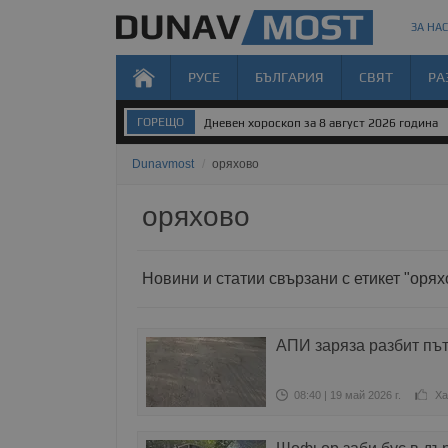
ЗА НАС
РУСЕ
БЪЛГАРИЯ
СВЯТ
РА
ГОРЕЩО
Дневен хороскоп за 8 август 2026 година
Dunavmost
/
оряхово
оряхово
Новини и статии свързани с етикет "орях
АПИ заряза разбит пъ
08:40 | 19 май 2026 г.
Ха