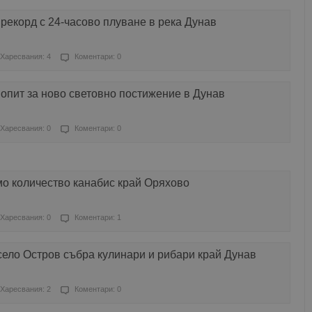
рекорд с 24-часово плуване в река Дунав
Харесвания: 4
Коментари: 0
опит за ново световно постижение в Дунав
Харесвания: 0
Коментари: 0
мо количество канабис край Оряхово
Харесвания: 0
Коментари: 1
село Остров събра кулинари и рибари край Дунав
Харесвания: 2
Коментари: 0