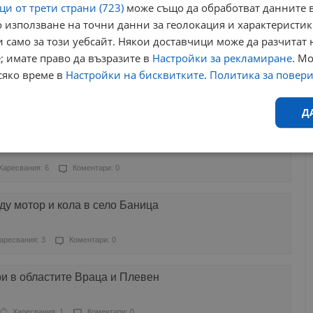
и от трети страни (723)
може също да обработват данните в
 използване на точни данни за геолокация и характеристик
ресвания: 0
Коментари: 0
 само за този уебсайт. Някои доставчици може да разчитат 
; имате право да възразите в
Настройки за рекламиране
. М
наркобанда във Врачанско
сяко време в
Настройки на бисквитките
.
Политика за повер
ресвания: 0
Коментари: 0
Д
остров в Дунав вече почти съществува
Ефективност
Таргетиране
Функционалност
Н
Харесвания: 6
Коментари: 0
у мотор и кола в село Баница
аресвания: 3
Коментари: 0
еобходимо
Ефективност
Таргетиране
Функционалност
Неклас
и в областите Враца и Плевен
исквитки позволяват основната функционалност на уебсайта, като потребителско
не може да се използва правилно без строго необходими бисквитки.
Харесвания: 1
Коментари: 0