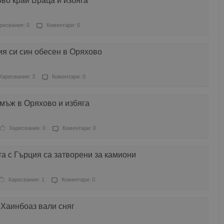
во край Враца и избяга
ресвания: 0
Коментари: 0
я си син обесен в Оряхово
Харесвания: 3
Коментари: 0
мъж в Оряхово и избяга
Харесвания: 0
Коментари: 0
та с Гърция са затворени за камиони
Харесвания: 1
Коментари: 0
 Хаинбоаз вали сняг