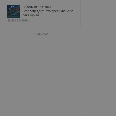
Сателити показаха
безпрецедентното пресъхване на
река Дунав
20:40 | 7.8.2026 г.
РЕКЛАМА