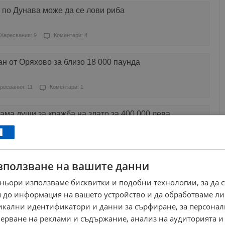
 по Дунава може да се лови риба
Харесвания: 9
Коментари: 4
ан от Оряхово за близо 18 000 паунда
ресвания: 11
Коментари: 1
ма души за кражба на злато за 400 000 лева
ресвания: 0
Коментари: 0
зползване на вашите данни
в спря ферибота Оряхово – Бекет
ньори използваме бисквитки и подобни технологии, за да 
ресвания: 0
Коментари: 0
 до информация на вашето устройство и да обработваме ли
никални идентификатори и данни за сърфиране, за персона
ура разследва корупция в дирекция "Морско дело и
ерване на реклами и съдържание, анализ на аудиторията и