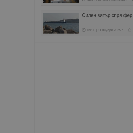
Име
Силен вятър спря фер
__RequestVerificationT
09:06 | 11 януари 2025 г.
VISITOR_PRIVACY_MET
__cf_bm
receive-cookie-depreca
ASP.NET_SessionId