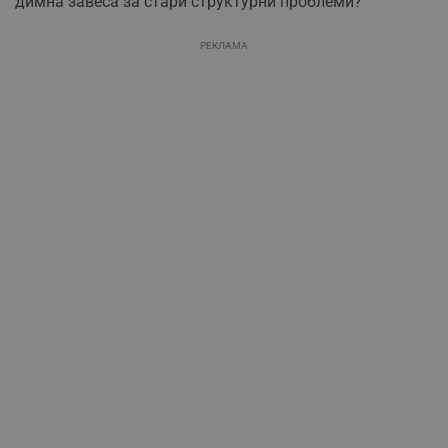
димна завеса за стари структурни проблеми?
РЕКЛАМА