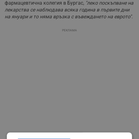
фармацевтична колегия в Бургас,
"леко поскъпване на
лекарства се наблюдава всяка година в първите дни
на януари и то няма връзка с въвеждането на еврото"
.
РЕКЛАМА