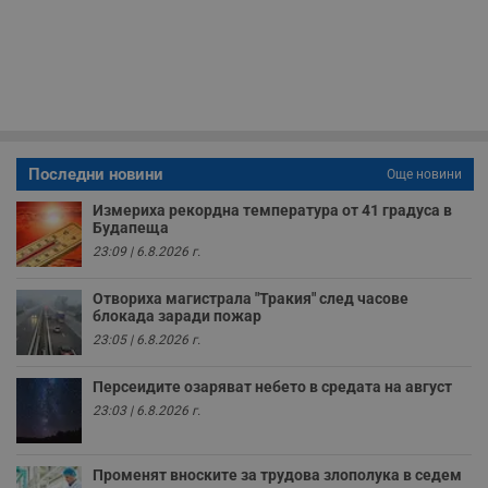
п
б
п
с
о
с
а
р
у
з
з
п
Последни новини
Още новини
ASP.NET_SessionId
Сесия
Т
Microsoft
Измериха рекордна температура от 41 градуса в
с
Corporation
Будапеща
D
www.dunavmost.com
п
23:09 | 6.8.2026 г.
и
т
к
Отвориха магистрала "Тракия" след часове
п
блокада заради пожар
и
23:05 | 6.8.2026 г.
у
р
к
Персеидите озаряват небето в средата на август
п
д
23:03 | 6.8.2026 г.
д
п
у
Променят вноските за трудова злополука в седем