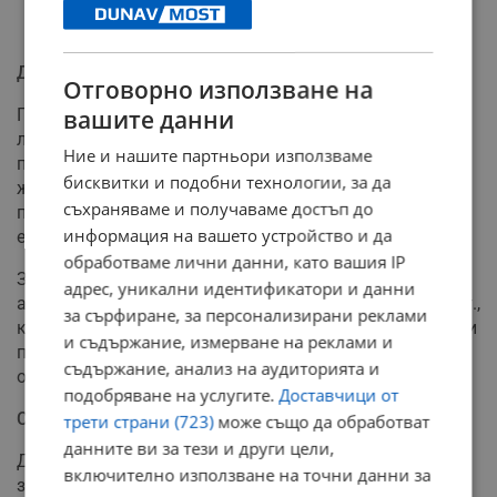
Дефицитът: Стара болка с нова валута
Отговорно използване на
По-тревожният симптом от цените е липсата на
вашите данни
лекарства. Пациентите питат не само защо плащат
Ние и нашите партньори използваме
повече, а защо изобщо не могат да намерят
бисквитки и подобни технологии, за да
животоспасяващи препарати. Този проблем, удобно
съхраняваме и получаваме достъп до
приписан на "аптечния хаос" покрай еврото, всъщност
информация на вашето устройство и да
е хроничен рецидив на паралелния износ.
обработваме лични данни, като вашия IP
Забраната за износ на определени инсулини и
адрес, уникални идентификатори и данни
антибиотици беше удължена до края на януари 2026 г.,
за сърфиране, за персонализирани реклами
което доказва, че изтичането на лекарства към чужди
и съдържание, измерване на реклами и
пазари продължава да е системен пробив, независещ
съдържание, анализ на аудиторията и
от валутата в портфейла на българина.
подобряване на услугите.
Доставчици от
Спекула или лоша подготовка?
трети страни (723)
може също да обработват
данните ви за тези и други цели,
Държавата продължава да уверява, че "контролът е
включително използване на точни данни за
засилен". Реалността обаче показва, че