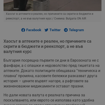
Хаосът в аптеките е реален, но причините са скрити в бюджети и
реекспорт, а не във валутния курс
/ Снимка: Bulgaria ON AIR
Facebook
Twitter
Telegram
Хаосът в аптеките е реален, но причините са
скрити в бюджети и реекспорт, а не във
валутния курс
България посрещна първите си дни в Еврозоната не с
фанфари, а с опашки и недоволство пред гишетата на
аптеките. Докато политиците обещаваха "техническа и
плавна" промяна, касовите бележки разказват друга
история – цените вървят нагоре, а рафтовете за
жизненоважни медикаменти остават празни.
Но дали новата валута е реалната причина за
поскъпването, или еврото се използва като удобна