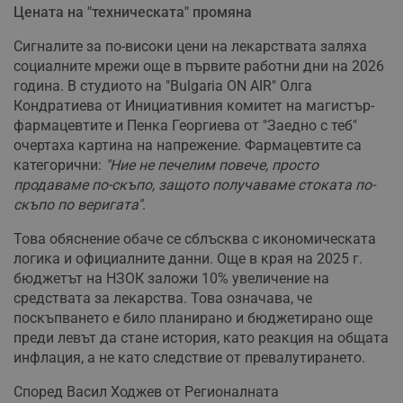
Цената на "техническата" промяна
Сигналите за по-високи цени на лекарствата заляха
социалните мрежи още в първите работни дни на 2026
година. В студиото на "Bulgaria ON AIR" Олга
Кондратиева от Инициативния комитет на магистър-
фармацевтите и Пенка Георгиева от "Заедно с теб"
очертаха картина на напрежение. Фармацевтите са
категорични:
"Ние не печелим повече, просто
продаваме по-скъпо, защото получаваме стоката по-
скъпо по веригата"
.
Това обяснение обаче се сблъсква с икономическата
логика и официалните данни. Още в края на 2025 г.
бюджетът на НЗОК заложи 10% увеличение на
средствата за лекарства. Това означава, че
поскъпването е било планирано и бюджетирано още
преди левът да стане история, като реакция на общата
инфлация, а не като следствие от превалутирането.
Според Васил Ходжев от Регионалната