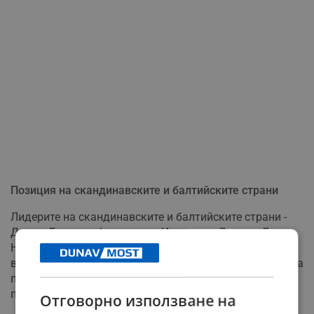
Позиция на скандинавските и балтийските страни
Лидерите на скандинавските и балтийските страни -
Дания, Естония, Финландия, Исландия, Латвия, Литва,
Норвегия и Швеция - също заявиха, че не трябва да се
вземат решения без участието на Киев. Преговорите за
прекратяване на войната могат да се проведат само
при примирие, добавиха те в съвместна декларация.
Отговорно използване на