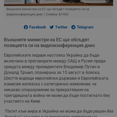
Външните министри на ЕС ще обсъдят позицията си на
видеоконференция днес
/ Снимка: БГНЕС
Facebook
Twitter
Telegram
Външните министри на ЕС ще обсъдят
позицията си на видеоконференция днес
Европейските лидери настояха Украйна да бъде
включена в преговорите между САЩ и Русия преди
срещата между президентите Владимир Путин и
Доналд Тръмп, планирана за 15 август в Аляска.
Шестте водещи европейски държави и Европейската
комисия излязоха с категорично изявление, че
никакво споразумение за прекратяване на
тригодишната война не може да бъде постигнато без
участието на Киев.
"Пътят към мира в Украйна не може да бъде решен без
Украйна"
, се казва в съвместното изявление на