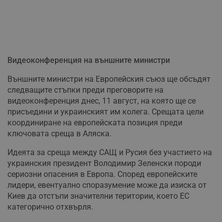
Видеоконференция на външните министри
Външните министри на Европейския съюз ще обсъдят
следващите стъпки преди преговорите на
видеоконференция днес, 11 август, на която ще се
присъедини и украинският им колега. Срещата цели
координиране на европейската позиция преди
ключовата среща в Аляска.
Идеята за среща между САЩ и Русия без участието на
украинския президент Володимир Зеленски породи
сериозни опасения в Европа. Според европейските
лидери, евентуално споразумение може да изиска от
Киев да отстъпи значителни територии, което ЕС
категорично отхвърля.