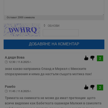
н
п
с
у
и
Остават
2000
символа
ф
н
ОБНОВИ
м
Поради зачестилите злоупотреби в сайта, за да оставите анонимен
Т
коментар или да гласувате изискваме да се идентифицирате с
и
google акаунт.
п
у
Натискайки на бутона "Вход с google" по-долу, коментарът ви ще
з
бъде публикуван анонимно под псевдонима който сте попълнили
б
по-горе в полето "Твоето име". Никаква лична информация за вас
няма да бъде съхранявана при нас или показвана на други
VISITOR_PRIVACY_METADATA
5 месеца
Т
YouTube
потребители.
4
с
А дядя Вова
.youtube.com
2
седмици
с
12:30 | 11.8.2025 г.
с
п
знае какво направиха Оланд и Меркел с Минските 
и
споразумения и няма да настъпи същата мотика пак!
п
т
в
с
Рамбо
2
з
с
11:45 | 11.8.2025 г.
п
о
Тримата на снимката не може да имат претенции  щото 
р
всичк видяхме как Бабетката ошамари Малкия в самолета 
п
н