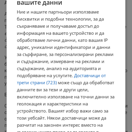
вашите данни
Американска позиция
Ние и нашите партньори използваме
Американският посланик в НАТО Матю Уитакър беше
бисквитки и подобни технологии, за да
попитан дали Зеленски може да се присъедини към
съхраняваме и получаваме достъп до
Тръмп и Путин на 15 август.
"Да, определено мисля, че
информация на вашето устройство и да
е възможно. Разбира се, не може да има
споразумение, с което всички участници да не са
обработваме лични данни, като вашия IP
съгласни"
, отговори той пред CNN.
адрес, уникални идентификатори и данни
за сърфиране, за персонализирани реклами
Уитакър обясни, че решението в крайна сметка ще
и съдържание, измерване на реклами и
бъде на Тръмп, но подчерта приоритета да се сложи
съдържание, анализ на аудиторията и
край на войната. Вицепрезидентът Джей Ди Ванс също
подобряване на услугите.
Доставчици от
проведе консултации с европейски лидери през
трети страни (723)
може също да обработват
уикенда за обсъждане на предстоящата среща.
данните ви за тези и други цели,
Европейско контрапредложение
включително използване на точни данни за
геолокация и характеристики на
Според Wall Street Journal, европейските представители
устройството. Вашият избор важи само за
са представили контрапредложение на американските
този уебсайт. Някои доставчици може да
официални лица. Документът включва изискванията
разчитат на законен интерес вместо на
примирие да се състои преди други стъпки, а всяко
териториално споразумение да бъде взаимно с твърди