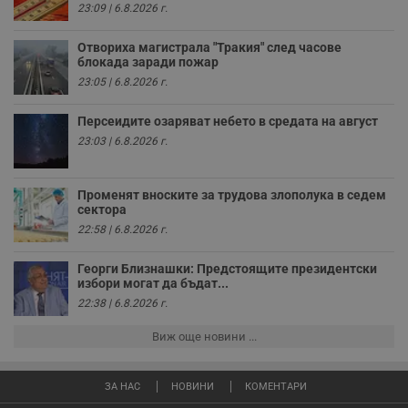
и
23:09 | 6.8.2026 г.
т
receive-cookie-deprecation
.hit.gemius.pl
1 година
Т
Отвориха магистрала "Тракия" след часове
с
блокада заради пожар
с
н
23:05 | 6.8.2026 г.
н
п
б
Персеидите озаряват небето в средата на август
п
23:03 | 6.8.2026 г.
с
о
с
а
Променят вноските за трудова злополука в седем
р
у
сектора
з
22:58 | 6.8.2026 г.
з
п
Георги Близнашки: Предстоящите президентски
ASP.NET_SessionId
Сесия
Т
Microsoft
избори могат да бъдат...
с
Corporation
D
www.dunavmost.com
22:38 | 6.8.2026 г.
п
и
Виж още новини ...
т
к
п
и
ЗА НАС
НОВИНИ
КОМЕНТАРИ
у
р