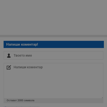
Таргетиране
Функционалност
Некласифицирани
Напиши коментар!
Строго необходимо
Ефективност
Таргетиране
Функционалност
Некласифицирани
Строго необходимите бисквитки позволяват основната
функционалност на уебсайта, като потребителско
влизане и управление на акаунта. Уебсайтът не може да
Остават
2000
символа
се използва правилно без строго необходими
бисквитки.