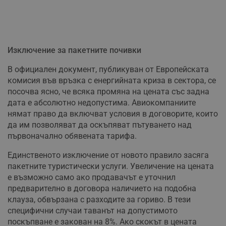
Изключение за пакетните почивки
В официален документ, публикуван от Европейската
комисия във връзка с енергийната криза в сектора, се
посочва ясно, че всяка промяна на цената със задна
дата е абсолютно недопустима. Авиокомпаниите
нямат право да включват условия в договорите, които
да им позволяват да оскъпяват пътуването над
първоначално обявената тарифа.
Единственото изключение от новото правило засяга
пакетните туристически услуги. Увеличение на цената
е възможно само ако продавачът е уточнил
предварително в договора наличието на подобна
клауза, обвързана с разходите за гориво. В тези
специфични случаи таванът на допустимото
поскъпване е закован на 8%. Ако скокът в цената