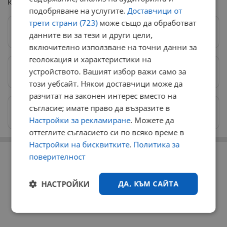
коментира Гослен.
подобряване на услугите.
Доставчици от
трети страни (723)
може също да обработват
Следвай ни в Google News
→
данните ви за тези и други цели,
включително използване на точни данни за
геолокация и характеристики на
устройството. Вашият избор важи само за
Предпочитани източници
→
този уебсайт. Някои доставчици може да
разчитат на законен интерес вместо на
съгласие; имате право да възразите в
Изпращайте снимки и информация на
news@dunavmost.com
Настройки за рекламиране
. Можете да
оттеглите съгласието си по всяко време в
Настройки на бисквитките
.
Политика за
РЕКЛАМА
поверителност
НАСТРОЙКИ
ДА, КЪМ САЙТА
Строго
Ефективност
необходимо