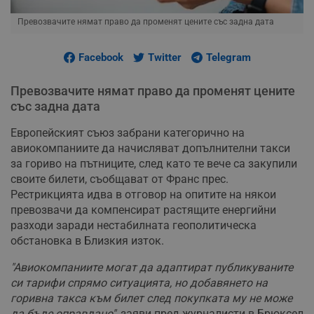
Превозвачите нямат право да променят цените със задна дата
Facebook
Twitter
Telegram
Превозвачите нямат право да променят цените
със задна дата
Европейският съюз забрани категорично на
авиокомпаниите да начисляват допълнителни такси
за гориво на пътниците, след като те вече са закупили
своите билети, съобщават от Франс прес.
Рестрикцията идва в отговор на опитите на някои
превозвачи да компенсират растящите енергийни
разходи заради нестабилната геополитическа
обстановка в Близкия изток.
"Авиокомпаниите могат да адаптират публикуваните
си тарифи спрямо ситуацията, но добавянето на
горивна такса към билет след покупката му не може
да бъде оправдано"
, заяви пред журналисти в Брюксел