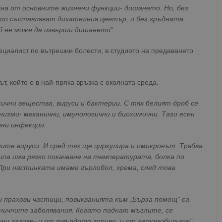
дна от основните жизнени функции- дишането. Но, без
ито съставляват дихателния център, и без гръдната
б не може да извърши дишането
”.
ециалист по вътрешни болести, в студиото на предаването
т, който е в най-пряка връзка с околната среда.
чни вещества, вируси и бактерии. С тях белият дроб се
изми- механични, имунологични и биохимични. Тази есен
рни инфекции.
ните вируси. И сред тях ще циркулира и омикронът. Трябва
ипа има рязко покачване на температурата, болка по
 При настинката имаме гърлобол, хрема, след това
 прахови частици, повикванията към „Бърза помощ” са
оничните заболявания. Когато паднат мъглите, се
чни газове- и от твърдото гориво, и от автомобилите".