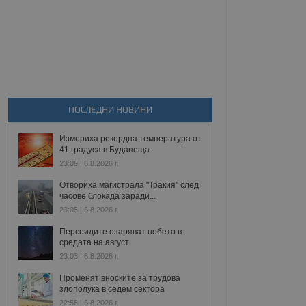
ПОСЛЕДНИ НОВИНИ
Измериха рекордна температура от
41 градуса в Будапеща
23:09 | 6.8.2026 г.
Отвориха магистрала "Тракия" след
часове блокада заради...
23:05 | 6.8.2026 г.
Персеидите озаряват небето в
средата на август
23:03 | 6.8.2026 г.
Променят вноските за трудова
злополука в седем сектора
22:58 | 6.8.2026 г.