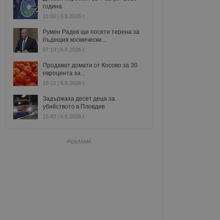
година
15:00 | 6.8.2026 г.
Румен Радев ще посети терена за
бъдещия космически...
07:19 | 6.8.2026 г.
Продават домати от Косово за 30
евроцента за...
18:12 | 6.8.2026 г.
Задържаха десет деца за
убийството в Пловдив
15:43 | 6.8.2026 г.
РЕКЛАМА