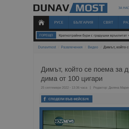
ЗА НАС
РУСЕ
БЪЛГАРИЯ
СВЯТ
РА
ГОРЕЩО
Краткотрайни бури с градушки връхлитат 
Dunavmost
/
Развлечения
/
Видео
/
Димът, който с
Димът, който се поема за д
дима от 100 цигари
25 септември 2022 - 13:36 часа
Редактор:
Диляна Мари
СПОДЕЛИ ВЪВ ФЕЙСБУК