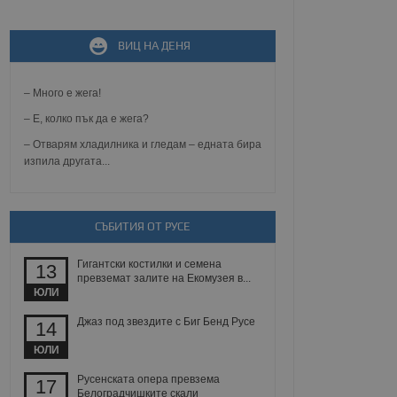
не, зададена от уеб
 ASP.NET MVC
ВИЦ НА ДЕНЯ
спре неразрешеното
т, известно като
тове. Той не съдържа
– Много е жега!
щожава при затваряне
– Е, колко пък да е жега?
ение на съгласието на
ст за тяхното
– Отварям хладилника и гледам – едната бира
а данни за съгласието
изпила другата...
ични политики и
антира, че техните
 сесии.
аничаване между хората
СЪБИТИЯ ОТ РУСЕ
а, за да се правят
хния уебсайт.
Гигантски костилки и семена
13
превземат залите на Екомузея в...
сигнализира на
ЮЛИ
 на бисквитките,
а съответствие и
ндарти и
Джаз под звездите с Биг Бенд Русе
14
ЮЛИ
ck и предоставя
требител използва
Русенската опера превзема
17
йният потребител може
Белоградчишките скали
 уебсайт.