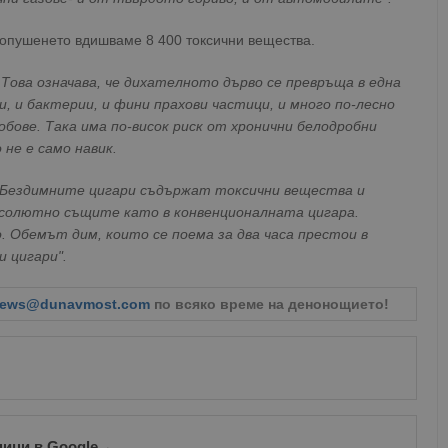
опушенето вдишваме 8 400 токсични вещества.
 Това означава, че дихателното дърво се превръща в една
, и бактерии, и фини прахови частици, и много по-лесно
бове. Така има по-висок риск от хронични белодробни
не е само навик.
. Бездимните цигари съдържат токсични вещества и
бсолютно същите като в конвенционалната цигара.
 Обемът дим, които се поема за два часа престои в
и цигари".
ews@dunavmost.com
по всяко време на денонощието!
ници в Google
→