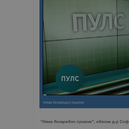
Няма безвредно пушене
"Няма безвредно пушене"
, обясни д-р Со