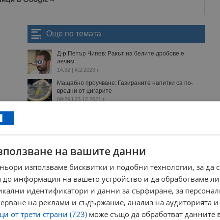
Още по темата
Д-р Петър Чипев: Ракът на белите дробове е
лечим
14:32 | 4.2.2023 г.
Мащабно проучване: Газираните напитки са по-
вредни от цигарите
09:29 | 23.12.2021 г.
Парламентът прие забраната за пушене на
наргиле
14:21 | 13.3.2019 г.
Какво се случва с тялото ни, ако палим свещи
зползване на вашите данни
често?
08:40 | 24.2.2019 г.
ньори използваме бисквитки и подобни технологии, за да 
 до информация на вашето устройство и да обработваме ли
дим
вреда
дроб
наргиле
пулмолог
никални идентификатори и данни за сърфиране, за персона
ерване на реклами и съдържание, анализ на аудиторията и
РЕКЛАМА
и от трети страни (723)
може също да обработват данните в