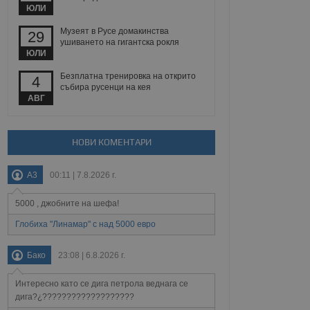
ЮЛИ
Музеят в Русе домакинства
29
ушиването на гигантска рокля
Описание
ЮЛИ
Безплатна тренировка на открито
4
ребителски
елското поведение и
събира русенци на кея
раници на сайта. Тя
яване на сайта. Тя
не на прегледи на
АВГ
формация, която е
взаимодействат с
нкционалност в целия
прекарано на
редпочитанията на
 сайтове; тя може
остта на социалните
тора на сайта.
НОВИ КОМЕНТАРИ
използва новата или
елски взаимодействия
нето и потребителския
A3
00:11 | 7.8.2026 г.
рез събиране на данни
5000 , джобните на шефа!
 помага за
отребителите се
Глобиха "Линамар" с над 5000 евро
тапите на тестване.
тистически данни,
Бако
23:08 | 6.8.2026 г.
 броя на посещенията,
 са били заредени.
елския опит.
Интересно като се дига петрола веднага се
дига?¿???????????????????
я за потребителското
, за да се