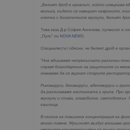
„Белият дроб е органът, който извършва е
мозъка, където се намират невроните, ко
клетка с дихателните мускули, белият дро
Това каза Д-р София Ангелова, пулмолог и сп
„Пулс” по
NOVA NEWS.
Специалистът обясни, че белият дроб е органъ
"
Ние вдишваме непрекъснато различни токси
справя благодарение на защитните си механ
очакваме да се върнат старите респирато
Риновируси, бокавируси, аденовируси и грип
да различаваме настинката и грипа. При гр
мускули и стави, главоболие, светобоязън.
кашлица.
В сезона на повишена концентрация на фини
много повече. Мръсният въздух влошава хр
увеличава концентрацията на всички токси