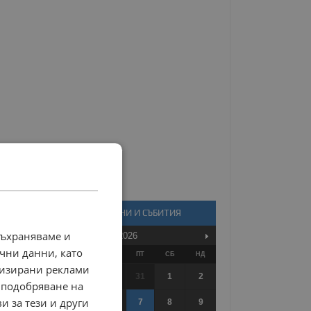
КАЛЕНДАР - НОВИНИ И СЪБИТИЯ
съхраняваме и
Август
2026
чни данни, като
ПО
ВТ
СР
ЧТ
ПТ
СБ
НД
лизирани реклами
27
28
29
30
31
1
2
 подобряване на
и за тези и други
3
4
5
6
7
8
9