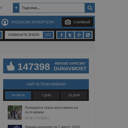
И
РУСЕНСКИ РЕПОРТЕРИ
СНИМАЙ
НОВИНИТЕ ВЧЕРА
107
147398
ФЕНОВЕ ХАРЕСВАТ
DUNAVMOST
НАЙ-ЧЕТЕНИ НОВИНИ
24 ЧАСА
7 ДНИ
30 ДНИ
Полицията спаси изоставено на
пътя момче
09:36 | 6.8.2026 г.
Дневен хороскоп за 7 август 2026