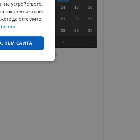
и на устройството.
10
11
12
13
14
15
16
на законен интерес
ожете да оттеглите
17
18
19
20
21
22
23
ителност
24
25
26
27
28
29
30
31
1
2
3
4
5
6
А, КЪМ САЙТА
РЕКЛАМА
екласифицирани
ифицирани
 влизане и управление