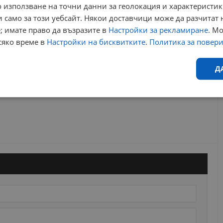
 използване на точни данни за геолокация и характеристик
 само за този уебсайт. Някои доставчици може да разчитат 
; имате право да възразите в
Настройки за рекламиране
. М
сяко време в
Настройки на бисквитките
.
Политика за повер
Д
Ефективност
Таргетиране
Функционалност
Н
еобходимо
Ефективност
Таргетиране
Функционалност
Неклас
исквитки позволяват основната функционалност на уебсайта, като потребителско
не може да се използва правилно без строго необходими бисквитки.
Валиден
Доставчик
/
Домейн
Описание