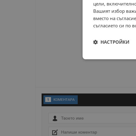
цели, включително
Вашият избор важи
вместо на съгласие
съгласието си по в
НАСТРОЙКИ
Строго
необходимо
1
KОМЕНТАРA
Строго н
Строго необходимите б
на акаунта. Уебсайтът 
Име