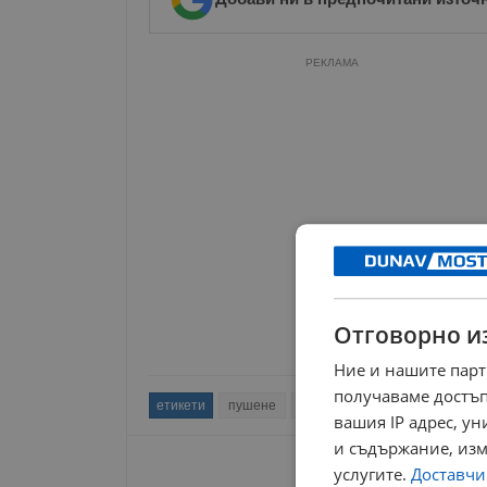
РЕКЛАМА
Отговорно и
Ние и нашите парт
получаваме достъп
етикети
пушене
бар
здраве
цигара
вашия IP адрес, у
и съдържание, изм
услугите.
Доставчиц