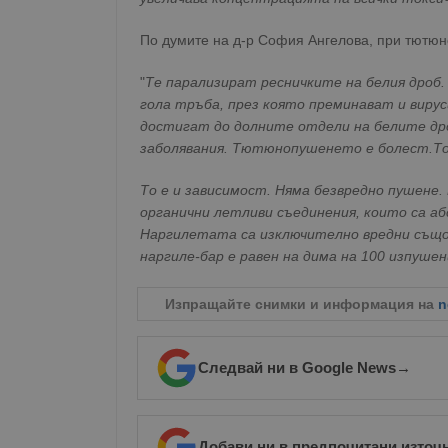
По думите на д-р София Ангелова, при тютюн
"
Те парализират ресничките на белия дроб.
гола тръба, през която преминават и вируси
достигат до долните отдели на белите дро
заболявания. Тютюнопушенето е болест.То 
То е и зависимост. Няма безвредно пушене
органични летливи съединения, които са а
Наргилетата са изключително вредни също.
наргиле-бар е равен на дима на 100 изпушен
Изпращайте снимки и информация на
n
Следвай ни в Google News
→
Добави ни в предпочитани източ