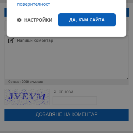
поверителност
Напиши коментар!
НАСТРОЙКИ
ДА, КЪМ САЙТА
Строго
Ефективност
необходимо
Таргетиране
Функционалност
Остават
2000
символа
Некласифицирани
ОБНОВИ
Поради зачестилите злоупотреби в сайта, за да оставите анонимен
коментар или да гласувате изискваме да се идентифицирате с
google акаунт.
Натискайки на бутона "Вход с google" по-долу, коментарът ви ще
бъде публикуван анонимно под псевдонима който сте попълнили
по-горе в полето "Твоето име". Никаква лична информация за вас
няма да бъде съхранявана при нас или показвана на други
потребители.
Строго необходимо
Ефективност