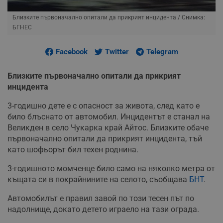
Близките първоначално опитали да прикрият инцидента
/ Снимка:
БГНЕС
Facebook
Twitter
Telegram
Близките първоначално опитали да прикрият
инцидента
3-годишно дете е с опасност за живота, след като е
било блъснато от автомобил. Инцидентът е станал на
Великден в село Чукарка край Айтос. Близките обаче
първоначално опитали да прикрият инцидента, тъй
като шофьорът бил техен роднина.
3-годишното момченце било само на няколко метра от
къщата си в покрайнините на селото, съобщава
БНТ
.
Автомобилът е правил завой по този тесен път по
надолнище, докато детето играело на тази ограда.