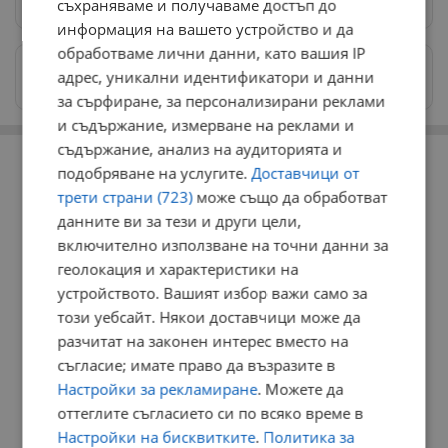
съхраняваме и получаваме достъп до
информация на вашето устройство и да
обработваме лични данни, като вашия IP
Изпращайте снимки и информация на
адрес, уникални идентификатори и данни
news@dunavmost.com
за сърфиране, за персонализирани реклами
и съдържание, измерване на реклами и
РЕКЛАМА
съдържание, анализ на аудиторията и
подобряване на услугите.
Доставчици от
трети страни (723)
може също да обработват
данните ви за тези и други цели,
включително използване на точни данни за
геолокация и характеристики на
устройството. Вашият избор важи само за
този уебсайт. Някои доставчици може да
разчитат на законен интерес вместо на
съгласие; имате право да възразите в
Настройки за рекламиране
. Можете да
оттеглите съгласието си по всяко време в
Настройки на бисквитките
.
Политика за