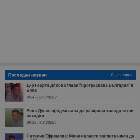
н
м
Т
и
п
у
з
б
VISITOR_PRIVACY_METADATA
5 месеца
Т
YouTube
4
с
.youtube.com
седмици
с
с
п
и
п
т
Последни новини
Още новини
в
с
Д-р Георги Дяков оглави "Прогресивна България" в
з
Бяла
с
п
09:47 | 8.8.2026 г.
о
р
п
Река Дунав продължава да разкрива хилядолетни
н
находки
п
к
09:36 | 8.8.2026 г.
ч
п
с
Наталия Ефремова: Минималната заплата няма да