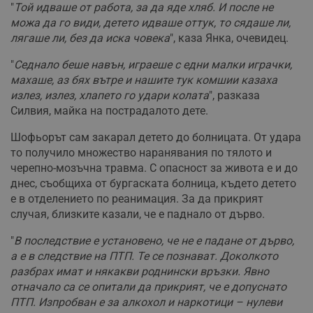
"
Той идваше от работа, за да яде хляб. И после не
можа да го види, детето идваше оттук, то сядаше ли,
лягаше ли, без да иска човека
", каза Янка, очевидец.
"
Седнало беше навън, играеше с едни малки играчки,
махаше, аз бях вътре и нашите тук комшии казаха
излез, излез, хлапето го удари колата
", разказа
Силвия, майка на пострадалото дете.
Шофьорът сам закарал детето до болницата. От удара
то получило множество наранявания по тялото и
черепно-мозъчна травма. С опасност за живота е и до
днес, съобщиха от бургаската болница, където детето
е в отделението по реанимация. За да прикрият
случая, близките казали, че е паднало от дърво.
"
В последствие е установено, че не е падане от дърво,
а е в следствие на ПТП. Те се познават. Доколкото
разбрах имат и някакви роднински връзки. Явно
отначало са се опитали да прикрият, че е допуснато
ПТП. Изпробван е за алкохол и наркотици – нулеви