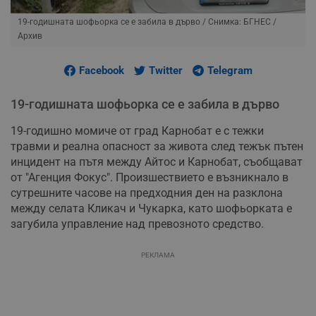
19-годишната шофьорка се е забила в дърво
/ Снимка: БГНЕС /
Архив
Facebook
Twitter
Telegram
19-годишната шофьорка се е забила в дърво
19-годишно момиче от град Карнобат е с тежки
травми и реална опасност за живота след тежък пътен
инцидент на пътя между Айтос и Карнобат, съобщават
от "Агенция Фокус". Произшествието е възникнало в
сутрешните часове на предходния ден на разклона
между селата Кликач и Чукарка, като шофьорката е
загубила управление над превозното средство.
РЕКЛАМА