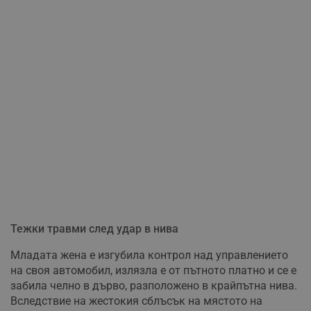
Тежки травми след удар в нива
Младата жена е изгубила контрол над управлението
на своя автомобил, излязла е от пътното платно и се е
забила челно в дърво, разположено в крайпътна нива.
Вследствие на жестокия сблъсък на мястото на