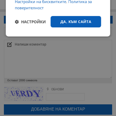
Настройки на бисквитките
.
Политика за
поверителност
Напиши коментар!
НАСТРОЙКИ
ДА, КЪМ САЙТА
Строго
Ефективност
необходимо
Таргетиране
Функционалност
Остават
2000
символа
Некласифицирани
ОБНОВИ
Поради зачестилите злоупотреби в сайта, за да оставите анонимен
коментар или да гласувате изискваме да се идентифицирате с
google акаунт.
Натискайки на бутона "Вход с google" по-долу, коментарът ви ще
бъде публикуван анонимно под псевдонима който сте попълнили
по-горе в полето "Твоето име". Никаква лична информация за вас