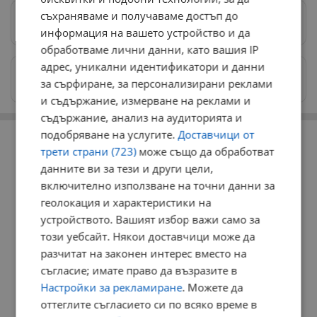
съхраняваме и получаваме достъп до
Предпочитани източници
→
информация на вашето устройство и да
обработваме лични данни, като вашия IP
адрес, уникални идентификатори и данни
Изпращайте снимки и информация на
за сърфиране, за персонализирани реклами
news@dunavmost.com
и съдържание, измерване на реклами и
съдържание, анализ на аудиторията и
РЕКЛАМА
подобряване на услугите.
Доставчици от
трети страни (723)
може също да обработват
данните ви за тези и други цели,
включително използване на точни данни за
геолокация и характеристики на
устройството. Вашият избор важи само за
този уебсайт. Някои доставчици може да
разчитат на законен интерес вместо на
съгласие; имате право да възразите в
Настройки за рекламиране
. Можете да
оттеглите съгласието си по всяко време в