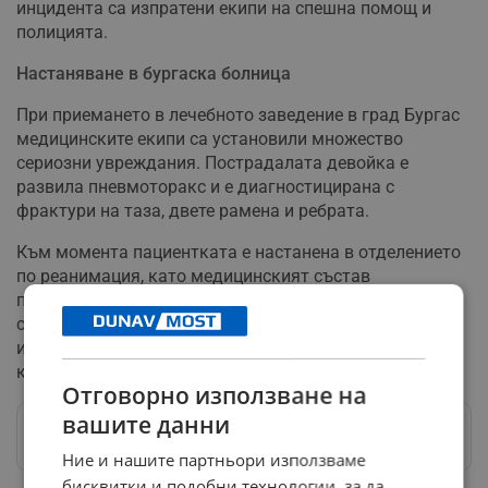
инцидента са изпратени екипи на спешна помощ и
полицията.
Настаняване в бургаска болница
При приемането в лечебното заведение в град Бургас
медицинските екипи са установили множество
сериозни увреждания. Пострадалата девойка е
развила пневмоторакс и е диагностицирана с
фрактури на таза, двете рамена и ребрата.
Към момента пациентката е настанена в отделението
по реанимация, като медицинският състав
продължава да провежда интензивни действия за
стабилизиране на жизнените ѝ функции. По случая се
изясняват точните причини, довели до загубата на
контрол над превозното средство.
Отговорно използване на
вашите данни
Следвай ни в Google News
→
Ние и нашите партньори използваме
бисквитки и подобни технологии, за да