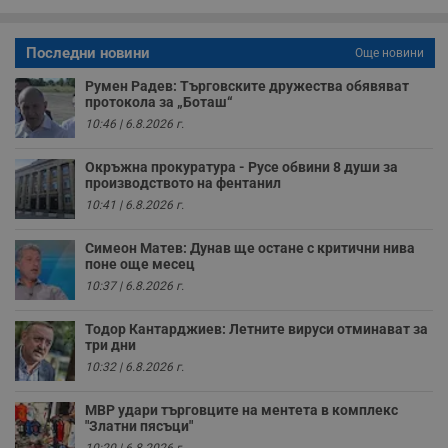
функционалност на уебсайта, като потребителско
влизане и управление на акаунта. Уебсайтът не може да
се използва правилно без строго необходими
Последни новини
Още новини
бисквитки.
Валиден
Румен Радев: Търговските дружества обявяват
Име
Доставчик
/
Домейн
О
до
протокола за „Боташ“
10:46 | 6.8.2026 г.
__RequestVerificationToken
Сесия
Т
Microsoft
п
Corporation
ф
www.dunavmost.com
Окръжна прокуратура - Русе обвини 8 души за
з
производството на фентанил
п
и
10:41 | 6.8.2026 г.
п
A
т
Симеон Матев: Дунав ще остане с критични нива
е
поне още месец
д
н
10:37 | 6.8.2026 г.
п
с
у
Тодор Кантарджиев: Летните вируси отминават за
и
три дни
ф
10:32 | 6.8.2026 г.
н
м
Т
МВР удари търговците на ментета в комплекс
и
п
"Златни пясъци"
у
10:20 | 6.8.2026 г.