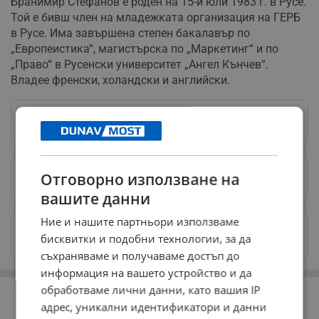
Бранимир Стефанов е роден на 15-и юли 1983 г. в Русе.
Той е бивш член на младежката организация на ГЕРБ
в Русе. Има завършена степен бакалавър по
„Европеистика“, магистърска по „Маркетинг“ и по
„Право“ в Русенски университет „Ангел Кънчев“.
Владее френски, холандски и английски.
Следвай ни в Google News
→
Отговорно използване на
Предпочитани източници
→
вашите данни
Ние и нашите партньори използваме
Изпращайте снимки и информация на
бисквитки и подобни технологии, за да
news@dunavmost.com
съхраняваме и получаваме достъп до
информация на вашето устройство и да
РЕКЛАМА
обработваме лични данни, като вашия IP
адрес, уникални идентификатори и данни