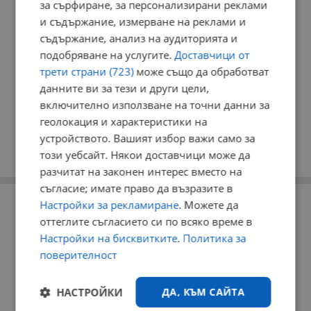
за сърфиране, за персонализирани реклами
и съдържание, измерване на реклами и
съдържание, анализ на аудиторията и
подобряване на услугите.
Доставчици от
трети страни (723)
може също да обработват
данните ви за тези и други цели,
включително използване на точни данни за
геолокация и характеристики на
устройството. Вашият избор важи само за
този уебсайт. Някои доставчици може да
разчитат на законен интерес вместо на
съгласие; имате право да възразите в
РЕКЛАМА
Настройки за рекламиране
. Можете да
оттеглите съгласието си по всяко време в
Настройки на бисквитките
.
Политика за
поверителност
НАСТРОЙКИ
ДА, КЪМ САЙТА