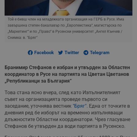
Той е бивш член на младежката организация на ГЕРБ в Русе. Има
завършена степен бакалавър по „Европеистика“, магистърска по
„Маркетинг“ и по „Право“ в Русенски университет „Ангел Кънчев
/
Снимка: в. "Бряг"
Facebook
Twitter
Telegram
Бранимир Стефанов e избран и утвърден за Областен
координатор в Русе на партията на Цветан Цветанов
„Републиканци за България“
Това стана ясно вчера, след като Изпълнителният
съвет на организацията проведе първото си
заседание, уточнява вестник
"Бряг"
. Една от точките в
дневния ред бе изборът на временно изпълняващи
длъжностите Областни координатори. Чрез гласуване
Стефанов бе утвърден да води партията в Русенско.