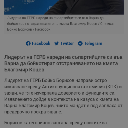
Лидерът на ГЕРБ нареди на съпартийците си във Варна да
бойкотират отстраняването на кмета Благомир Коцев
/ Снимка:
Бойко Борисов / Facebook
Facebook
Twitter
Telegram
Лидерът на ГЕРБ нареди на съпартийците си във
Варна да бойкотират отстраняването на кмета
Благомир Коцев
Лидерът на ГЕРБ Бойко Борисов направи остро
изказване срещу Антикорупционната комисия (КПК) и
заяви, че тя е изчерпала доверието и функциите си.
Изявлението дойде в контекста на казуса с кмета на
Варна Благомир Коцев, чийто мандат е под заплаха от
предсрочно прекратяване.
Борисов категорично застана срещу опитите за