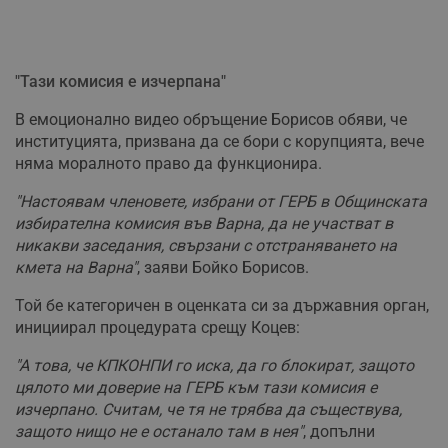
"Тази комисия е изчерпана"
В емоционално видео обръщение Борисов обяви, че
институцията, призвана да се бори с корупцията, вече
няма моралното право да функционира.
"Настоявам членовете, избрани от ГЕРБ в Общинската
избирателна комисия във Варна, да не участват в
никакви заседания, свързани с отстраняването на
кмета на Варна"
, заяви Бойко Борисов.
Той бе категоричен в оценката си за държавния орган,
инициирал процедурата срещу Коцев:
"А това, че КПКОНПИ го иска, да го блокират, защото
цялото ми доверие на ГЕРБ към тази комисия е
изчерпано. Считам, че тя не трябва да съществува,
защото нищо не е останало там в нея"
, допълни