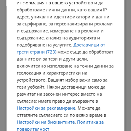
информация на вашето устройство и да
обработваме лични данни, като вашия IP
РЕКЛАМА
адрес, уникални идентификатори и данни
за сърфиране, за персонализирани реклами
и съдържание, измерване на реклами и
съдържание, анализ на аудиторията и
подобряване на услугите.
Доставчици от
трети страни (723)
може също да обработват
данните ви за тези и други цели,
включително използване на точни данни за
геолокация и характеристики на
устройството. Вашият избор важи само за
този уебсайт. Някои доставчици може да
разчитат на законен интерес вместо на
съгласие; имате право да възразите в
Настройки за рекламиране
. Можете да
оттеглите съгласието си по всяко време в
Настройки на бисквитките
.
Политика за
поверителност