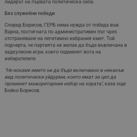
лидерът на първата политическа сила.
Без служебни победи
Според Борисов, ГЕРБ няма нужда от победа във
Варна, постигната по административен път чрез
отстраняване на легитимно избрания кмет. Той
подчерта, че партията не желае да бъде въвличана в
задкулисни игри, които подменят вота на
избирателите.
"Не искаме името ни да бъде включвано в някакъв
вид политически уйдурми, които имат за цел да
променят мажоритарния избор на хората"
, каза още
Бойко Борисов.