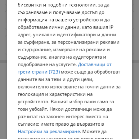
бисквитки и подобни технологии, за да
съхраняваме и получаваме достъп до
информация на вашето устройство и да
Предпочитани източници
→
обработваме лични данни, като вашия IP
адрес, уникални идентификатори и данни
за сърфиране, за персонализирани реклами
Изпращайте снимки и информация на
news@dunavmost.com
и съдържание, измерване на реклами и
съдържание, анализ на аудиторията и
подобряване на услугите.
Доставчици от
РЕКЛАМА
трети страни (723)
може също да обработват
данните ви за тези и други цели,
включително използване на точни данни за
геолокация и характеристики на
устройството. Вашият избор важи само за
този уебсайт. Някои доставчици може да
разчитат на законен интерес вместо на
съгласие; имате право да възразите в
Настройки за рекламиране
. Можете да
оттеглите съгласието си по всяко време в