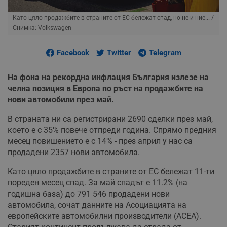
Като цяло продажбите в страните от ЕС бележат спад, но не и ние...
/
Снимка: Volkswagen
Facebook
Twitter
Telegram
На фона на рекордна инфлация България излезе на
челна позиция в Европа по ръст на продажбите на
нови автомобили през май.
В страната ни са регистрирани 2690 сделки през май,
което е с 35% повече отпреди година. Спрямо предния
месец повишението е с 14% - през април у нас са
продадени 2357 нови автомобила.
Като цяло продажбите в страните от ЕС бележат 11-ти
пореден месец спад. За май спадът е 11.2% (на
годишна база) до 791 546 продадени нови
автомобила, сочат данните на Асоциацията на
европейските автомобилни производители (ACEA).