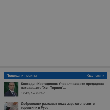
у
и
ф
н
м
Т
и
п
у
з
б
VISITOR_PRIVACY_METADATA
5 месеца
Т
YouTube
4
с
.youtube.com
седмици
с
с
п
и
п
т
в
с
Последни новини
Още новини
з
с
Костадин Костадинов: Управляващите предадоха
п
о
находището "Хан Тервел"...
р
12:43 | 6.8.2026 г.
п
н
п
Доброволци раздават вода заради опасните
к
горещини в Русе
ч