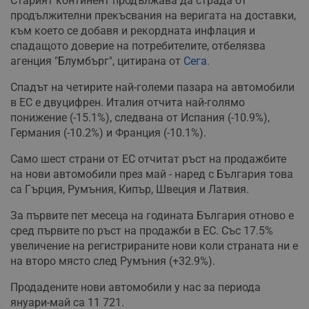
Старият континент продължава да страда от
продължителни прекъсвания на веригата на доставки,
към което се добавя и рекордната инфлация и
спадащото доверие на потребителите, отбелязва
агенция "Блумбърг", цитирана от
Сега.
Спадът на четирите най-големи пазара на автомобили
в ЕС е двуцифрен. Италия отчита най-голямо
понижение (-15.1%), следвана от Испания (‑10.9%),
Германия (-10.2%) и Франция (-10.1%).
Само шест страни от ЕС отчитат ръст на продажбите
на нови автомобили през май - наред с България това
са Гърция, Румъния, Кипър, Швеция и Латвия.
За първите пет месеца на годината България отново е
сред първите по ръст на продажби в ЕС. Със 17.5%
увеличение на регистрираните нови коли страната ни е
на второ място след Румъния (+32.9%).
Продадените нови автомобили у нас за периода
януари-май са 11 721.