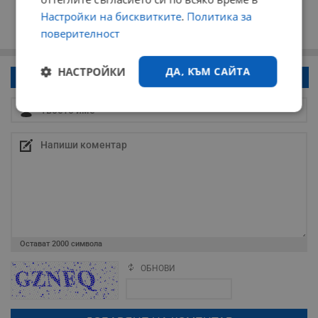
Настройки на бисквитките
.
Политика за
поверителност
НАСТРОЙКИ
ДА, КЪМ САЙТА
Напиши коментар!
Строго
Ефективност
необходимо
Таргетиране
Функционалност
Некласифицирани
Остават
2000
символа
ОБНОВИ
Поради зачестилите злоупотреби в сайта, за да оставите анонимен
коментар или да гласувате изискваме да се идентифицирате с
google акаунт.
Натискайки на бутона "Вход с google" по-долу, коментарът ви ще