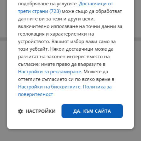
подобряване на услугите.
Доставчици от
трети страни (723)
може също да обработват
данните ви за тези и други цели,
включително използване на точни данни за
геолокация и характеристики на
устройството. Вашият избор важи само за
РЕКЛАМА
този уебсайт. Някои доставчици може да
разчитат на законен интерес вместо на
съгласие; имате право да възразите в
Настройки за рекламиране
. Можете да
оттеглите съгласието си по всяко време в
Настройки на бисквитките
.
Политика за
поверителност
НАСТРОЙКИ
ДА, КЪМ САЙТА
Строго
Ефективност
необходимо