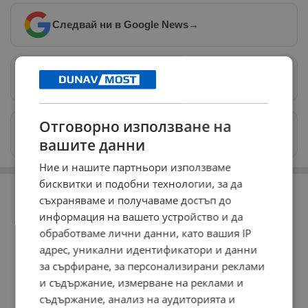
Следвай ни в Google News
→
Предпочитани източници
→
Отговорно използване на
Изпращайте снимки и информация на
news@dunavmost.com
вашите данни
Ние и нашите партньори използваме
РЕКЛАМА
бисквитки и подобни технологии, за да
съхраняваме и получаваме достъп до
информация на вашето устройство и да
обработваме лични данни, като вашия IP
адрес, уникални идентификатори и данни
за сърфиране, за персонализирани реклами
и съдържание, измерване на реклами и
съдържание, анализ на аудиторията и