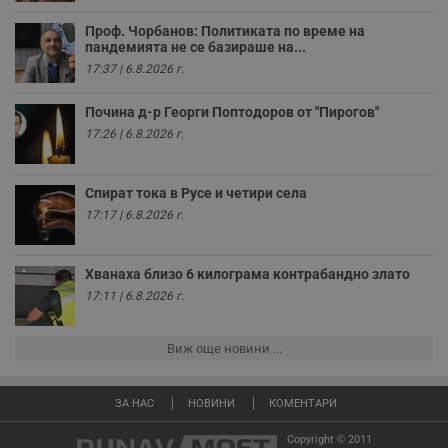
Валиден
Име
Доставчик
/
Домейн
О
Проф. Чорбанов: Политиката по време на
до
пандемията не се базираше на...
__RequestVerificationToken
Сесия
Т
Microsoft
17:37 | 6.8.2026 г.
п
Corporation
ф
www.dunavmost.com
з
Почина д-р Георги Поптодоров от "Пирогов"
п
и
17:26 | 6.8.2026 г.
п
A
т
е
Спират тока в Русе и четири села
д
17:17 | 6.8.2026 г.
н
п
с
у
и
Хванаха близо 6 килограма контрабандно злато
ф
17:11 | 6.8.2026 г.
н
м
Т
и
Виж още новини ...
п
у
з
б
ЗА НАС
НОВИНИ
КОМЕНТАРИ
VISITOR_PRIVACY_METADATA
5 месеца
Т
YouTube
Copyright © 2011
4
с
.youtube.com