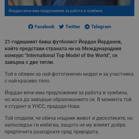
Йордан вече има предложения за работа в чужбина
Facebook
Twitter
Telegram
21-годишният бивш футболист Йордан Йорданов,
който представи страната ни на Международния
конкурс "International Top Model of the World", се
завърна с две титли.
Той е обявен за най-фотогеничен модел и за участника
с най-красиво тяло.
Йордан вече има предложения за работа в чужбина,
но иска да завърши образованието си. В момента той
е студент в УНСС, предаде Нова.
Той сподели, че обича нощния живот и дискотеките, но
напоследък ги избягва, защото не му влияят добре,
предпочита разходките сред природата.