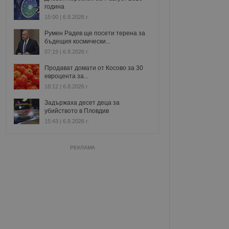
година
15:00 | 6.8.2026 г.
Румен Радев ще посети терена за
бъдещия космически...
07:19 | 6.8.2026 г.
Продават домати от Косово за 30
евроцента за...
18:12 | 6.8.2026 г.
Задържаха десет деца за
убийството в Пловдив
15:43 | 6.8.2026 г.
РЕКЛАМА