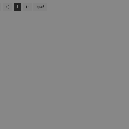
⟨⟨
1
⟩⟩
Край