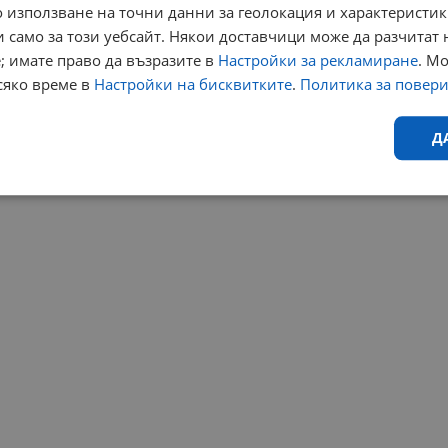
 използване на точни данни за геолокация и характеристик
 само за този уебсайт. Някои доставчици може да разчитат 
; имате право да възразите в
Настройки за рекламиране
. М
сяко време в
Настройки на бисквитките
.
Политика за повер
Д
Ефективност
Таргетиране
Функционалност
Н
еобходимо
Ефективност
Таргетиране
Функционалност
Неклас
исквитки позволяват основната функционалност на уебсайта, като потребителско
не може да се използва правилно без строго необходими бисквитки.
Валиден
Доставчик
/
Домейн
Описание