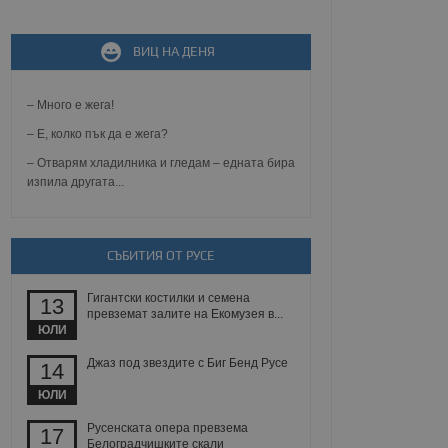
не, зададена от уеб
 ASP.NET MVC
ВИЦ НА ДЕНЯ
спре неразрешеното
т, известно като
тове. Той не съдържа
– Много е жега!
щожава при затваряне
– Е, колко пък да е жега?
ение на съгласието на
ст за тяхното
– Отварям хладилника и гледам – едната бира
а данни за съгласието
изпила другата...
ични политики и
антира, че техните
 сесии.
аничаване между хората
СЪБИТИЯ ОТ РУСЕ
а, за да се правят
хния уебсайт.
Гигантски костилки и семена
13
превземат залите на Екомузея в...
сигнализира на
ЮЛИ
 на бисквитките,
а съответствие и
ндарти и
Джаз под звездите с Биг Бенд Русе
14
ЮЛИ
ck и предоставя
требител използва
Русенската опера превзема
17
йният потребител може
Белоградчишките скали
 уебсайт.