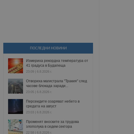
ПОСЛЕДНИ НОВИНИ
Измериха рекордна температура от
41 градуса в Будапеща
23:09 | 6.8.2026 г.
Отвориха магистрала "Тракия" след
часове блокада заради...
23:05 | 6.8.2026 г.
Персеидите озаряват небето в
средата на август
23:03 | 6.8.2026 г.
Променят вноските за трудова
злополука в седем сектора
22:58 | 6.8.2026 г.