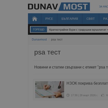
ЗА НАС
РУСЕ
БЪЛГАРИЯ
СВЯТ
РА
ГОРЕЩО
Краткотрайни бури с градушки връхлитат 
Dunavmost
/
psa тест
psa тест
Новини и статии свързани с етикет "psa т
НЗОК покрива безплат
17:39 | 28 март 2026 г.
Х