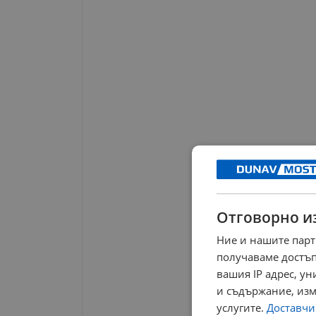
Отговорно и
Ние и нашите парт
получаваме достъп
вашия IP адрес, у
и съдържание, изм
услугите.
Доставчиц