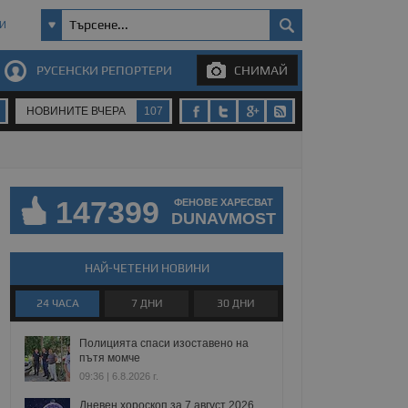
И
РУСЕНСКИ РЕПОРТЕРИ
СНИМАЙ
НОВИНИТЕ ВЧЕРА
107
147399
ФЕНОВЕ ХАРЕСВАТ
DUNAVMOST
НАЙ-ЧЕТЕНИ НОВИНИ
24 ЧАСА
7 ДНИ
30 ДНИ
Полицията спаси изоставено на
пътя момче
09:36 | 6.8.2026 г.
Дневен хороскоп за 7 август 2026