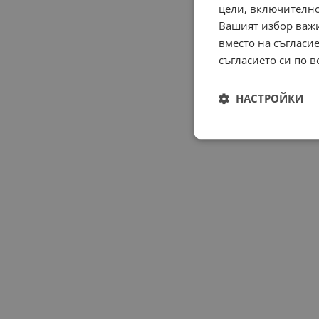
цели, включително
Вашият избор важи
вместо на съгласие
съгласието си по в
НАСТРОЙКИ
Строго
необходимо
Строго н
Строго необходимите б
на акаунта. Уебсайтът 
Име