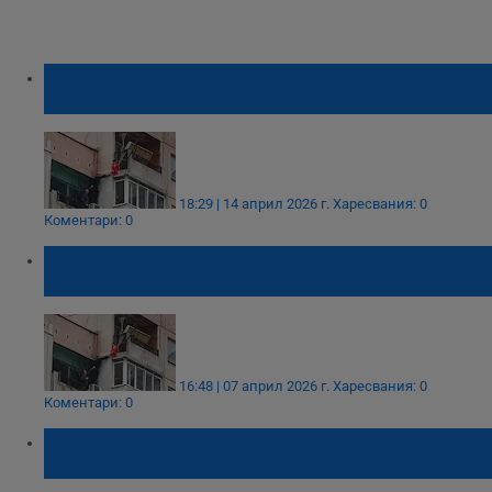
Приемно семейство събра децата от
осмия етаж в Ямбол
18:29 | 14 април 2026 г.
Харесвания: 0
Коментари: 0
Децата от осмия етаж в Ямбол отиват в
ново семейство
16:48 | 07 април 2026 г.
Харесвания: 0
Коментари: 0
Събират увисналото от осмия етаж в
Ямбол момче и сестра му