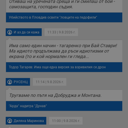
Отиваш на уречената среща и ги смилаш от бой -
самозащита, господин съдия.
Убийството в Пловдив освети "ловците на педофили"
И аз да си кажа
11:33 | 9.8.2026 г.
Има само един начин - тагаренко при Бай Ставри!
Ма идиото продължава да ръси идиотизми от
екрана (то и кой нормален ги гледа...
Тодор Тагарев: Има още една версия за взривилия се дрон
РУСЕНЦ
11:14 | 9.8.2026 г.
Тругваме по пътя на Добруджа и Монтана.
"Арда" надигра "Дунав"
Диляна Маринова
11:00 | 9.8.2026 г.