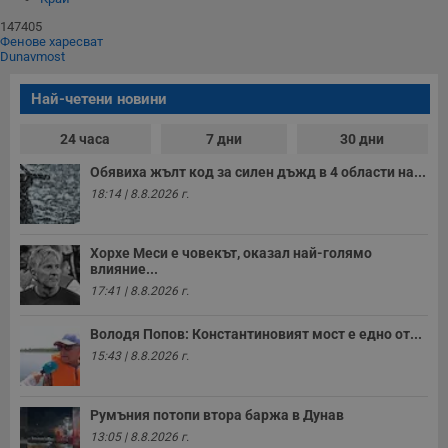
п
A
147405
т
Фенове харесват
е
Dunavmost
д
н
п
Най-четени новини
с
у
и
24 часа
7 дни
30 дни
ф
н
м
Обявиха жълт код за силен дъжд в 4 области на...
Т
18:14 | 8.8.2026 г.
и
п
у
з
Хорхе Меси е човекът, оказал най-голямо
б
влияние...
VISITOR_PRIVACY_METADATA
5 месеца
Т
YouTube
17:41 | 8.8.2026 г.
4
с
.youtube.com
седмици
с
с
Володя Попов: Константиновият мост е едно от...
п
и
15:43 | 8.8.2026 г.
п
т
в
с
Румъния потопи втора баржа в Дунав
з
с
13:05 | 8.8.2026 г.