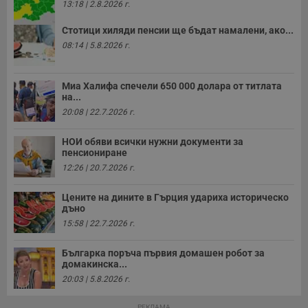
с
13:18 | 2.8.2026 г.
о
с
Стотици хиляди пенсии ще бъдат намалени, ако...
а
р
08:14 | 5.8.2026 г.
у
з
з
п
Миа Халифа спечели 650 000 долара от титлата
на...
ASP.NET_SessionId
Сесия
Т
Microsoft
с
Corporation
20:08 | 22.7.2026 г.
D
www.dunavmost.com
п
и
НОИ обяви всички нужни документи за
т
пенсиониране
к
п
12:26 | 20.7.2026 г.
и
у
р
Цените на дините в Гърция удариха историческо
к
дъно
п
15:58 | 22.7.2026 г.
д
д
п
Българка поръча първия домашен робот за
у
домакинска...
20:03 | 5.8.2026 г.
РЕКЛАМА