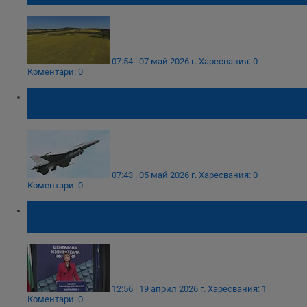
07:54 | 07 май 2026 г.
Харесвания: 0
Коментари: 0
Бойната авиация започва полети над
София
07:43 | 05 май 2026 г.
Харесвания: 0
Коментари: 0
ЦИК: Около 12% е избирателната
активност за страната
12:56 | 19 април 2026 г.
Харесвания: 1
Коментари: 0