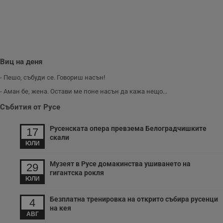
Виц на деня
- Пешо, събуди се. Говориш насън!
- Аман бе, жена. Остави ме поне насън да кажа нещо...
Събития от Русе
Русенската опера превзема Белоградчишките
17
скали
ЮЛИ
Музеят в Русе домакинства ушиването на
29
гигантска рокля
ЮЛИ
Безплатна тренировка на открито събира русенци
4
на кея
АВГ