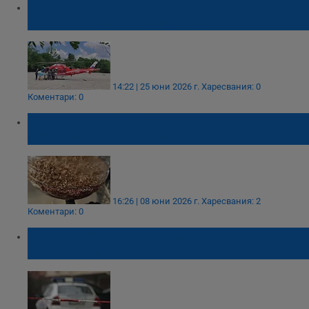
Въздушна линейка транспортира жената,
ранена на магистрала "Тракия"
14:22 | 25 юни 2026 г.
Харесвания: 0
Коментари: 0
ГДБОП разби лаборатория за
метамфетамин в Ямбол
16:26 | 08 юни 2026 г.
Харесвания: 2
Коментари: 0
Задържаха мъж за убийството на жена
край Петолъчката