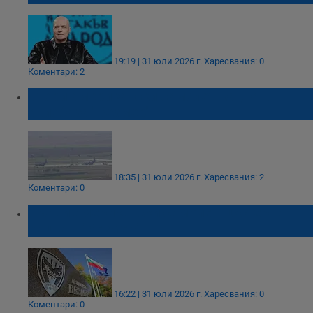
19:19 | 31 юли 2026 г.
Харесвания: 0
Коментари: 2
Втори американски самолет кацна в
авиобаза "Безмер"
18:35 | 31 юли 2026 г.
Харесвания: 2
Коментари: 0
Първи американски самолет-цистерна
кацна в "Безмер"
16:22 | 31 юли 2026 г.
Харесвания: 0
Коментари: 0