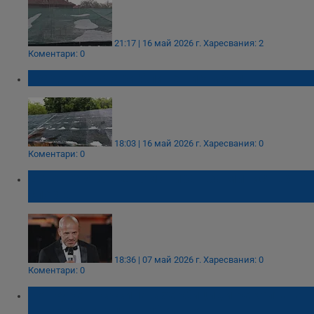
21:17 | 16 май 2026 г.
Харесвания: 2
Коментари: 0
Градушка удари Сливен и Ямбол
18:03 | 16 май 2026 г.
Харесвания: 0
Коментари: 0
Енчо Керязов е номиниран за министър на
спорта
18:36 | 07 май 2026 г.
Харесвания: 0
Коментари: 0
Конкурент съсипа с хербициди реколтата
на земеделец в Ямболско