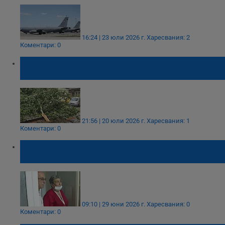
16:24 | 23 юли 2026 г.
Харесвания: 2
Коментари: 0
Силната буря остави без ток села в
Ямболско
21:56 | 20 юли 2026 г.
Харесвания: 1
Коментари: 0
Носят на ръце пациенти в ямболската
болница
09:10 | 29 юни 2026 г.
Харесвания: 0
Коментари: 0