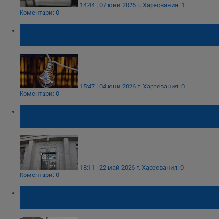
14:44 | 07 юни 2026 г.
Харесвания: 1
Коментари: 0
Токов удар прати 14-годишно момче в
реанимация
15:47 | 04 юни 2026 г.
Харесвания: 0
Коментари: 0
Пет институции търсят източника на остра
миризма на фекалии в Ямбол
18:11 | 22 май 2026 г.
Харесвания: 0
Коментари: 0
Над 90 ракети са изстреляни срещу
градоносния облак над Сливен