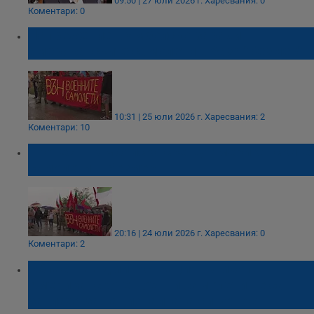
09:50 | 27 юли 2026 г.
Харесвания: 0
Коментари: 0
Напрежение в Ямболско заради
американските самолети в база "Безмер"
10:31 | 25 юли 2026 г.
Харесвания: 2
Коментари: 10
Протест в Ямболско срещу американските
самолети в Безмер
20:16 | 24 юли 2026 г.
Харесвания: 0
Коментари: 2
Областна администрация - Ямбол:
Американските военни самолети не са
заплаха за националната сигурност