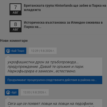
Британската група Hinterlands ще забие в Парка на
7
младежта
АВГ
Историческа възстановка за Илинден оживява в
8
Парка на...
АВГ
Нови коментари
бай Тошо
12:29 | 9.8.2026 г.
укрофашистки дрон за тръбопровода...
предупреждение. Давай те оръжия и пари.
Наркофьорера е замесен , естествено.
Продължават процесуално-следствените действия в района на...
dgd
12:03 | 9.8.2026 г.
Сега ще се появят ловци на ловци на педофили.