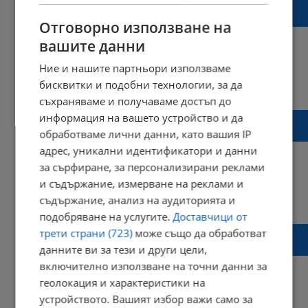
Наградиха полицаите, спасили увиснало от
осмия етаж момченце
Отговорно използване на
вашите данни
Ние и нашите партньори използваме
бисквитки и подобни технологии, за да
19:02 | 02 април 2026 г.
Харесвания: 2
Коментари: 0
съхраняваме и получаваме достъп до
Родителите на висящото от осмия етаж
информация на вашето устройство и да
дете искат да си го вземат
обработваме лични данни, като вашия IP
адрес, уникални идентификатори и данни
за сърфиране, за персонализирани реклами
и съдържание, измерване на реклами и
16:08 | 02 април 2026 г.
Харесвания: 0
съдържание, анализ на аудиторията и
Коментари: 0
подобряване на услугите.
Доставчици от
Полицай примамил с шоколад висящото
трети страни (723)
може също да обработват
от балкона дете
данните ви за тези и други цели,
включително използване на точни данни за
геолокация и характеристики на
устройството. Вашият избор важи само за