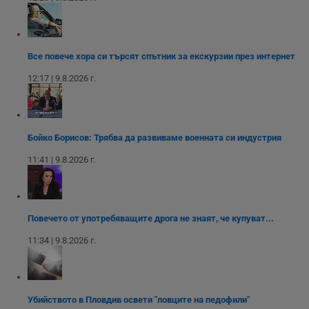
медии в сайта.
анализи от
или старата
оператора на
версия на
сайта.
интерфейса на
Youtube.
_sharedID_cst
.dunavmost.com
11
Тази бисквитка се
месеца 4
използва за
Все повече хора си търсят спътник за екскурзии през интернет
седмици
проследяване на
потребителски
12:17 | 9.8.2026 г.
взаимодействия и
ангажираност на
уебсайта за
подобряване на
обслужването и
потребителския
Бойко Борисов: Трябва да развиваме военната си индустрия
опит.
Gtest
1
Тази бисквитка се
11:41 | 9.8.2026 г.
Gemius
седмица
използва за A/B
.hit.gemius.pl
тестване на
уебсайта чрез
събиране на
данни за
поведението и
Повечето от употребяващите дрога не знаят, че купуват...
взаимодействието
на посетителите.
11:34 | 9.8.2026 г.
Той помага за
подобряване на
потребителския
опит, като
разбира как
потребителите се
Убийството в Пловдив освети "ловците на педофили"
ангажират с