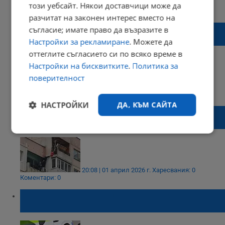
08:58 | 02 април 2026 г.
Харесвания: 2
този уебсайт. Някои доставчици може да
Коментари: 0
разчитат на законен интерес вместо на
Задържаха родителите на увисналото от
съгласие; имате право да възразите в
осмия етаж дете
Настройки за рекламиране
. Можете да
оттеглите съгласието си по всяко време в
Настройки на бисквитките
.
Политика за
поверителност
22:52 | 01 април 2026 г.
Харесвания: 0
Коментари: 0
НАСТРОЙКИ
ДА, КЪМ САЙТА
Откриха изоставено бебе след драмата на
осмия етаж в Ямбол
Строго
Ефективност
необходимо
20:08 | 01 април 2026 г.
Харесвания: 0
Коментари: 0
Таргетиране
Функционалност
3-годишно дете увисна от осмия етаж в
Ямбол
Некласифицирани