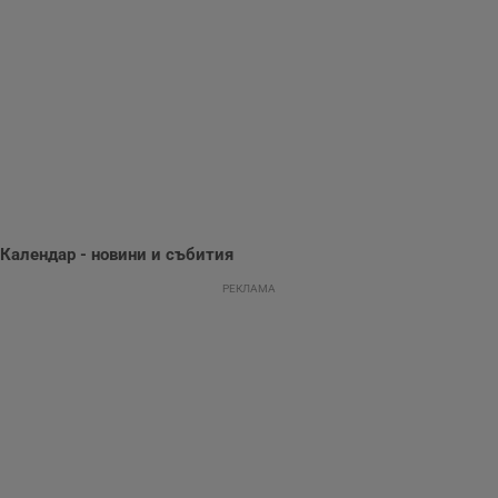
потребителското
поведение и
предпочитания.
Тази информация
се използва, за да
се оптимизира
представянето на
уебсайта и да
направят
рекламните
съобщения по-
важни за
потребителя.
Календар - новини и събития
РЕКЛАМА