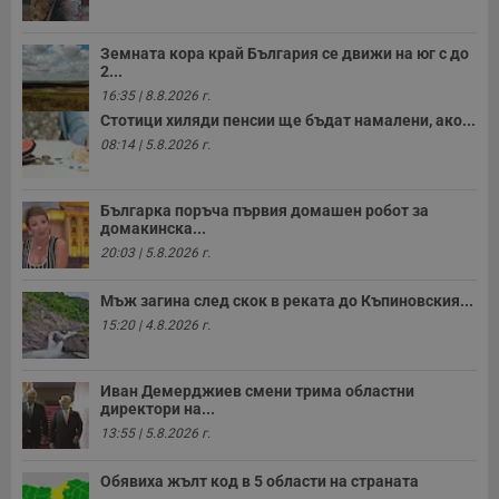
п
о
р
п
Земната кора край България се движи на юг с до
н
2...
п
к
16:35 | 8.8.2026 г.
ч
Стотици хиляди пенсии ще бъдат намалени, ако...
п
с
08:14 | 5.8.2026 г.
б
__cf_bm
29
Т
Cloudflare Inc.
минути
с
.twitter.com
Българка поръча първия домашен робот за
59
р
домакинска...
секунди
м
б
20:03 | 5.8.2026 г.
о
у
п
Мъж загина след скок в реката до Къпиновския...
о
15:20 | 4.8.2026 г.
и
т
receive-cookie-deprecation
.hit.gemius.pl
1 година
Т
Иван Демерджиев смени трима областни
с
директори на...
с
н
13:55 | 5.8.2026 г.
н
п
б
Обявиха жълт код в 5 области на страната
п