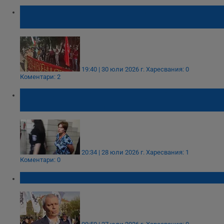
Протест в Ямбол срещу американските
самолети в Безмер
19:40 | 30 юли 2026 г.
Харесвания: 0
Коментари: 2
Оставиха в ареста жената, опитала да
обере аптека в Ямбол
20:34 | 28 юли 2026 г.
Харесвания: 1
Коментари: 0
Разбиха клуба на „Възраждане" в Ямбол