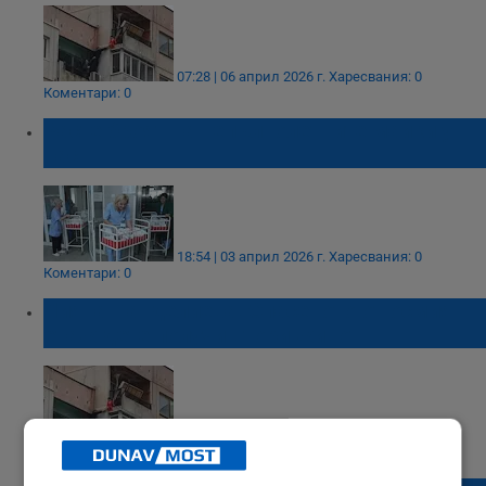
07:28 | 06 април 2026 г.
Харесвания: 0
Коментари: 0
Расте броят на непълнолетните майки у
нас
18:54 | 03 април 2026 г.
Харесвания: 0
Коментари: 0
Лияна Панделиева: Спасеното от осмия
етаж дете получи втори живот
22:24 | 02 април 2026 г.
Харесвания: 1
Коментари: 0