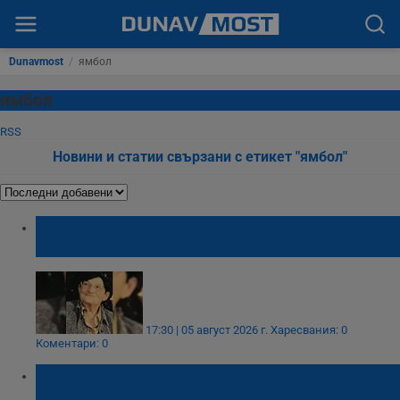
Dunavmost
/
ямбол
ямбол
RSS
Новини и статии свързани с етикет "ямбол"
Откриха тялото на издирваната възрастна
жена от Ямбол
17:30 | 05 август 2026 г.
Харесвания: 0
Коментари: 0
Слави Трифонов: Румен Радев гледа само
личния си интерес