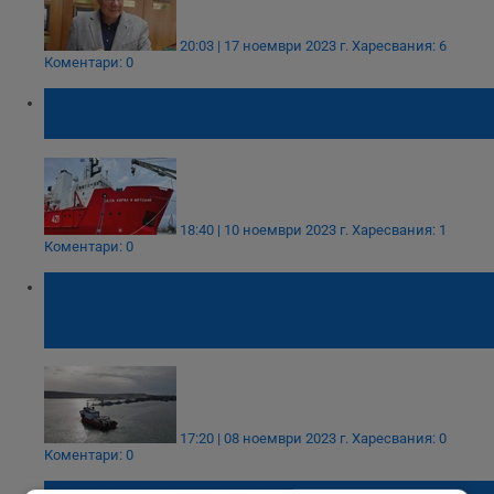
20:03 | 17 ноември 2023 г.
Харесвания: 6
Коментари: 0
32-рата българска експедиция отплава за
Антарктида
18:40 | 10 ноември 2023 г.
Харесвания: 1
Коментари: 0
Първият български военен
научноизследователски кораб се отправи
към Антарктида
17:20 | 08 ноември 2023 г.
Харесвания: 0
Коментари: 0
Христо Пимпирев: Да попадне метеорит в