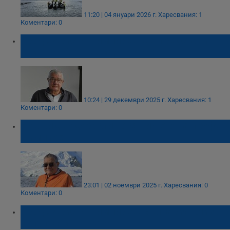
11:20 | 04 януари 2026 г.
Харесвания: 1
Коментари: 0
Проф. Христо Пимпирев ще представи
книга за Антарктида в Русе
10:24 | 29 декември 2025 г.
Харесвания: 1
Коментари: 0
Нов вид водорасли носят името на проф.
Пимпирев
23:01 | 02 ноември 2025 г.
Харесвания: 0
Коментари: 0
Проф. Христо Пимпирев: България влиза в
полупустинна зона