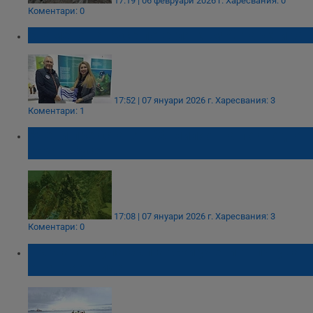
17:19 | 06 февруари 2026 г.
Харесвания: 0
Коментари: 0
Знамето на Русе потегля към Антарктида
17:52 | 07 януари 2026 г.
Харесвания: 3
Коментари: 1
Учени представят 20-милионна подводна
гора в Русе
17:08 | 07 януари 2026 г.
Харесвания: 3
Коментари: 0
Първата група български учени отпътува
от Антарктида