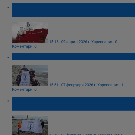
Полярният ни кораб акостира във Варна
след 150 дни плаване
15:16 | 09 април 2026 г.
Харесвания: 0
Коментари: 0
Знамето на Русе се развя на Антарктида
15:51 | 07 февруари 2026 г.
Харесвания: 1
Коментари: 0
Знамето на Община Русе стигна до
Антарктида