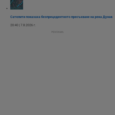
опит, като
разбира как
потребителите се
ангажират с
Сателити показаха безпрецедентното пресъхване на река Дунав
различни
елементи на
уебсайта по
20:40 | 7.8.2026 г.
време на етапите
на тестване.
РЕКЛАМА
Gdyn
1 година
Тази бисквитка се
Gemius
използва за
.hit.gemius.pl
събиране на
анонимни
статистически
данни, свързани с
посещенията в
уебсайта на
потребителя, като
броя на
посещенията,
средното време,
прекарано на
уебсайта и какви
страници са били
заредени. Целта е
да се подобри
съдържанието на
сайта и
потребителския
опит.