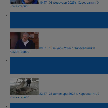
19:47 | 03 февруари 2025 г.
Харесвания: 0
Коментари: 0
Христо Пимпирев: На Антарктида има
бактерии, резистентни на човешките
антибиотици
09:51 | 18 януари 2025 г.
Харесвания: 0
Коментари: 0
Христо Пимпирев: Празнуваме Нова
година по няколко пъти на Ледения
континент
22:27 | 26 декември 2024 г.
Харесвания: 0
Коментари: 0
Българската антарктическа база отвори