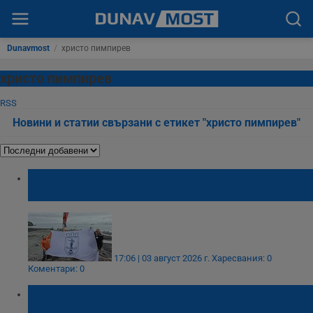
Dunavmost
/
христо пимпирев
христо пимпирев
RSS
Новини и статии свързани с етикет "христо пимпирев"
Русенски знамена със специални печати
се завърнаха от Антарктида
17:06 | 03 август 2026 г.
Харесвания: 0
Коментари: 0
Христо Пимпирев: Показваме 90 кадъра
от Антарктида