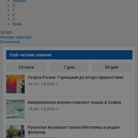
Начало
ф
www.dunavmost.com
⟨⟨
з
п
1
и
2
п
⟩⟩
A
Край
т
е
147401
д
Фенове харесват
н
Dunavmost
п
с
у
Най-четени новини
и
ф
н
24 часа
7 дни
30 дни
м
Т
Георги Рачев: Горещини до второ пришествие
и
п
10:15 | 7.8.2026 г.
у
з
б
Американски военен самолет кацна в София
VISITOR_PRIVACY_METADATA
5 месеца
Т
YouTube
15:09 | 7.8.2026 г.
4
с
.youtube.com
седмици
с
с
п
и
Русенски музикант смеси Металика и роден
п
фолклор
т