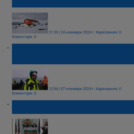
врати за новия полярен сезон
21:39 | 24 ноември 2024 г.
Харесвания: 0
Коментари: 0
За първи път на Българската
антарктическа база ще се разработва
астрономичен проект
12:34 | 07 ноември 2024 г.
Харесвания: 0
Коментари: 0
Румен Радев получи екип, с който да се
включи в експедицията до Антарктида