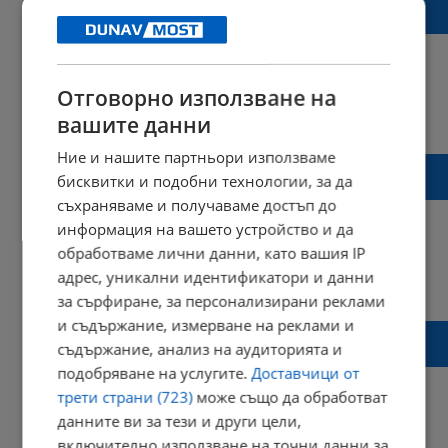
България е сравнително рядко явление
Отговорно използване на
15:57 | 12 юли 2023 г.
Харесвания: 0
вашите данни
Коментари: 0
Ние и нашите партньори използваме
Корабът „Св. св. Кирил и Методий” се
бисквитки и подобни технологии, за да
отправи към Дарданелите
съхраняваме и получаваме достъп до
информация на вашето устройство и да
обработваме лични данни, като вашия IP
адрес, уникални идентификатори и данни
15:34 | 29 декември 2022 г.
Харесвания: 2
Коментари: 0
за сърфиране, за персонализирани реклами
и съдържание, измерване на реклами и
Ралица Събева: Аз първа открих златото
съдържание, анализ на аудиторията и
на Антарктида
подобряване на услугите.
Доставчици от
трети страни (723)
може също да обработват
данните ви за тези и други цели,
включително използване на точни данни за