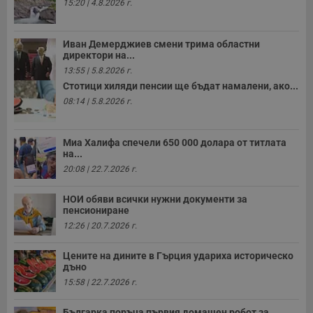
15:20 | 4.8.2026 г.
н
п
б
п
Иван Демерджиев смени трима областни
с
о
директори на...
с
13:55 | 5.8.2026 г.
а
р
Стотици хиляди пенсии ще бъдат намалени, ако...
у
08:14 | 5.8.2026 г.
з
з
п
Миа Халифа спечели 650 000 долара от титлата
ASP.NET_SessionId
Сесия
Т
Microsoft
с
на...
Corporation
D
www.dunavmost.com
20:08 | 22.7.2026 г.
п
и
т
НОИ обяви всички нужни документи за
к
пенсиониране
п
и
12:26 | 20.7.2026 г.
у
р
к
Цените на дините в Гърция удариха историческо
п
дъно
д
д
15:58 | 22.7.2026 г.
п
у
Българка поръча първия домашен робот за