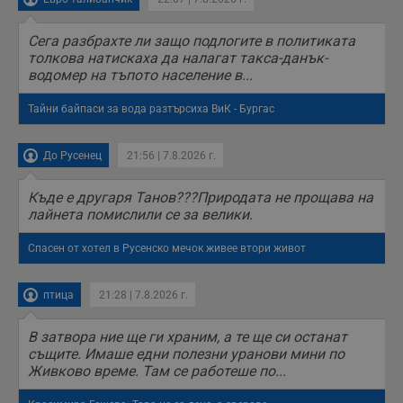
Сега разбрахте ли защо подлогите в политиката
толкова натискаха да налагат такса-данък-
водомер на тъпото население в...
Тайни байпаси за вода разтърсиха ВиК - Бургас
До Русенец
21:56 | 7.8.2026 г.
Къде е другаря Танов???Природата не прощава на
лайнета помислили се за велики.
Спасен от хотел в Русенско мечок живее втори живот
птица
21:28 | 7.8.2026 г.
В затвора ние ще ги храним, а те ще си останат
същите. Имаше едни полезни уранови мини по
Живково време. Там се работеше по...