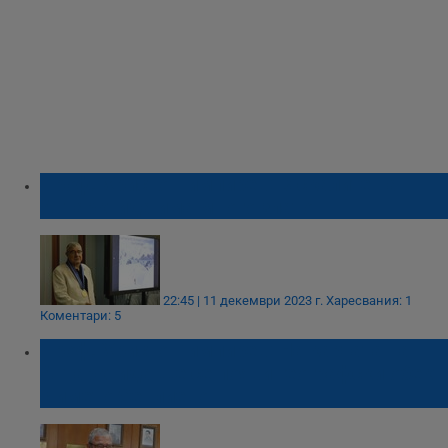
Проф. Христо Пимпирев: В скалите на
Антарктида има много злато
22:45 | 11 декември 2023 г.
Харесвания: 1
Коментари: 5
Проф. Христо Пимпирев: На картата на
Антарктида ще се появи географски обект
с името Севлиево