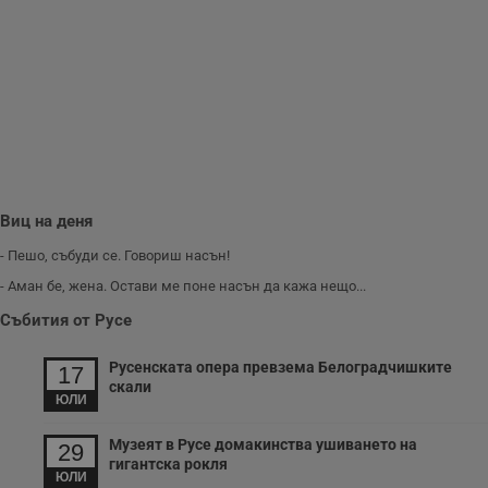
Виц на деня
- Пешо, събуди се. Говориш насън!
- Аман бе, жена. Остави ме поне насън да кажа нещо...
Събития от Русе
Русенската опера превзема Белоградчишките
17
скали
ЮЛИ
Музеят в Русе домакинства ушиването на
29
гигантска рокля
ЮЛИ