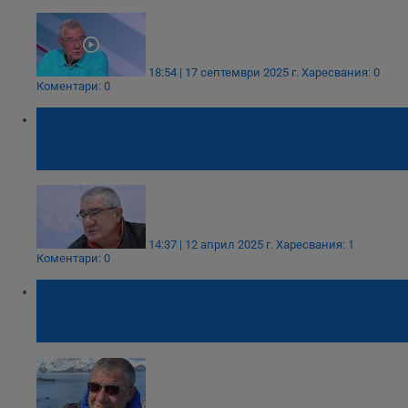
18:54 | 17 септември 2025 г.
Харесвания: 0
Коментари: 0
Български учени ще участват в
конференция по проблемите на Световния
океан
14:37 | 12 април 2025 г.
Харесвания: 1
Коментари: 0
Христо Пимпирев: Инцидентът в
Антарктида можеше да завърши много
фатално