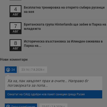
Безплатна тренировка на открито събира русенци
4
на кея
АВГ
Британската група Hinterlands ще забие в Парка на
7
младежта
АВГ
Историческа възстановка за Илинден оживява в
8
Парка на...
АВГ
Нови коментари
24
23:16 | 7.8.2026 г.
Ха ха, пак хвърлят прах в очите... Направо бг
поговорката за попа...
Сенатът на САЩ одобри нов пакет санкции срещу Русия
Евро-талибанчик
22:07 | 7.8.2026 г.