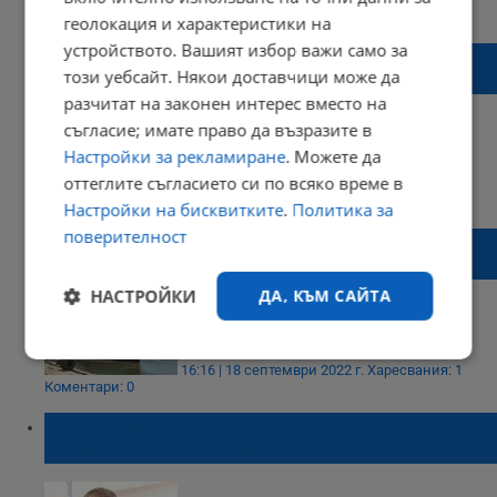
15:01 | 28 ноември 2022 г.
Харесвания: 1
Коментари: 0
геолокация и характеристики на
устройството. Вашият избор важи само за
Български военен кораб ще отплава за
този уебсайт. Някои доставчици може да
Антарктида
разчитат на законен интерес вместо на
съгласие; имате право да възразите в
Настройки за рекламиране
. Можете да
оттеглите съгласието си по всяко време в
15:28 | 11 ноември 2022 г.
Харесвания: 0
Коментари: 0
Настройки на бисквитките
.
Политика за
поверителност
Ремонтираха българския кораб за
Антарктида
НАСТРОЙКИ
ДА, КЪМ САЙТА
Строго
Ефективност
16:16 | 18 септември 2022 г.
Харесвания: 1
необходимо
Коментари: 0
Проф. Пимпирев: С „харвардско дуо” ще
дойде и краят на прехода
Таргетиране
Функционалност