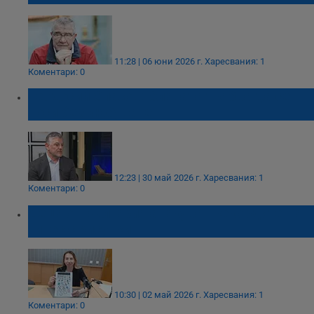
11:28 | 06 юни 2026 г.
Харесвания: 1
Коментари: 0
Теодосий Спасов: Славата трябва да се
носи без любуване
12:23 | 30 май 2026 г.
Харесвания: 1
Коментари: 0
Деца от България атакуват рекордите на
Гинес с рисунки
10:30 | 02 май 2026 г.
Харесвания: 1
Коментари: 0