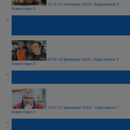
15:16 | 21 октомври 2024 г.
Харесвания: 0
Коментари: 0
Проф. Христо Пимпирев: Мисията е изцяло
изпълнена. Доказахме, че сме морска
нация!
22:49 | 09 февруари 2024 г.
Харесвания: 0
Коментари: 0
Националната антарктическа експедиция
се отправя към Ушуая
16:57 | 27 декември 2023 г.
Харесвания: 1
Коментари: 0
32-ата национална антарктическа
експедиция се отправя към Ушуая