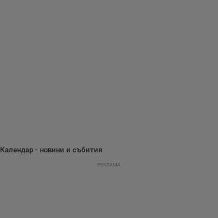
Gdynp
1 година
Тази бисквитка се
Gemius
използва с цел
.hit.gemius.pl
събиране на
информация за
потребителското
поведение и
предпочитания.
Тази информация
се използва, за да
се оптимизира
представянето на
уебсайта и да
направят
рекламните
съобщения по-
важни за
потребителя.
Календар - новини и събития
РЕКЛАМА