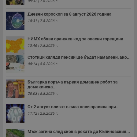
09:32 | 7.8.2026 г.
в
с
з
Дневен хороскоп за 8 август 2026 година
с
п
15:31 | 7.8.2026 г.
о
р
п
н
НИМХ обяви оранжев код за опасни горещини
п
к
13:46 | 7.8.2026 г.
ч
п
Стотици хиляди пенсии ще бъдат намалени, ако...
с
б
08:14 | 5.8.2026 г.
__cf_bm
29
Т
Cloudflare Inc.
минути
с
.twitter.com
59
р
Българка поръча първия домашен робот за
секунди
м
домакинска...
б
о
20:03 | 5.8.2026 г.
у
п
о
От 2 август влизат в сила нови правила при...
и
т
11:12 | 2.8.2026 г.
receive-cookie-deprecation
.hit.gemius.pl
1 година
Т
с
с
Мъж загина след скок в реката до Къпиновския...
н