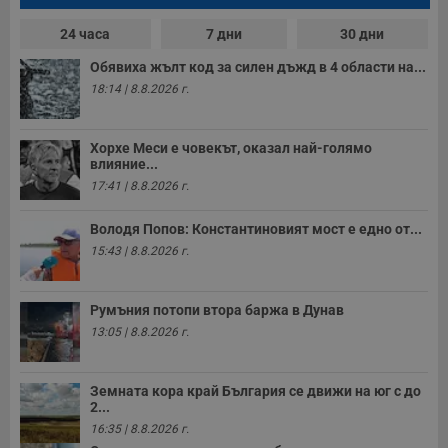
н
п
с
24 часа
7 дни
30 дни
у
и
Обявиха жълт код за силен дъжд в 4 области на...
ф
н
18:14 | 8.8.2026 г.
м
Т
и
п
Хорхе Меси е човекът, оказал най-голямо
у
влияние...
з
17:41 | 8.8.2026 г.
б
VISITOR_PRIVACY_METADATA
5 месеца
Т
YouTube
Володя Попов: Константиновият мост е едно от...
4
с
.youtube.com
седмици
с
15:43 | 8.8.2026 г.
с
п
и
п
Румъния потопи втора баржа в Дунав
т
в
13:05 | 8.8.2026 г.
с
з
с
п
Земната кора край България се движи на юг с до
о
2...
р
п
16:35 | 8.8.2026 г.
н