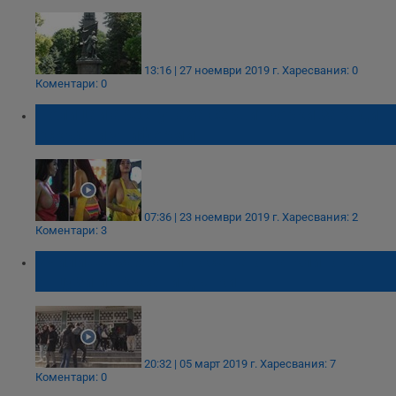
13:16 | 27 ноември 2019 г.
Харесвания: 0
Коментари: 0
Полицаи арестуваха сервитьорки заради
оскъдни униформи
07:36 | 23 ноември 2019 г.
Харесвания: 2
Коментари: 3
Училище забрани носенето на клинове,
анцузи и скъсани дънки
20:32 | 05 март 2019 г.
Харесвания: 7
Коментари: 0