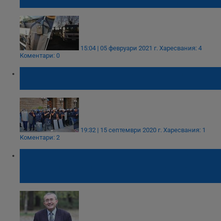
автомобили, ще имат и лични камери
15:04 | 05 февруари 2021 г.
Харесвания: 4
Коментари: 0
МВР започва проверка за униформеното
облекло на полицаите
19:32 | 15 септември 2020 г.
Харесвания: 1
Коментари: 2
Николай Слатински: Хора в полицейски
униформи размахват пръст и се заканват
на обществото