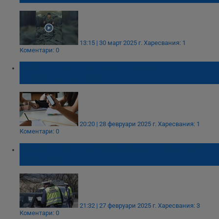
13:15 | 30 март 2025 г.
Харесвания: 1
Коментари: 0
84% от българите искат забрана на
телефони в училище
20:20 | 28 февруари 2025 г.
Харесвания: 1
Коментари: 0
Обличат пътните полицаи с жълти якета
през зимата
21:32 | 27 февруари 2025 г.
Харесвания: 3
Коментари: 0