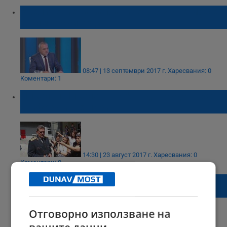
Увеличение на заплатите в МВР не може
да има тази година
08:47 | 13 септември 2017 г.
Харесвания: 0
Коментари: 1
Николай Николов: Трябва да раздаваме
униформи, не пари!
14:30 | 23 август 2017 г.
Харесвания: 0
Коментари: 0
Показват на кея оръжия от времето на
Освобождението
Отговорно използване на