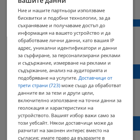
вашите данни
07:17 | 19 август 2017 г.
Харесвания: 1
Ние и нашите партньори използваме
Коментари: 0
бисквитки и подобни технологии, за да
Новите униформи тръгнаха към полицаите
съхраняваме и получаваме достъп до
информация на вашето устройство и да
обработваме лични данни, като вашия IP
адрес, уникални идентификатори и данни
19:24 | 29 юли 2017 г.
Харесвания: 1
за сърфиране, за персонализирани реклами
Коментари: 1
и съдържание, измерване на реклами и
Купуват летни униформи на
съдържание, анализ на аудиторията и
надзирателите, ама на есен
подобряване на услугите.
Доставчици от
трети страни (723)
може също да обработват
данните ви за тези и други цели,
включително използване на точни данни за
11:25 | 19 юли 2017 г.
Харесвания: 0
геолокация и характеристики на
Коментари: 0
устройството. Вашият избор важи само за
Пламен Нунев: Всички искаме да
този уебсайт. Някои доставчици може да
виждаме полицаи в добър външен вид
разчитат на законен интерес вместо на
съгласие; имате право да възразите в