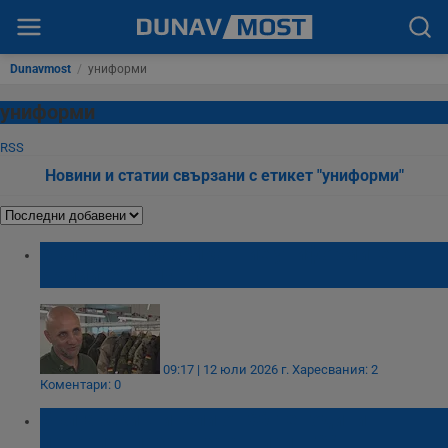
Dunavmost
/
униформи
униформи
RSS
Новини и статии свързани с етикет "униформи"
Българска фабрика шие униформите на
армиите от НАТО
09:17 | 12 юли 2026 г.
Харесвания: 2
Коментари: 0
Български шинели от 60-те години
покориха пазара за антики в САЩ