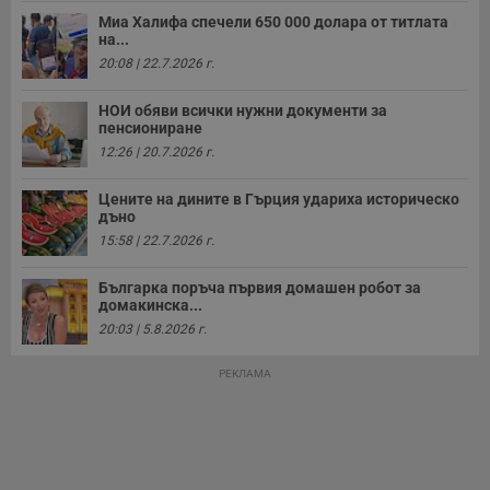
у
Миа Халифа спечели 650 000 долара от титлата
з
на...
з
п
20:08 | 22.7.2026 г.
ASP.NET_SessionId
Сесия
Т
Microsoft
с
Corporation
НОИ обяви всички нужни документи за
D
www.dunavmost.com
пенсиониране
п
и
12:26 | 20.7.2026 г.
т
к
п
Цените на дините в Гърция удариха историческо
и
дъно
у
р
15:58 | 22.7.2026 г.
к
п
д
Българка поръча първия домашен робот за
д
домакинска...
п
20:03 | 5.8.2026 г.
у
РЕКЛАМА
Доставчик
/
Валиден
Валиден
Име
Име
Доставчик
/
Домейн
Описание
Описание
Домейн
Доставчик
/
до
Валиден
до
Име
Описание
Домейн
до
_sharedID
__Secure-
.dunavmost.com
.youtube.com
11
Тази бисквитка се
5 месеца