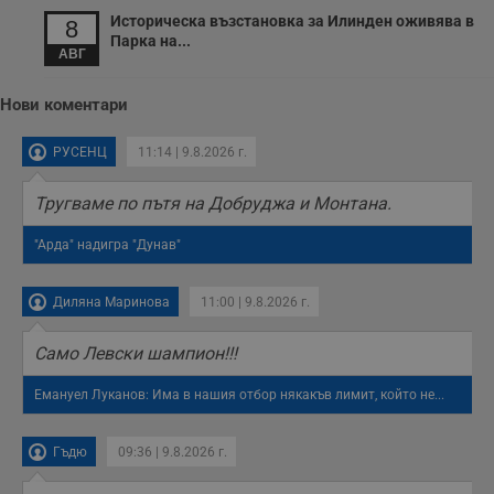
Историческа възстановка за Илинден оживява в
8
Парка на...
АВГ
Нови коментари
РУСЕНЦ
11:14 | 9.8.2026 г.
Тругваме по пътя на Добруджа и Монтана.
"Арда" надигра "Дунав"
Диляна Маринова
11:00 | 9.8.2026 г.
Само Левски шампион!!!
Емануел Луканов: Има в нашия отбор някакъв лимит, който не...
Гъдю
09:36 | 9.8.2026 г.