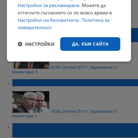
Настройки за рекламиране
. Можете да
оттеглите съгласието си по всяко време в
21:13 | 01 юли 2017 г.
Харесвания: 1
Настройки на бисквитките
.
Политика за
Коментари: 5
поверителност
Пламен Нунев: Не са давани пари за
униформи от 2013 година
НАСТРОЙКИ
ДА, КЪМ САЙТА
Строго
Ефективност
необходимо
20:55 | 30 юни 2017 г.
Харесвания: 0
Коментари: 5
Протести ще има!
Таргетиране
Функционалност
15:26 | 29 юни 2017 г.
Харесвания: 0
Некласифицирани
Коментари: 1
Младеж постъпи в МВР, издържа 20 часа
и напусна