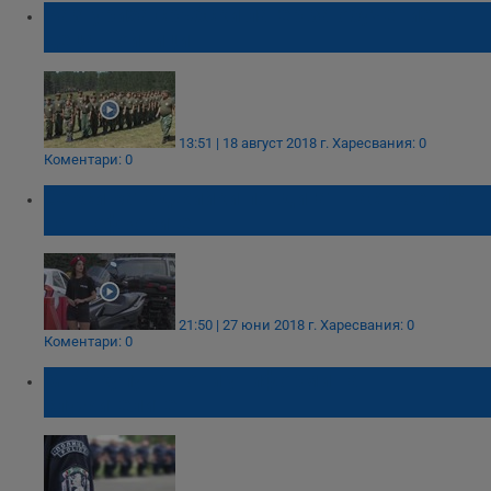
Разтуриха сръбски лагер за обучение на
деца-войници
13:51 | 18 август 2018 г.
Харесвания: 0
Коментари: 0
Секси катаджийки повдигат настроението
на шофьорите
21:50 | 27 юни 2018 г.
Харесвания: 0
Коментари: 0
МВР купува нови униформи на
служителите