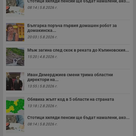
Стотици хиляди пенсии ще бъдат намалени, ако...
п
к
08:14 | 5.8.2026 г.
ч
п
с
б
Българка поръча първия домашен робот за
домакинска...
__cf_bm
29
Т
Cloudflare Inc.
минути
с
.twitter.com
20:03 | 5.8.2026 г.
59
р
секунди
м
б
Мъж загина след скок в реката до Къпиновския...
о
15:20 | 4.8.2026 г.
у
п
о
и
т
Иван Демерджиев смени трима областни
директори на...
receive-cookie-deprecation
.hit.gemius.pl
1 година
Т
13:55 | 5.8.2026 г.
с
с
н
Обявиха жълт код в 5 области на страната
н
п
13:18 | 2.8.2026 г.
б
п
с
Стотици хиляди пенсии ще бъдат намалени, ако...
о
08:14 | 5.8.2026 г.
с
а
р