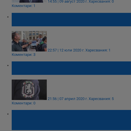
14:55 | 09 август 2020 г.
Харесвания: 0
Коментари: 1
Цвета Караянчева: Не бива да приемаме
полицаите като море от униформи
22:57 | 12 юли 2020 г.
Харесвания: 1
Коментари: 3
Полицаите отправиха трогателно послание
във Фейсбук
21:56 | 07 април 2020 г.
Харесвания: 5
Коментари: 0
Жива картина "Български герои" отбелязва
135-годишнината на Пети Дунавски
пехотен полк в Русе