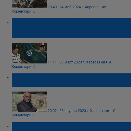
18:40 | 24 май 2024 г.
Харесвания: 1
Коментари: 0
Униформи и оръжия показва дружество
"Традиция" пред Паметника на Свободата
в Русе
11:11 | 03 март 2023 г.
Харесвания: 4
Коментари: 0
След "Левски" и "Ботев", Максим Генчев
събира дарения за филм за Караджата
20:02 | 26 януари 2023 г.
Харесвания: 0
Коментари: 0
Служителите, които репатрират