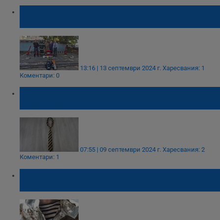
Уникална експозиция разкрива
еволюцията на пожарното дело в Исперих
13:16 | 13 септември 2024 г.
Харесвания: 1
Коментари: 0
Опасни ли са вратовръзките в училищните
униформи?
07:55 | 09 септември 2024 г.
Харесвания: 2
Коментари: 1
Военното обучение отново влезе в руските
училища