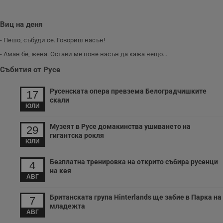
Виц на деня
- Пешо, събуди се. Говориш насън!
- Аман бе, жена. Остави ме поне насън да кажа нещо...
Събития от Русе
Русенската опера превзема Белоградчишките
17
скали
ЮЛИ
Музеят в Русе домакинства ушиването на
29
гигантска рокля
ЮЛИ
Безплатна тренировка на открито събира русенци
4
на кея
АВГ
Британската група Hinterlands ще забие в Парка на
7
младежта
АВГ