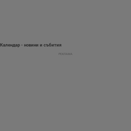
се оптимизира
представянето на
уебсайта и да
направят
рекламните
съобщения по-
важни за
потребителя.
Календар - новини и събития
РЕКЛАМА