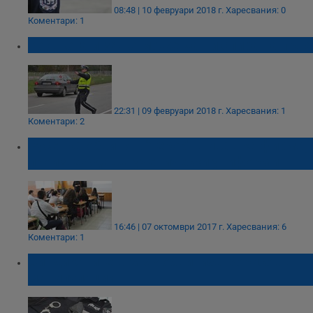
08:48 | 10 февруари 2018 г.
Харесвания: 0
Коментари: 1
Кой, кога и защо може да ни спира на пътя
22:31 | 09 февруари 2018 г.
Харесвания: 1
Коментари: 2
Русенка обвини в "терор" шивашка фирма,
произвеждаща ученически униформи
16:46 | 07 октомври 2017 г.
Харесвания: 6
Коментари: 1
Синдикатите в МВР обвиниха Борисов в
манипулации