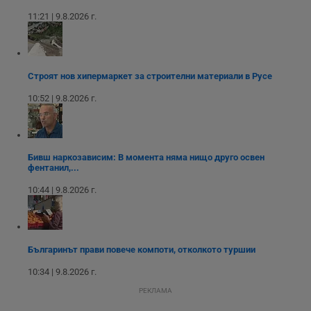
месеца 4
използва за
11:21 | 9.8.2026 г.
седмици
проследяване на
потребителски
взаимодействия и
ангажираност на
уебсайта за
подобряване на
обслужването и
Строят нов хипермаркет за строителни материали в Русе
потребителския
опит.
10:52 | 9.8.2026 г.
Gtest
1
Тази бисквитка се
Gemius
седмица
използва за A/B
.hit.gemius.pl
тестване на
уебсайта чрез
събиране на
Бивш наркозависим: В момента няма нищо друго освен
данни за
фентанил,...
поведението и
взаимодействието
10:44 | 9.8.2026 г.
на посетителите.
Той помага за
подобряване на
потребителския
опит, като
разбира как
Българинът прави повече компоти, отколкото туршии
потребителите се
ангажират с
различни
10:34 | 9.8.2026 г.
елементи на
уебсайта по
РЕКЛАМА
време на етапите
на тестване.