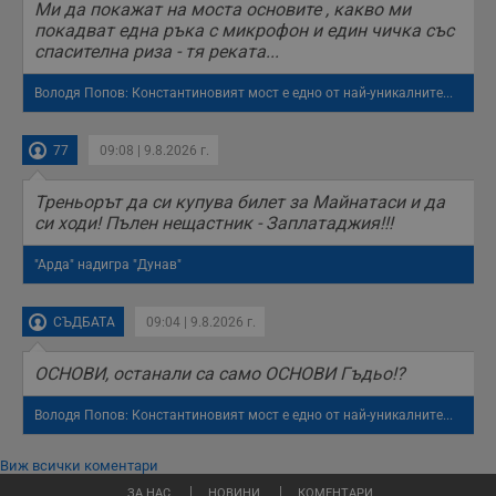
Ми да покажат на моста основите , какво ми
покадват една ръка с микрофон и един чичка със
спасителна риза - тя реката...
Володя Попов: Константиновият мост е едно от най-уникалните...
77
09:08 | 9.8.2026 г.
Треньорът да си купува билет за Майнатаси и да
си ходи! Пълен нещастник - Заплатаджия!!!
"Арда" надигра "Дунав"
СЪДБАТА
09:04 | 9.8.2026 г.
ОСНОВИ, останали са само ОСНОВИ Гъдьо!?
Володя Попов: Константиновият мост е едно от най-уникалните...
Виж всички коментари
ЗА НАС
НОВИНИ
КОМЕНТАРИ