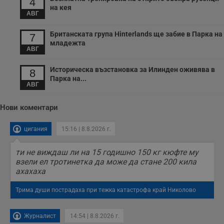
4
в
на кея
с
АВГ
з
с
п
Британската група Hinterlands ще забие в Парка на
7
о
младежта
р
АВГ
п
н
п
Историческа възстановка за Илинден оживява в
8
к
Парка на...
ч
АВГ
п
с
б
Нови коментари
__cf_bm
29
Т
Cloudflare Inc.
минути
с
.twitter.com
цигания
15:16 | 8.8.2026 г.
59
р
секунди
м
б
о
ти не виждаш ли на 15 годишно 150 кг кюфте му
у
взели ел тротинетка да може да стане 200 кила
п
ахахаха
о
и
т
Трима души пострадаха при тежка катастрофа край Николово
receive-cookie-deprecation
.hit.gemius.pl
1 година
Т
с
с
Журналист
14:54 | 8.8.2026 г.
н