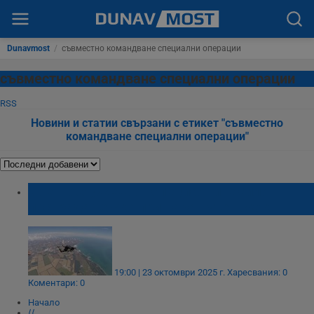
Dunavmost
/
съвместно командване специални операции
съвместно командване специални операции
RSS
Новини и статии свързани с етикет "съвместно
командване специални операции"
Военнослужещ от специалните сили
пострада тежко при парашутен скок
19:00 | 23 октомври 2025 г.
Харесвания: 0
Коментари: 0
Начало
⟨⟨