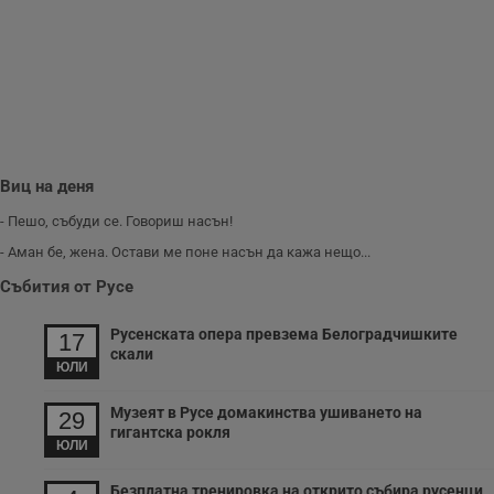
ф
www.dunavmost.com
з
п
и
п
A
т
е
д
н
п
с
Виц на деня
у
и
- Пешо, събуди се. Говориш насън!
ф
н
- Аман бе, жена. Остави ме поне насън да кажа нещо...
м
Т
и
Събития от Русе
п
у
з
Русенската опера превзема Белоградчишките
17
б
скали
ЮЛИ
VISITOR_PRIVACY_METADATA
5 месеца
Т
YouTube
4
с
.youtube.com
седмици
с
Музеят в Русе домакинства ушиването на
29
с
гигантска рокля
п
ЮЛИ
и
п
т
Безплатна тренировка на открито събира русенци