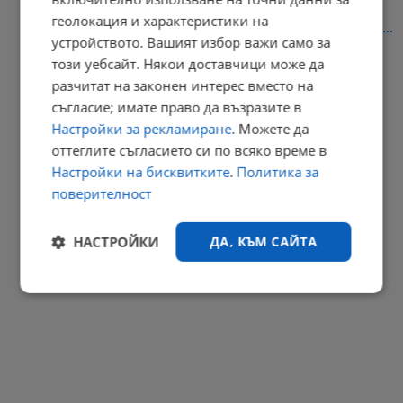
геолокация и характеристики на
Имаме право сами да изберем кои плажни принадлежности да...
устройството. Вашият избор важи само за
14:04 | 8.8.2026 г.
този уебсайт. Някои доставчици може да
РЕКЛАМА
разчитат на законен интерес вместо на
съгласие; имате право да възразите в
Настройки за рекламиране
. Можете да
оттеглите съгласието си по всяко време в
Настройки на бисквитките
.
Политика за
поверителност
НАСТРОЙКИ
ДА, КЪМ САЙТА
Строго
Ефективност
необходимо
Таргетиране
Функционалност