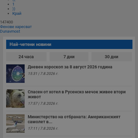
1
⟩⟩
Край
147400
Фенове харесват
Dunavmost
Най-четени новини
24 часа
7 дни
30 дни
Дневен хороскоп за 8 август 2026 година
15:31 | 7.8.2026 г.
Спасен от хотел в Русенско мечок живее втори
живот
17:57 | 7.8.2026 г.
Министерство на отбраната: Американският
самолет в...
17:11 | 7.8.2026 г.