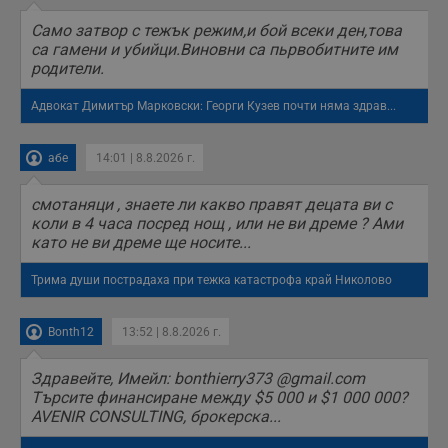
н
п
Само затвор с тежък режим,и бой всеки ден,това
б
са гамени и убийци.Виновни са пьрвобитните им
п
с
родители.
о
с
а
Адвокат Димитър Марковски: Георги Кузев почти няма здрав...
р
у
з
абе
14:01 | 8.8.2026 г.
з
п
смотаняци , знаете ли какво правят децата ви с
ASP.NET_SessionId
Сесия
Т
Microsoft
с
Corporation
коли в 4 часа посред нощ , или не ви дреме ? Ами
D
www.dunavmost.com
като не ви дреме ще носите...
п
и
т
Трима души пострадаха при тежка катастрофа край Николово
к
п
и
у
Bonth12
13:52 | 8.8.2026 г.
р
к
п
Здравейте, Имейл: bonthierry373 @gmail.com
д
Търсите финансиране между $5 000 и $1 000 000?
д
AVENIR CONSULTING, брокерска...
п
у