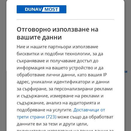
Река По споделя съдбата на Дунав
15:29 | 8.8.2026 г.
Отговорно използване на
вашите данни
"Дунав" посреща "Арда" на Градския стадион
Ние и нашите партньори използваме
14:33 | 8.8.2026 г.
бисквитки и подобни технологии, за да
съхраняваме и получаваме достъп до
информация на вашето устройство и да
Сметната палата: Димитър Главчев не е в конфликт на интереси
обработваме лични данни, като вашия IP
14:19 | 8.8.2026 г.
адрес, уникални идентификатори и данни
за сърфиране, за персонализирани реклами
и съдържание, измерване на реклами и
съдържание, анализ на аудиторията и
Лепа Брена падна на сцената в Будва
подобряване на услугите.
Доставчици от
14:13 | 8.8.2026 г.
трети страни (723)
може също да обработват
данните ви за тези и други цели,
включително използване на точни данни за