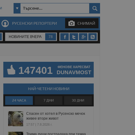
И
РУСЕНСКИ РЕПОРТЕРИ
СНИМАЙ
НОВИНИТЕ ВЧЕРА
78
147401
ФЕНОВЕ ХАРЕСВАТ
DUNAVMOST
НАЙ-ЧЕТЕНИ НОВИНИ
24 ЧАСА
7 ДНИ
30 ДНИ
Спасен от хотел в Русенско мечок
живее втори живот
17:57 | 7.8.2026 г.
Трима души пострадаха при тежка