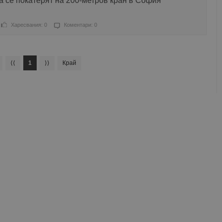
да се покатерят на 200-метров кран в София
Харесвания: 0
Коментари: 0
⟨⟨
1
⟩⟩
Край