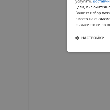
услугите.
Доставчиц
цели, включително
Вашият избор важи
вместо на съгласие
съгласието си по в
НАСТРОЙКИ
Строго
необходимо
Строго н
Строго необходимите б
на акаунта. Уебсайтът 