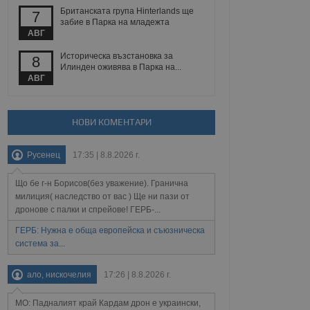
 уебсайт.
Британската група Hinterlands ще
7
забие в Парка на младежта
АВГ
Историческа възстановка за
8
Описание
Илинден оживява в Парка на...
АВГ
ребителски
елското поведение и
раници на сайта. Тя
яване на сайта. Тя
не на прегледи на
формация, която е
взаимодействат с
нкционалност в целия
прекарано на
НОВИ КОМЕНТАРИ
редпочитанията на
 сайтове; тя може
остта на социалните
тора на сайта.
използва новата или
Русенец
17:35 | 8.8.2026 г.
елски взаимодействия
нето и потребителския
Що бе г-н Борисов(без уважение). Гранична
милиция( наследство от вас ) Ще ни пази от
дронове с палки и спрейове! ГЕРБ-...
рез събиране на данни
 помага за
отребителите се
ГЕРБ: Нужна е обща европейска и съюзническа
тапите на тестване.
система за...
тистически данни,
 броя на посещенията,
ало, нискочелия
17:26 | 8.8.2026 г.
 са били заредени.
елския опит.
МО: Падналият край Кардам дрон е украински,
я за потребителското