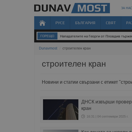
ЗА НАС
РУСЕ
БЪЛГАРИЯ
СВЯТ
РА
ГОРЕЩО
Нападателите на Георги от Пловдив тържес
Dunavmost
/
строителен кран
строителен кран
Новини и статии свързани с етикет "стро
ДНСК извърши проверк
кран
16:31 | 04 септември 2025 г.