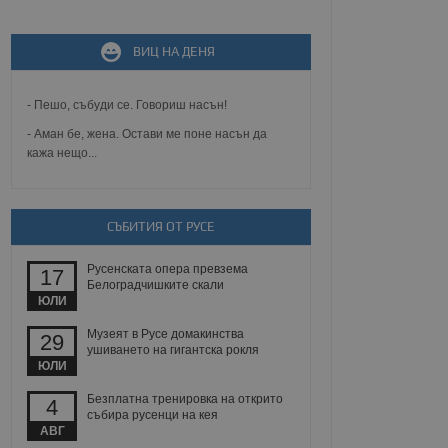
не, зададена от уеб
ВИЦ НА ДЕНЯ
 ASP.NET MVC
спре неразрешеното
т, известно като
- Пешо, събуди се. Говориш насън!
тове. Той не съдържа
щожава при затваряне
- Аман бе, жена. Остави ме поне насън да
кажа нещо...
ение на съгласието на
ст за тяхното
а данни за съгласието
ични политики и
антира, че техните
СЪБИТИЯ ОТ РУСЕ
 сесии.
аничаване между хората
Русенската опера превзема
17
а, за да се правят
Белоградчишките скали
хния уебсайт.
ЮЛИ
сигнализира на
Музеят в Русе домакинства
29
 на бисквитките,
ушиването на гигантска рокля
а съответствие и
ЮЛИ
ндарти и
Безплатна тренировка на открито
4
събира русенци на кея
ck и предоставя
АВГ
требител използва
йният потребител може