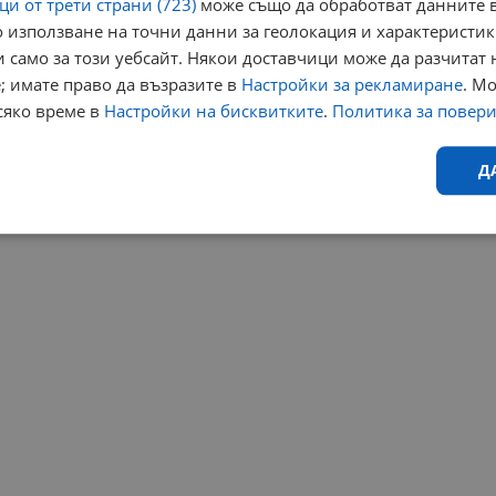
и от трети страни (723)
може също да обработват данните в
 използване на точни данни за геолокация и характеристик
 само за този уебсайт. Някои доставчици може да разчитат 
; имате право да възразите в
Настройки за рекламиране
. М
сяко време в
Настройки на бисквитките
.
Политика за повер
Д
Ефективност
Таргетиране
Функционалност
Н
еобходимо
Ефективност
Таргетиране
Функционалност
Неклас
исквитки позволяват основната функционалност на уебсайта, като потребителско
не може да се използва правилно без строго необходими бисквитки.