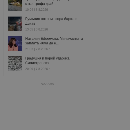
катастрофа край...
10:04 | 8.8.2026 г.
Румъния потопи втора баржа в
Дунав
13:05 | 8.8.2026 г.
Наталия Ефремова: Минималната
заплата няма да е...
21:03 | 7.8.2026 г.
Градушка и порой удариха
Силистренско
20:09 | 7.8.2026 г.
РЕКЛАМА