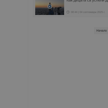
Как децата са успели 
08:44 | 04 септември 2025 г.
Начало