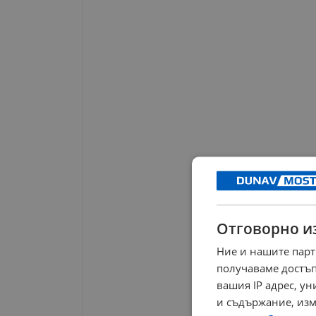
Отговорно и
Ние и нашите парт
получаваме достъп
вашия IP адрес, у
и съдържание, изм