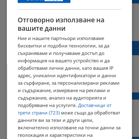
Отговорно използване на
вашите данни
14:03 | 24 юли 2017 г.
Харесвания: 0
Коментари: 1
Ние и нашите партньори използваме
Фермери в Русенско искат от държавата
бисквитки и подобни технологии, за да
бившите земеделски стопанства
съхраняваме и получаваме достъп до
информация на вашето устройство и да
обработваме лични данни, като вашия IP
адрес, уникални идентификатори и данни
21:03 | 28 юли 2016 г.
Харесвания: 0
за сърфиране, за персонализирани реклами
Коментари: 0
и съдържание, измерване на реклами и
Горски пожар бушува в близост до Габрово
съдържание, анализ на аудиторията и
подобряване на услугите.
Доставчици от
трети страни (723)
може също да обработват
данните ви за тези и други цели,
14:21 | 15 ноември 2015 г.
Харесвания: 0
включително използване на точни данни за
Коментари: 0
геолокация и характеристики на