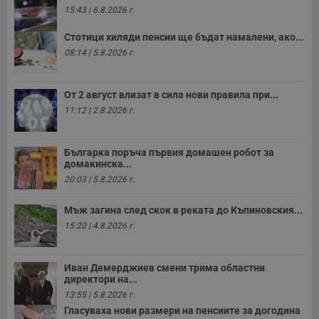
и
15:43 | 6.8.2026 г.
п
A
Стотици хиляди пенсии ще бъдат намалени, ако...
т
е
08:14 | 5.8.2026 г.
д
н
п
с
От 2 август влизат в сила нови правила при...
у
и
11:12 | 2.8.2026 г.
ф
н
м
Т
Българка поръча първия домашен робот за
и
домакинска...
п
у
20:03 | 5.8.2026 г.
з
б
Мъж загина след скок в реката до Къпиновския...
VISITOR_PRIVACY_METADATA
5 месеца
Т
YouTube
15:20 | 4.8.2026 г.
4
с
.youtube.com
седмици
с
с
п
Иван Демерджиев смени трима областни
и
п
директори на...
т
13:55 | 5.8.2026 г.
в
с
Гласуваха нови размери на пенсиите за догодина
з