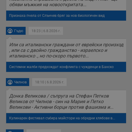
обяви мъжкия на новооткритата...
Признаха пчела от Слънчев бряг за нов биологичен вид
Гъдю
18:23 | 6.8.2026 г.
Или са италиански граждани от еврейски произход
, или са с двойно гражданство - израелско и
италианско ., но по-скоро първото...
Системни жалби предхождат конфликта с чужденци в Банско
Чилнов
18:10 | 6.8.2026 г.
Донка Великова / съпруга на Стефан Петков
Великов от Чилнов - син на Мария и Петко
Великови - Активни борци против фашизма и...
Кулинарен фестивал събира майстори на обредни хлябове в...