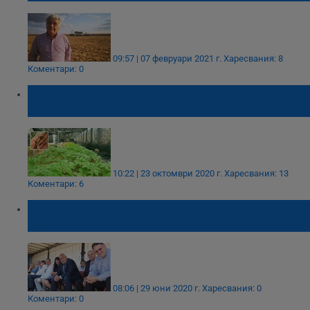
09:57 | 07 февруари 2021 г.
Харесвания: 8
Коментари: 0
Русенски земеделец печели завидно от
производство на женшен
10:22 | 23 октомври 2020 г.
Харесвания: 13
Коментари: 6
Човек на ДПС купи евтино имот от
любимото на Борисов ловно стопанство
08:06 | 29 юни 2020 г.
Харесвания: 0
Коментари: 0