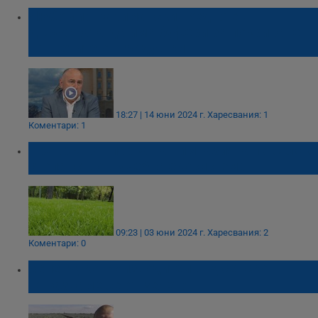
Любомир Каримански: Редно е в
държавата да има буфери за покриване
на щетите от градушки
18:27 | 14 юни 2024 г.
Харесвания: 1
Коментари: 1
Превръщат парка на Гимназията по селско
стопанство в учебна екосистема
09:23 | 03 юни 2024 г.
Харесвания: 2
Коментари: 0
Зеленчукопроизводител в Русенско:
Отказваме се от зелето