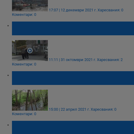
17:07 | 12 декември 2021 г.
Харесвания: 0
Коментари: 0
Извършвал ли е злоупотреби директорът
на Държавно ловно стопанство "Тракия"?
11:11 | 31 октомври 2021 г.
Харесвания: 2
Коментари: 0
Мечки заплашват жителите на град в
Северна Румъния
15:00 | 22 април 2021 г.
Харесвания: 0
Коментари: 0
Бизнесменът, който плаща по 12 000 леи
месечно на комбайнерите си