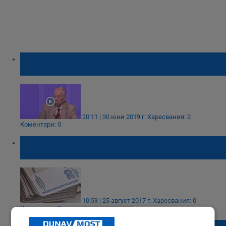
Бащата на Илия Павлов: Тодор Живков
беше диктатор, но като такъв е майстор
20:11 | 30 юни 2019 г.
Харесвания: 2
Коментари: 0
Животновъди получиха извънредна
помощ от държавата
10:53 | 25 август 2017 г.
Харесвания: 0
Коментари: 0
Апаш отмъкна винтоверт за 1000 лева