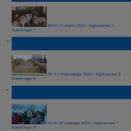
08:10 | 11 април 2025 г.
Харесвания: 3
Коментари: 1
Нелечима болест порази стадо от 2000
овце в село Сигмен
09:11 | 19 декември 2024 г.
Харесвания: 0
Коментари: 0
Потвърдена чума във Велинград вдигна
животновъдите на протест
08:46 | 30 ноември 2024 г.
Харесвания: 1
Коментари: 3