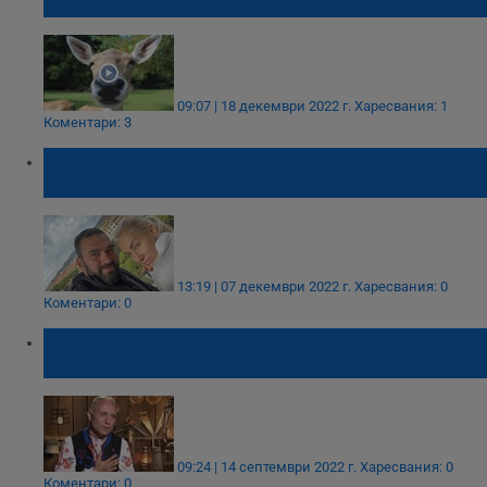
от стопанство в Разградско
09:07 | 18 декември 2022 г.
Харесвания: 1
Коментари: 3
Калин от „Фермата“ разби сърцата на
зрителките
13:19 | 07 декември 2022 г.
Харесвания: 0
Коментари: 0
Внучката на Христо Стоичков го разнежи
до сълзи във "Фермата"
09:24 | 14 септември 2022 г.
Харесвания: 0
Коментари: 0