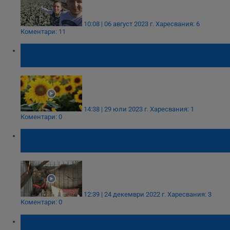
10:08 | 06 август 2023 г.
Харесвания: 6
Коментари: 11
Американски фермер подари на съпругата
си 1 милион слънчогледи
14:38 | 29 юли 2023 г.
Харесвания: 1
Коментари: 0
Взе ли някой наградата за намирането на
северния елен?
12:39 | 24 декември 2022 г.
Харесвания: 3
Коментари: 0
Спешно се издирва северен елен, избягал