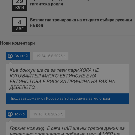
29
гигантска рокля
ЮЛИ
Безплатна тренировка на открито събира русенци
4
на кея
АВГ
Нови коментари
Смятай
19:34 | 6.8.2026 г.
Къв боклук ще са за тези пари,ХОРА НЕ
КУПУВАЙТЕ!!! МНОГО ЕВТИНО,НЕ Е НА
ЕВТИНО,ТОВА Е РИСК ЗА ПРИЧИНА НА РАК НА
ДЕБЕЛОТО...
Продават домати от Косово за 30 евроцента за килограм
Тончо
19:16 | 6.8.2026 г.
Горкия нов вид. Е сега НАП ще им трясне данък за
незаконно опрашване и добив на мед. А МВР ще