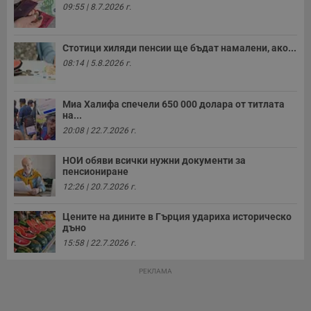
09:55 | 8.7.2026 г.
с
п
о
р
Стотици хиляди пенсии ще бъдат намалени, ако...
п
н
08:14 | 5.8.2026 г.
п
к
ч
п
Миа Халифа спечели 650 000 долара от титлата
с
на...
б
20:08 | 22.7.2026 г.
__cf_bm
29
Т
Cloudflare Inc.
минути
с
.twitter.com
59
р
НОИ обяви всички нужни документи за
секунди
м
пенсиониране
б
о
12:26 | 20.7.2026 г.
у
п
о
Цените на дините в Гърция удариха историческо
и
дъно
т
15:58 | 22.7.2026 г.
receive-cookie-deprecation
.hit.gemius.pl
1 година
Т
с
РЕКЛАМА
с
н
н
п