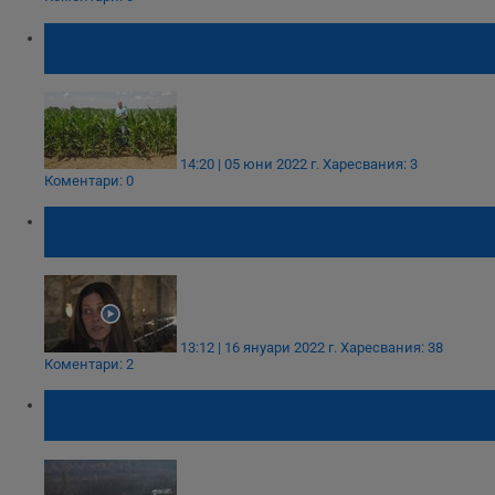
Земеделска кооперация в Бръшлен
прилага щадящи почвообработки
14:20 | 05 юни 2022 г.
Харесвания: 3
Коментари: 0
Жена се грижи сама за две животновъдни
стопанства и три деца
13:12 | 16 януари 2022 г.
Харесвания: 38
Коментари: 2
Спасиха с рафтинг възрастен мъж,
блокиран от река Струма