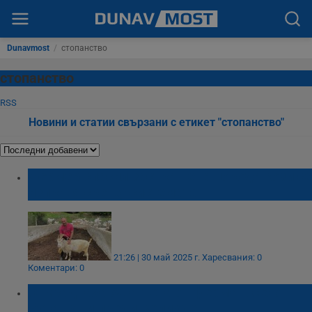
Dunavmost
/
стопанство
стопанство
RSS
Новини и статии свързани с етикет "стопанство"
Фермер спасил застрашена порода кози се
изправя срещу системата
21:26 | 30 май 2025 г.
Харесвания: 0
Коментари: 0
Откраднаха 50 агнета от ферма в село
Бутан дни преди Великден