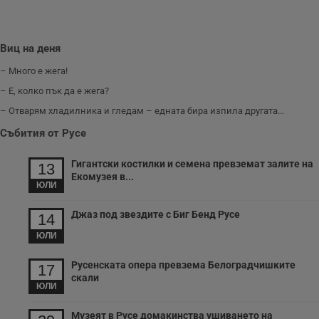
събиране на
информация за
потребителското
поведение и
предпочитания.
Виц на деня
Тази информация
се използва, за да
– Много е жега!
се оптимизира
представянето на
– Е, колко пък да е жега?
уебсайта и да
направят
– Отварям хладилника и гледам – едната бира изпила другата...
рекламните
съобщения по-
Събития от Русе
важни за
потребителя.
Гигантски костилки и семена превземат залите на
13
Екомузея в...
ЮЛИ
Джаз под звездите с Биг Бенд Русе
14
ЮЛИ
Русенската опера превзема Белоградчишките
17
скали
ЮЛИ
Музеят в Русе домакинства ушиването на