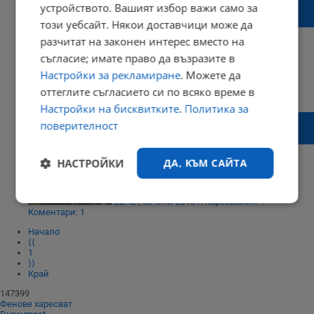
Митрополит Наум благослови започването
устройството. Вашият избор важи само за
на жътвата
този уебсайт. Някои доставчици може да
разчитат на законен интерес вместо на
съгласие; имате право да възразите в
Настройки за рекламиране
. Можете да
16:38 | 22 юни 2015 г.
Харесвания: 0
оттеглите съгласието си по всяко време в
Коментари: 0
Настройки на бисквитките
.
Политика за
Уникално писмо на баба Станка до
поверителност
популярно кулинарно предаване
НАСТРОЙКИ
ДА, КЪМ САЙТА
22:42 | 08 юни 2015 г.
Харесвания: 4
Строго
Ефективност
Коментари: 1
необходимо
Начало
⟨⟨
1
⟩⟩
Таргетиране
Функционалност
Край
147399
Фенове харесват