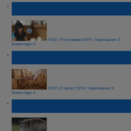
Тъжната история зад най-доброто кисело
мляко
13:02 | 19 октомври 2019 г.
Харесвания: 0
Коментари: 0
Изплащат обезщетенията за доброволно
заклани прасета след 1 септември
13:37 | 21 август 2019 г.
Харесвания: 0
Коментари: 0
Нов случай на чума в ловно стопанство
"Витошко-Студена"