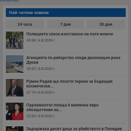
Dunavmost
Некласифицирани
Най-четени новини
24 часа
7 дни
30 дни
Полицията спаси изоставено на пътя момче
09:36 | 6.8.2026 г.
Строго необходимо
Ефективност
Таргетиране
Функционалност
Агенцията по рибарство следи денонощно река
Дунав
Некласифицирани
20:52 | 5.8.2026 г.
Строго необходимите бисквитки позволяват основната
функционалност на уебсайта, като потребителско
Румен Радев ще посети терена за бъдещия
влизане и управление на акаунта. Уебсайтът не може да
космически...
се използва правилно без строго необходими
бисквитки.
07:19 | 6.8.2026 г.
Валиден
Име
Доставчик
/
Домейн
О
Парламентът плаща 6 милиона евро
до
обезщетение на...
__RequestVerificationToken
Сесия
Т
Microsoft
22:33 | 5.8.2026 г.
п
Corporation
ф
www.dunavmost.com
з
Задържаха десет деца за убийството в Пловдив
п