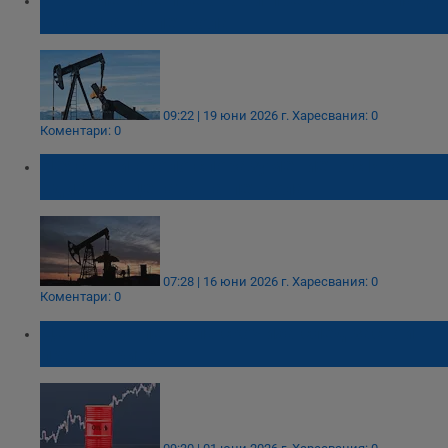
в цената на петрола
09:22 | 19 юни 2026 г.
Харесвания: 0
Коментари: 0
Неясноти около споразумението с Иран
вдигнаха цената на петрола
07:28 | 16 юни 2026 г.
Харесвания: 0
Коментари: 0
Цените на петрола скочиха след застой в
преговорите