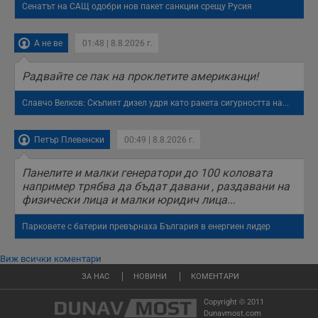
Сенатът на САЩ одобри нов пакет санкции срещу Русия
съдържанието на
сайта и
потребителския
опит.
А не ве
01:48 | 8.8.2026 г.
Gdynp
1 година
Тази бисквитка се
Gemius
използва с цел
.hit.gemius.pl
Радвайте се пак на проклетите американци!
събиране на
информация за
потребителското
Славчо Велков: Скъпият дизел удря като ракета сигурността на...
поведение и
предпочитания.
Тази информация
се използва, за да
Петър Плевенски
00:49 | 8.8.2026 г.
се оптимизира
представянето на
уебсайта и да
Панелите и малки генератори до 100 коловата
направят
например трябва да бъдат давани , раздавани на
рекламните
физически лица и малки юридич лица...
съобщения по-
важни за
потребителя.
Парковете с батерии превърнаха България в енергиен лидер
Виж всички коментари
ЗА НАС
НОВИНИ
КОМЕНТАРИ
Copyright © 2011
Dunavmost.com