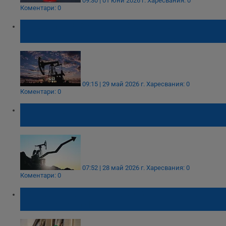
09:30 | 01 юни 2026 г.
Харесвания: 0
Коментари: 0
Дипломатически напредък свали
световните котировки на петрола
09:15 | 29 май 2026 г.
Харесвания: 0
Коментари: 0
Ирански удар срещу американска база
изстреля цените на петрола
07:52 | 28 май 2026 г.
Харесвания: 0
Коментари: 0
Петролът поскъпна след забавяне на
преговорите с Иран