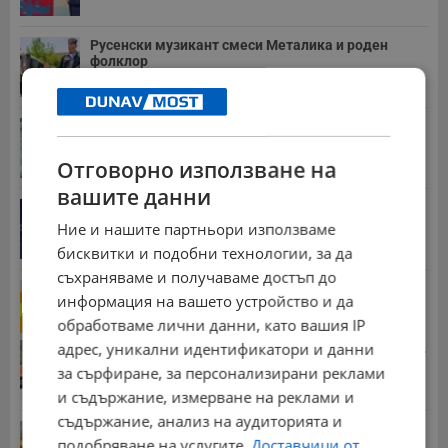
Русенски музикант смеси Металика и роден
фолклор
09:32 | 7.8.2026 г.
Американски военен самолет кацна в София
15:09 | 7.8.2026 г.
Отговорно използване на
вашите данни
Дневен хороскоп за 8 август 2026 година
Ние и нашите партньори използваме
15:31 | 7.8.2026 г.
бисквитки и подобни технологии, за да
съхраняваме и получаваме достъп до
НИМХ обяви оранжев код за опасни горещини
информация на вашето устройство и да
13:46 | 7.8.2026 г.
обработваме лични данни, като вашия IP
адрес, уникални идентификатори и данни
Стотици хиляди пенсии ще бъдат намалени, ако...
за сърфиране, за персонализирани реклами
08:14 | 5.8.2026 г.
и съдържание, измерване на реклами и
съдържание, анализ на аудиторията и
Българка поръча първия домашен робот за
подобряване на услугите.
Доставчици от
домакинска...