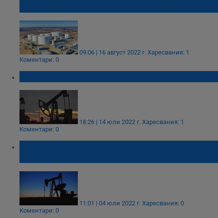
опасения от настъпваща рецесия
09:06 | 16 август 2022 г.
Харесвания: 1
Коментари: 0
Цената на петрола продължава да пада
18:26 | 14 юли 2022 г.
Харесвания: 1
Коментари: 0
Петролът пое надолу под натиска на
опасенията за настъпваща рецесия
11:01 | 04 юли 2022 г.
Харесвания: 0
Коментари: 0