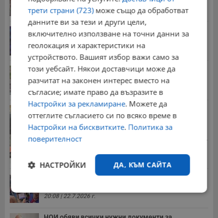
трети страни (723)
може също да обработват
20:03 | 5.8.2026 г.
данните ви за тези и други цели,
От 2 август влизат в сила нови правила при...
включително използване на точни данни за
11:12 | 2.8.2026 г.
геолокация и характеристики на
устройството. Вашият избор важи само за
този уебсайт. Някои доставчици може да
Мъж загина след скок в реката до Къпиновския...
разчитат на законен интерес вместо на
15:20 | 4.8.2026 г.
съгласие; имате право да възразите в
Настройки за рекламиране
. Можете да
Иван Демерджиев смени трима областни
оттеглите съгласието си по всяко време в
директори на...
Настройки на бисквитките
.
Политика за
13:55 | 5.8.2026 г.
поверителност
Стотици хиляди пенсии ще бъдат намалени, ако...
08:14 | 5.8.2026 г.
НАСТРОЙКИ
ДА, КЪМ САЙТА
Миа Халифа спечели 650 000 долара от титлата
на...
Строго
Ефективност
20:08 | 22.7.2026 г.
необходимо
НОИ обяви всички нужни документи за