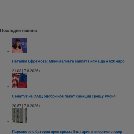
Валиден
Име
Доставчик
/
Домейн
О
до
__RequestVerificationToken
Сесия
Т
Microsoft
п
Corporation
ф
www.dunavmost.com
з
Последни новини
п
и
п
A
т
е
д
н
Наталия Ефремова: Минималната заплата няма да е 620 евро
п
с
21:03 | 7.8.2026 г.
у
и
ф
н
м
Т
Сенатът на САЩ одобри нов пакет санкции срещу Русия
и
п
20:57 | 7.8.2026 г.
у
з
б
VISITOR_PRIVACY_METADATA
5 месеца
Т
YouTube
4
с
.youtube.com
Парковете с батерии превърнаха България в енергиен лидер
седмици
с