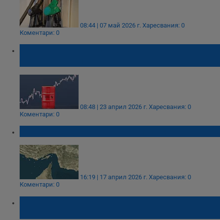
08:44 | 07 май 2026 г.
Харесвания: 0
Коментари: 0
Войната в Персийския залив държи
петрола над 100 долара
08:48 | 23 април 2026 г.
Харесвания: 0
Коментари: 0
Иран обяви, че отваря Ормузкия проток
16:19 | 17 април 2026 г.
Харесвания: 0
Коментари: 0
Шофьорите плащат рекордно скъпи
горива по празниците