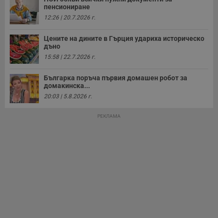
пенсиониране
12:26 | 20.7.2026 г.
Таргетиране
Функционалност
Цените на дините в Гърция удариха историческо
дъно
15:58 | 22.7.2026 г.
Некласифицирани
Българка поръча първия домашен робот за
домакинска...
20:03 | 5.8.2026 г.
РЕКЛАМА
Строго необходимо
Ефективност
Таргетиране
Функционалност
Некласифицирани
Строго необходимите бисквитки позволяват основната
функционалност на уебсайта, като потребителско
влизане и управление на акаунта. Уебсайтът не може да
се използва правилно без строго необходими
бисквитки.