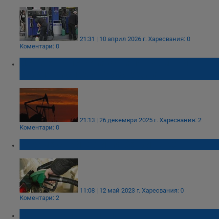
21:31 | 10 април 2026 г.
Харесвания: 0
Коментари: 0
Цените на петрола са напът към най-
резкия си спад от 2020 година
21:13 | 26 декември 2025 г.
Харесвания: 2
Коментари: 0
Караме с най-евтиния бензин в ЕС
11:08 | 12 май 2023 г.
Харесвания: 0
Коментари: 2
Цената на петрола потъва заради