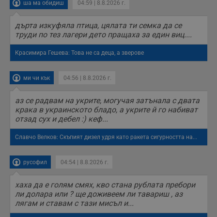
ша ма обидиш
04:59 | 8.8.2026 г.
взаимодействието
на посетителите.
Той помага за
дърта изкуфяла птица, цялата ти семка да се
подобряване на
потребителския
труди по тез лагери дето пращаха за един виц....
опит, като
разбира как
Красимира Гешева: Това не са деца, а зверове
потребителите се
ангажират с
различни
елементи на
ми чи кък
04:56 | 8.8.2026 г.
уебсайта по
време на етапите
на тестване.
аз се радвам на укрите, могучая затънала с двата
Gdyn
1 година
Тази бисквитка се
Gemius
крака в украинското бладо, а укрите й го набиват
използва за
.hit.gemius.pl
отзад сух и дебел :) кеф...
събиране на
анонимни
статистически
Славчо Велков: Скъпият дизел удря като ракета сигурността на...
данни, свързани с
посещенията в
уебсайта на
потребителя, като
русофил
04:54 | 8.8.2026 г.
броя на
посещенията,
средното време,
хаха да е голям смях, кво стана рублата пребори
прекарано на
ли долара или ? ще доживеем ли тавариш , аз
уебсайта и какви
лягам и ставам с тази мисъл и...
страници са били
заредени. Целта е
да се подобри