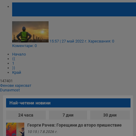
Цените на петрола се задържаха до
двумесечен връх
15:57 | 27 май 2022 г.
Харесвания: 0
Коментари: 0
Начало
⟨⟨
1
⟩⟩
Край
147401
Фенове харесват
Dunavmost
Най-четени новини
24 часа
7 дни
30 дни
Георги Рачев: Горещини до второ пришествие
10:15 | 7.8.2026 г.