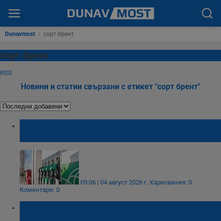
Dunavmost
/
сорт брент
сорт брент
RSS
Новини и статии свързани с етикет "сорт брент"
Спорът между САЩ и Иран оскъпи
петрола
09:06 | 04 август 2026 г.
Харесвания: 0
Коментари: 0
Цените на петрола падат въпреки
конфликта между САЩ и Иран