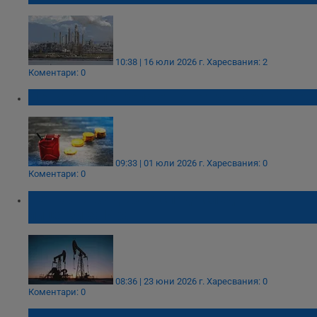
10:38 | 16 юли 2026 г.
Харесвания: 2
Коментари: 0
Цените на петрола отново тръгнаха нагоре
09:33 | 01 юли 2026 г.
Харесвания: 0
Коментари: 0
Петролът задържа спада след нови
лицензи за Иран
08:36 | 23 юни 2026 г.
Харесвания: 0
Коментари: 0
Провалените преговори прекъснаха спада