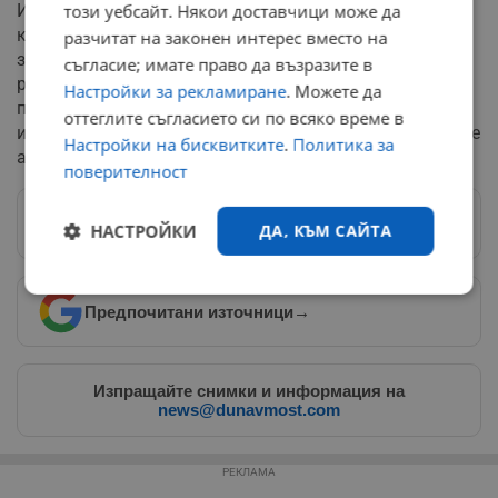
Иран, тъй като производителите ограничиха
този уебсайт. Някои доставчици може да
капацитета си заради логистични проблеми и
разчитат на законен интерес вместо на
затруднения със складирането. Рафинериите в
съгласие; имате право да възразите в
региона ще трябва да увеличават производството си
Настройки за рекламиране
. Можете да
постепенно, тъй като част от енергийната
оттеглите съгласието си по всяко време в
инфраструктура претърпя сериозни щети при военните
Настройки на бисквитките
.
Политика за
атаки.
поверителност
Следвай ни в Google News
→
НАСТРОЙКИ
ДА, КЪМ САЙТА
Строго
Ефективност
Предпочитани източници
→
необходимо
Изпращайте снимки и информация на
Таргетиране
Функционалност
news@dunavmost.com
РЕКЛАМА
Некласифицирани