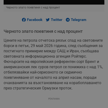
Черното злато поевтиня с над процент
Facebook
Twitter
Telegram
Черното злато поевтиня с над процент
Цените на петрола отчетоха рязък спад на световните
борси в петък, 29 май 2026 година, след съобщения за
постигнато примирие между САЩ и Иран, съобщава
световната информационна агенция Ройтерс.
Фючърсите на европейския референтен сорт Брент и
американския лек суров петрол се понижиха с над 1%,
отбелязвайки най-сериозното си седмично
поевтиняване от началото на април насам, поради
очакванията за възстановяване на корабоплаването
през стратегическия Ормузки проток.
РЕКЛАМА