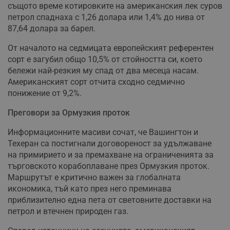
същото време котировките на американския лек суров
петрол спаднаха с 1,26 долара или 1,4% до нива от
87,64 долара за барел.
От началото на седмицата европейският референтен
сорт е загубил общо 10,5% от стойността си, което
бележи най-резкия му спад от два месеца насам.
Американският сорт отчита сходно седмично
понижение от 9,2%.
Преговори за Ормузкия проток
Информационните масиви сочат, че Вашингтон и
Техеран са постигнали договореност за удължаване
на примирието и за премахване на ограниченията за
търговското корабоплаване през Ормузкия проток.
Маршрутът е критично важен за глобалната
икономика, тъй като през него преминава
приблизително една пета от световните доставки на
петрол и втечнен природен газ.