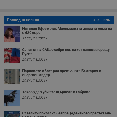
с
о
с
а
р
у
Последни новини
Още новини
з
з
Наталия Ефремова: Минималната заплата няма да
п
е 620 евро
ASP.NET_SessionId
Сесия
Т
Microsoft
21:03 | 7.8.2026 г.
с
Corporation
D
www.dunavmost.com
п
Сенатът на САЩ одобри нов пакет санкции срещу
и
Русия
т
20:57 | 7.8.2026 г.
к
п
и
Парковете с батерии превърнаха България в
у
р
енергиен лидер
к
20:54 | 7.8.2026 г.
п
д
д
Токов удар уби ято щъркели в Габрово
п
у
20:51 | 7.8.2026 г.
Сателити показаха безпрецедентното пресъхване