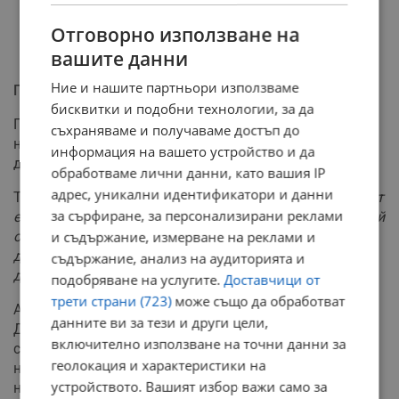
Отговорно използване на
вашите данни
Ние и нашите партньори използваме
Прогнози на пазарните анализатори
бисквитки и подобни технологии, за да
Пазарните експерти виждат потенциал за по-
съхраняваме и получаваме достъп до
нататъшно поевтиняване на суровината, ако
информация на вашето устройство и да
дипломатическите усилия се увенчаят с траен успех.
обработваме лични данни, като вашия IP
адрес, уникални идентификатори и данни
Тони Сикамор:
"Преобладава мнението, че конфликтът
за сърфиране, за персонализирани реклами
е приключил и предстои сделка. Докато този сценарий
остава водещ, суровият петрол има пространство за
и съдържание, измерване на реклами и
допълнителен спад към нивата от малко над 80
съдържание, анализ на аудиторията и
долара"
подобряване на услугите.
Доставчици от
трети страни (723)
може също да обработват
Анализаторите от финансовата институция „Ай Ен
данните ви за тези и други цели,
Джи“ обаче предупреждават, че пълното
включително използване на точни данни за
стабилизиране на пазара ще отнеме време. Добивът
геолокация и характеристики на
на суров петрол намаля значително след избухването
устройството. Вашият избор важи само за
на тримесечната война между САЩ и Израел срещу