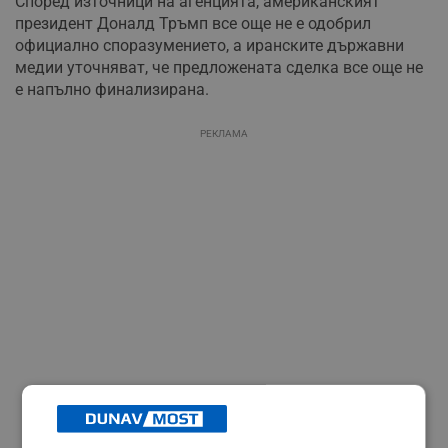
Според източници на агенцията, американският
президент Доналд Тръмп все още не е одобрил
официално споразумението, а иранските държавни
медии уточняват, че предложената сделка все още не
е напълно финализирана.
РЕКЛАМА