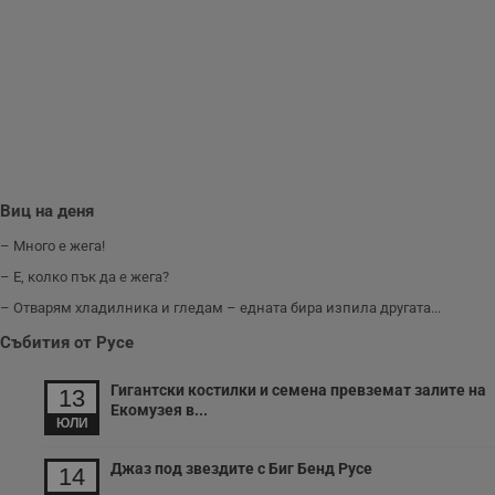
съобщения по-
важни за
потребителя.
Виц на деня
– Много е жега!
– Е, колко пък да е жега?
– Отварям хладилника и гледам – едната бира изпила другата...
Събития от Русе
Гигантски костилки и семена превземат залите на
13
Екомузея в...
ЮЛИ
Джаз под звездите с Биг Бенд Русе
14