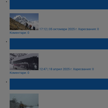
Близо хиляда души блокирани на Еверест
заради снежна буря
17:12 | 05 октомври 2025 г.
Харесвания: 0
Коментари: 0
Двама изчезнали и един загинал след
мощна снежна буря в Алпите
12:47 | 18 април 2025 г.
Харесвания: 0
Коментари: 0
Четири снегорина обработват
републиканската пътна мрежа в Русенско