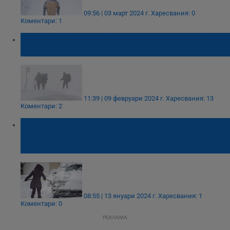
09:56 | 03 март 2024 г.
Харесвания: 0
Коментари: 1
Най-голямата снежна виелица за тази
зима вилнее във Великобритания
11:39 | 09 февруари 2024 г.
Харесвания: 13
Коментари: 2
Снежни бури в САЩ доведоха до
отменени полети, домакинства без ток и
блокираха президентската кампания
08:55 | 13 януари 2024 г.
Харесвания: 1
Коментари: 0
РЕКЛАМА