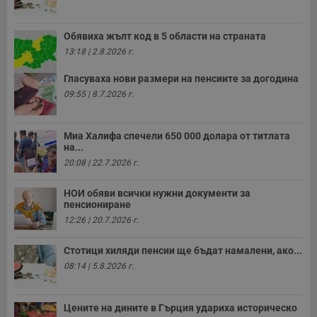
__cf_bm
29
Т
Cloudflare Inc.
минути
с
.twitter.com
Обявиха жълт код в 5 области на страната
59
р
секунди
м
13:18 | 2.8.2026 г.
б
о
у
Гласуваха нови размери на пенсиите за догодина
п
09:55 | 8.7.2026 г.
о
и
т
Миа Халифа спечели 650 000 долара от титлата
receive-cookie-deprecation
.hit.gemius.pl
1 година
Т
с
на...
с
20:08 | 22.7.2026 г.
н
н
п
НОИ обяви всички нужни документи за
б
пенсиониране
п
с
12:26 | 20.7.2026 г.
о
с
а
Стотици хиляди пенсии ще бъдат намалени, ако...
р
у
08:14 | 5.8.2026 г.
з
з
п
Цените на дините в Гърция удариха историческо
ASP.NET_SessionId
Сесия
Т
Microsoft