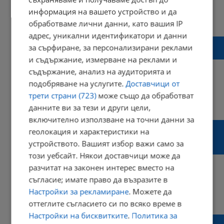
информация на вашето устройство и да
22:58 | 20 ноември 2023 г.
Харесвания: 0
обработваме лични данни, като вашия IP
Коментари: 0
адрес, уникални идентификатори и данни
Сняг се сипе на парцали на пътя Ново село
за сърфиране, за персонализирани реклами
- Тетово
и съдържание, измерване на реклами и
съдържание, анализ на аудиторията и
подобряване на услугите.
Доставчици от
трети страни (723)
може също да обработват
22:31 | 28 март 2023 г.
Харесвания: 2
данните ви за тези и други цели,
Коментари: 0
включително използване на точни данни за
Джо Байдън одобри спешна помощ за
геолокация и характеристики на
щата Ню Йорк след смъртоносната
устройството. Вашият избор важи само за
снежна буря
този уебсайт. Някои доставчици може да
разчитат на законен интерес вместо на
съгласие; имате право да възразите в
Настройки за рекламиране
. Можете да
08:07 | 27 декември 2022 г.
Харесвания: 1
оттеглите съгласието си по всяко време в
Коментари: 0
Настройки на бисквитките
.
Политика за
Хора загинаха в колите си, затиснати от