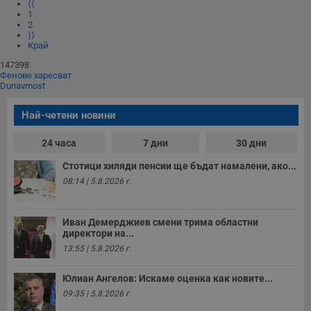
⟨⟨
Таргетиране
Функционалност
1
2
Некласифицирани
⟩⟩
Край
Строго необходимите бисквитки позволяват основната
147398
функционалност на уебсайта, като потребителско
Фенове харесват
влизане и управление на акаунта. Уебсайтът не може да
Dunavmost
се използва правилно без строго необходими
бисквитки.
Най-четени новини
Валиден
Име
Доставчик
/
Домейн
О
до
24 часа
7 дни
30 дни
__RequestVerificationToken
Сесия
Т
Microsoft
п
Corporation
Стотици хиляди пенсии ще бъдат намалени, ако...
ф
www.dunavmost.com
з
08:14 | 5.8.2026 г.
п
и
п
A
Иван Демерджиев смени трима областни
т
директори на...
е
д
13:55 | 5.8.2026 г.
н
п
с
Юлиан Ангелов: Искаме оценка как новите...
у
09:35 | 5.8.2026 г.
и
ф