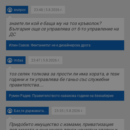
въпрос
23:48 | 5.8.2026 г.
знаете ли кой е баща му на тоз кръволок?
България още се управлява от 6-то управление на
ДС
Илин Савов: Фентанилът не е дизайнерска дрога
mdaa
23:47 | 5.8.2026 г.
тоз селяк толкова за прости ли има хората, в тези
години и ти управлява бе ганьо със служебни
правителства....
Румен Радев: Правителството наваксва години на безхаберие
Бах,ти държавата...
23:35 | 5.8.2026 г.
Придобито имущество с измами, приватизация
под масата и още много други нечестни сделки и