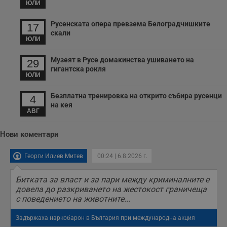
ЮЛИ
Русенската опера превзема Белоградчишките
17
скали
ЮЛИ
Музеят в Русе домакинства ушиването на
29
гигантска рокля
ЮЛИ
Безплатна тренировка на открито събира русенци
4
на кея
АВГ
Нови коментари
Георги Илиев Митев
00:24 | 6.8.2026 г.
Битката за власт и за пари между криминалните е
довела до разкриването на жестокост граничеща
с поведението на животните...
Задържаха наркобарон в България при международна акция