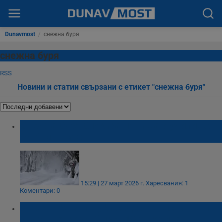
Dunavmost
/
снежна буря
снежна буря
RSS
Новини и статии свързани с етикет "снежна буря"
Снежна буря блокира пътища и училища
на Балканите
15:29 | 27 март 2026 г.
Харесвания: 1
Коментари: 0
Снежна буря погуби седем туристи край
хижа „Петрохан“ през 1991 година