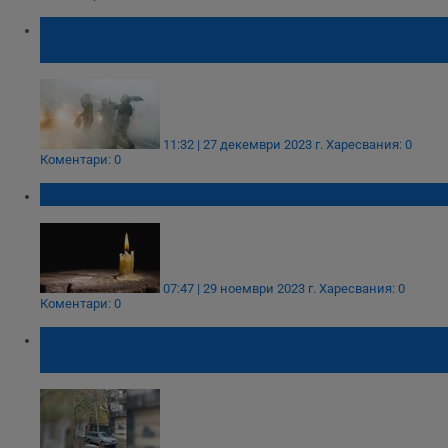
Зимна буря връхлетя централната част на
САЩ
11:32 | 27 декември 2023 г.
Харесвания: 0
Коментари: 0
27 000 домакинства все още са без ток
07:47 | 29 ноември 2023 г.
Харесвания: 0
Коментари: 0
Стълб застрашава живота и здравето на
русенци в центъра на града