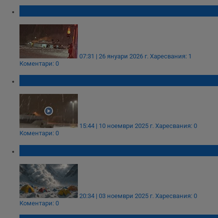
Самолет се взриви при излитане в САЩ
07:31 | 26 януари 2026 г.
Харесвания: 1
Коментари: 0
Снежни бури връхлитат САЩ
15:44 | 10 ноември 2025 г.
Харесвания: 0
Коментари: 0
Лавина погуби алпинисти и водачи в Непал
20:34 | 03 ноември 2025 г.
Харесвания: 0
Коментари: 0