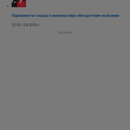
подобряване на
обслужването и
потребителския
Парламентът плаща 6 милиона евро обезщетение на Баневи
опит.
Gtest
1
Тази бисквитка се
Gemius
22:33 | 5.8.2026 г.
седмица
използва за A/B
.hit.gemius.pl
тестване на
РЕКЛАМА
уебсайта чрез
събиране на
данни за
поведението и
взаимодействието
на посетителите.
Той помага за
подобряване на
потребителския
опит, като
разбира как
потребителите се
ангажират с
различни
елементи на
уебсайта по
време на етапите
на тестване.
Gdyn
1 година
Тази бисквитка се
Gemius
използва за
.hit.gemius.pl
събиране на
анонимни