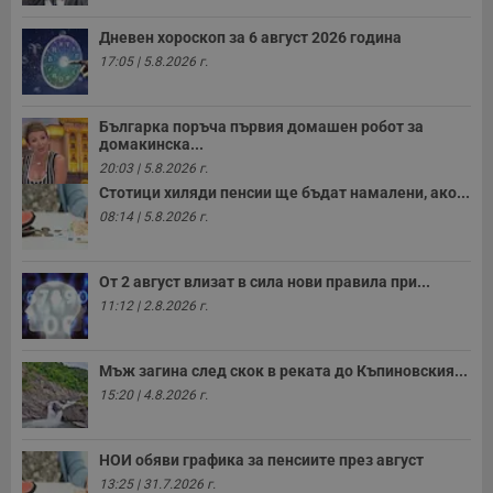
н
м
Дневен хороскоп за 6 август 2026 година
Т
и
17:05 | 5.8.2026 г.
п
у
з
б
Българка поръча първия домашен робот за
домакинска...
VISITOR_PRIVACY_METADATA
5 месеца
Т
YouTube
4
с
.youtube.com
20:03 | 5.8.2026 г.
седмици
с
Стотици хиляди пенсии ще бъдат намалени, ако...
с
п
08:14 | 5.8.2026 г.
и
п
т
в
От 2 август влизат в сила нови правила при...
с
з
11:12 | 2.8.2026 г.
с
п
о
р
Мъж загина след скок в реката до Къпиновския...
п
н
15:20 | 4.8.2026 г.
п
к
ч
п
НОИ обяви графика за пенсиите през август
с
13:25 | 31.7.2026 г.
б