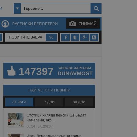
И
РУСЕНСКИ РЕПОРТЕРИ
СНИМАЙ
НОВИНИТЕ ВЧЕРА
98
147397
ФЕНОВЕ ХАРЕСВАТ
DUNAVMOST
НАЙ-ЧЕТЕНИ НОВИНИ
24 ЧАСА
7 ДНИ
30 ДНИ
Стотици хиляди пенсии ще бъдат
намалени, ако...
08:14 | 5.8.2026 г.
Иван Демерджиев смени трима