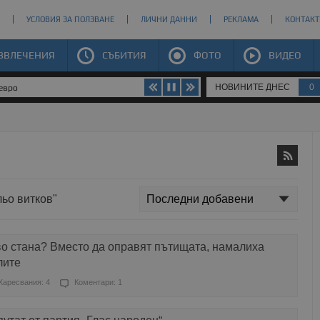
УСЛОВИЯ ЗА ПОЛЗВАНЕ
ЛИЧНИ ДАННИ
РЕКЛАМА
КОНТАКТ
ЗВЛЕЧЕНИЯ
СЪБИТИЯ
ФОТО
ВИДЕО
НОВИНИТЕ ДНЕС
0
 евро
льо витков"
во стана? Вместо да оправят пътищата, намалиха
лите
Харесвания: 4
Коментари: 1