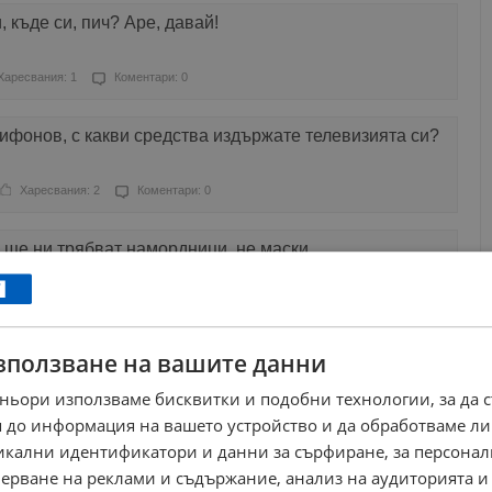
 къде си, пич? Аре, давай!
Харесвания: 1
Коментари: 0
рифонов, с какви средства издържате телевизията си?
Харесвания: 2
Коментари: 0
 ще ни трябват намордници, не маски
Харесвания: 2
Коментари: 0
зползване на вашите данни
ране на пътища е най-деструктивното поведение за
ньори използваме бисквитки и подобни технологии, за да 
ресвания: 0
Коментари: 5
 до информация на вашето устройство и да обработваме ли
никални идентификатори и данни за сърфиране, за персона
как да отида на българското Черноморие
ерване на реклами и съдържание, анализ на аудиторията и