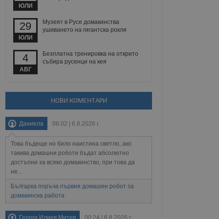
йният потребител може
ЮЛИ
 уебсайт.
Музеят в Русе домакинства
29
ушиването на гигантска рокля
ЮЛИ
Описание
Безплатна тренировка на открито
4
събира русенци на кея
ребителски
елското поведение и
АВГ
раници на сайта. Тя
яване на сайта. Тя
не на прегледи на
формация, която е
взаимодействат с
нкционалност в целия
прекарано на
редпочитанията на
НОВИ КОМЕНТАРИ
 сайтове; тя може
остта на социалните
тора на сайта.
използва новата или
Даниела
06:02 | 6.8.2026 г.
елски взаимодействия
нето и потребителския
Това бъдеще но било наистина светло, ако
рез събиране на данни
такива домашни роботи бъдат абсолютно
 помага за
достъпни за всяко домакинство, при това да
отребителите се
не...
тапите на тестване.
Българка поръча първия домашен робот за
тистически данни,
 броя на посещенията,
домакинска работа
 са били заредени.
елския опит.
Георги Илиев Митев
00:24 | 6.8.2026 г.