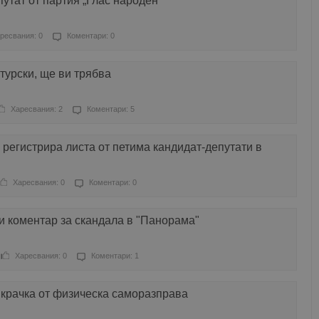
путат от партия „Глас народен“
ресвания: 0
Коментари: 0
турски, ще ви трябва
Харесвания: 2
Коментари: 5
 регистрира листа от петима кандидат-депутати в
Харесвания: 0
Коментари: 0
и коментар за скандала в "Панорама"
Харесвания: 0
Коментари: 1
 крачка от физическа саморазправа