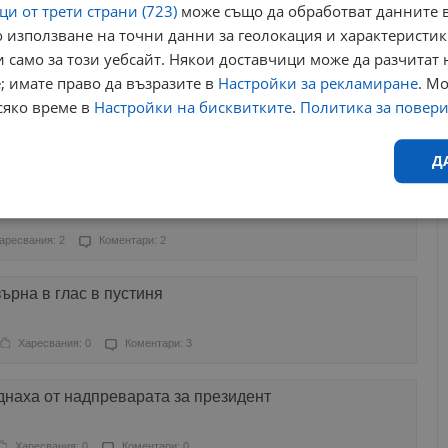
и от трети страни (723)
може също да обработват данните в
 използване на точни данни за геолокация и характеристик
ресвания: 8
Коментари: 7
 само за този уебсайт. Някои доставчици може да разчитат 
; имате право да възразите в
Настройки за рекламиране
. М
, аз нямам какво да губя
сяко време в
Настройки на бисквитките
.
Политика за повер
Харесвания: 0
Коментари: 0
Д
ри на президента
Ефективност
Таргетиране
Функционалност
Н
аресвания: 2
Коментари: 2
ърна в глас в пустиня
Харесвания: 0
Коментари: 3
еобходимо
Ефективност
Таргетиране
Функционалност
Неклас
днаха от надпреварата за президент
исквитки позволяват основната функционалност на уебсайта, като потребителско
не може да се използва правилно без строго необходими бисквитки.
Харесвания: 0
Коментари: 0