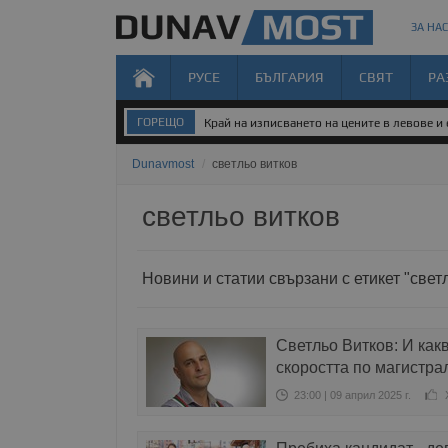
ЗА НАС
РУСЕ
БЪЛГАРИЯ
СВЯТ
РА
ГОРЕЩО
Край на изписването на цените в левове и
Dunavmost
/
светльо витков
светльо витков
Новини и статии свързани с етикет "свет
Светльо Витков: И как
скоростта по магистра
23:00 | 09 април 2025 г.