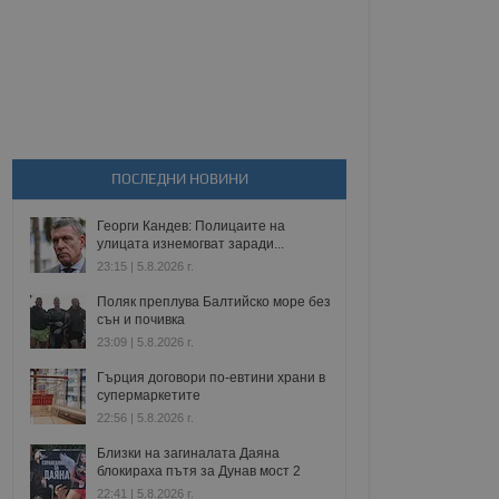
ПОСЛЕДНИ НОВИНИ
Георги Кандев: Полицаите на
улицата изнемогват заради...
23:15 | 5.8.2026 г.
Поляк преплува Балтийско море без
сън и почивка
23:09 | 5.8.2026 г.
Гърция договори по-евтини храни в
супермаркетите
22:56 | 5.8.2026 г.
Близки на загиналата Даяна
блокираха пътя за Дунав мост 2
22:41 | 5.8.2026 г.