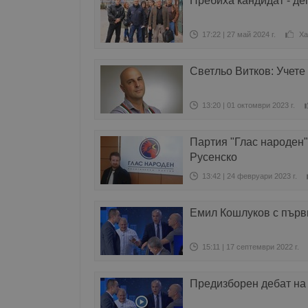
Пребиха кандидат - де
17:22 | 27 май 2024 г.
Ха
Светльо Витков: Учете 
13:20 | 01 октомври 2023 г.
Партия "Глас народен"
Русенско
13:42 | 24 февруари 2023 г.
Емил Кошлуков с първ
15:11 | 17 септември 2022 г.
Предизборен дебат на