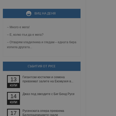
ВИЦ НА ДЕНЯ
не, зададена от уеб
 ASP.NET MVC
спре неразрешеното
т, известно като
– Много е жега!
тове. Той не съдържа
щожава при затваряне
– Е, колко пък да е жега?
– Отварям хладилника и гледам – едната бира
ение на съгласието на
изпила другата...
ст за тяхното
а данни за съгласието
ични политики и
антира, че техните
 сесии.
СЪБИТИЯ ОТ РУСЕ
аничаване между хората
а, за да се правят
Гигантски костилки и семена
хния уебсайт.
13
превземат залите на Екомузея в...
ЮЛИ
сигнализира на
 на бисквитките,
Джаз под звездите с Биг Бенд Русе
14
а съответствие и
ндарти и
ЮЛИ
ck и предоставя
Русенската опера превзема
17
требител използва
Белоградчишките скали