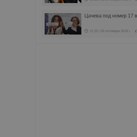
Име
Цачева под номер 17 в
__RequestVerificationT
11:25 | 05 октомври 2016 г.
VISITOR_PRIVACY_MET
__cf_bm
receive-cookie-depreca
ASP.NET_SessionId