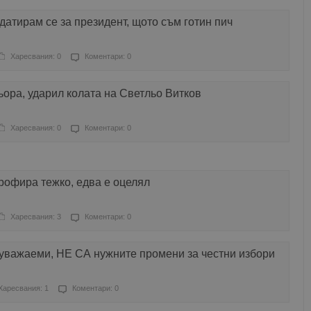
датирам се за президент, щото съм готин пич
Харесвания: 0
Коментари: 0
ора, ударил колата на Светльо Витков
Харесвания: 0
Коментари: 0
рофира тежко, едва е оцелял
Харесвания: 3
Коментари: 0
 уважаеми, НЕ СА нужните промени за честни избори
Харесвания: 1
Коментари: 0