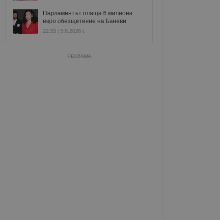
Парламентът плаща 6 милиона
евро обезщетение на Баневи
22:33 | 5.8.2026 г.
РЕКЛАМА