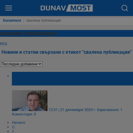
Dunavmost
/
свалена публикация
свалена публикация
RSS
Новини и статии свързани с етикет "свалена публикация"
Георги Георгиев: ДАНС ми свали
публикация във Фейсбук
12:31 | 21 декември 2025 г.
Харесвания: 1
Коментари: 0
Начало
⟨⟨
1