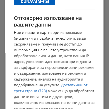
23:09 | 6.8.2026 г.
Отговорно използване на
вашите данни
Отвориха магистрала "Тракия" след часове блокада заради...
Ние и нашите партньори използваме
23:05 | 6.8.2026 г.
бисквитки и подобни технологии, за да
съхраняваме и получаваме достъп до
информация на вашето устройство и да
Персеидите озаряват небето в средата на август
обработваме лични данни, като вашия IP
адрес, уникални идентификатори и данни
23:03 | 6.8.2026 г.
за сърфиране, за персонализирани реклами
и съдържание, измерване на реклами и
съдържание, анализ на аудиторията и
Променят вноските за трудова злополука в седем сектора
подобряване на услугите.
Доставчици от
трети страни (723)
може също да обработват
22:58 | 6.8.2026 г.
данните ви за тези и други цели,
включително използване на точни данни за
геолокация и характеристики на