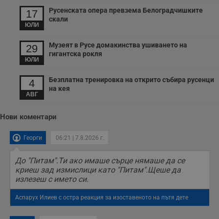
з
Русенската опера превзема Белоградчишките
с
17
п
скали
о
ЮЛИ
р
п
Музеят в Русе домакинства ушиването на
н
29
п
гигантска рокля
к
ЮЛИ
ч
п
Безплатна тренировка на открито събира русенци
с
4
б
на кея
АВГ
__cf_bm
29
Т
Cloudflare Inc.
минути
с
.twitter.com
59
р
Нови коментари
секунди
м
б
о
Георги
06:21 | 7.8.2026 г.
у
п
о
До "Питам".Ти ако имаше сърце нямаше да се
и
т
криеш зад измислици като "Питам".Щеше да
излезеш с името си.
receive-cookie-deprecation
.hit.gemius.pl
1 година
Т
с
с
Аспарух Илиев с остра реакция за изоставеното на пътя дете
н
н
п