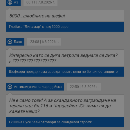
A3
00:11 | 7.8.2026 г.
б
п
с
о
5000 , джобните на шефа!
с
а
Глобиха "Линамар" с над 5000 евро
р
у
з
з
Бако
23:08 | 6.8.2026 г.
п
ASP.NET_SessionId
Сесия
Т
Microsoft
Интересно като се дига петрола веднага се дига?
с
Corporation
D
¿???????????????????
www.dunavmost.com
п
и
Шофьори пред дилема заради новите цени по бензиностанциите
т
к
п
и
Антикомунистка чародейска
22:50 | 6.8.2026 г.
у
р
к
Не е само този! А за скандалното заграждане на
п
д
терена зад бл.116 в Чародейка- Юг няма ли да
д
кажете нещо?
п
у
Община Русе бави отговори за скандален строеж