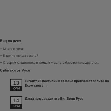
п
и
п
A
т
е
д
н
п
с
у
и
Виц на деня
ф
н
– Много е жега!
м
Т
– Е, колко пък да е жега?
и
п
– Отварям хладилника и гледам – едната бира изпила другата...
у
з
Събития от Русе
б
VISITOR_PRIVACY_METADATA
5 месеца
Т
YouTube
Гигантски костилки и семена превземат залите на
13
4
с
.youtube.com
Екомузея в...
седмици
с
ЮЛИ
с
п
и
Джаз под звездите с Биг Бенд Русе
14
п
т
ЮЛИ
в
с