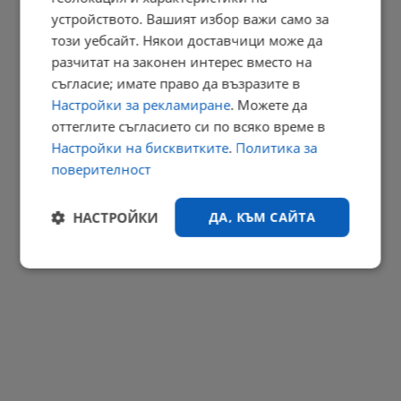
Георги Близнашки: Предстоящите президентски избори могат
устройството. Вашият избор важи само за
да...
този уебсайт. Някои доставчици може да
22:38 | 6.8.2026 г.
разчитат на законен интерес вместо на
РЕКЛАМА
съгласие; имате право да възразите в
Настройки за рекламиране
. Можете да
оттеглите съгласието си по всяко време в
Настройки на бисквитките
.
Политика за
поверителност
НАСТРОЙКИ
ДА, КЪМ САЙТА
Строго
Ефективност
необходимо
Таргетиране
Функционалност