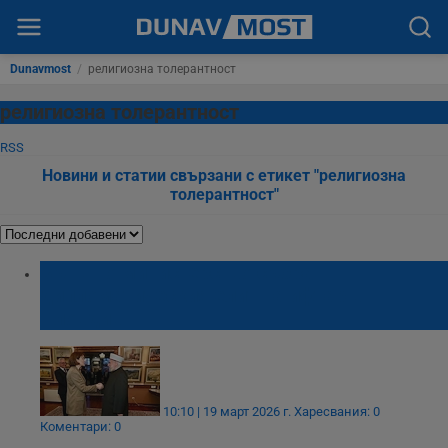
Dunavmost
/
религиозна толерантност
религиозна толерантност
RSS
Новини и статии свързани с етикет "религиозна
толерантност"
Външно министерство събра
дипломатическия елит на ифтар в
Пловдив
10:10 | 19 март 2026 г.
Харесвания: 0
Коментари: 0