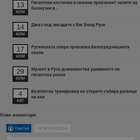
т
Гигантски костилки и семена превземат залите на
13
Екомузея в...
receive-cookie-deprecation
.hit.gemius.pl
1 година
Т
ЮЛИ
с
с
н
Джаз под звездите с Биг Бенд Русе
14
н
п
ЮЛИ
б
п
с
Русенската опера превзема Белоградчишките
17
о
скали
с
ЮЛИ
а
р
у
Музеят в Русе домакинства ушиването на
29
з
гигантска рокля
з
ЮЛИ
п
ASP.NET_SessionId
Сесия
Т
Microsoft
Безплатна тренировка на открито събира русенци
4
с
Corporation
на кея
D
www.dunavmost.com
АВГ
п
и
т
к
Нови коментари
п
и
у
Смятай
19:34 | 6.8.2026 г.
р
к