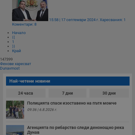
15:58 | 17 септември 2024 г.
Харесвания: 1
Коментари: 8
Начало
⟨⟨
1
⟩⟩
Край
147399
Фенове харесват
Dunavmost
Най-четени новини
24 часа
7 дни
30 дни
Полицията спаси изоставено на пътя момче
09:36 | 6.8.2026 г.
Агенцията по рибарство следи денонощно река
Дунав