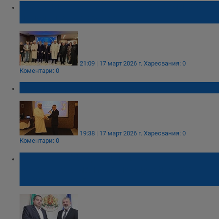
Традиционният ифтар в Русе премина с
призиви за човечност
21:09 | 17 март 2026 г.
Харесвания: 0
Коментари: 0
Над 100 души празнуваха ифтар в Русе
19:38 | 17 март 2026 г.
Харесвания: 0
Коментари: 0
Повече от 600 души присъстваха на
сутрешната молитва по случай Курбан
Байрам в Русе