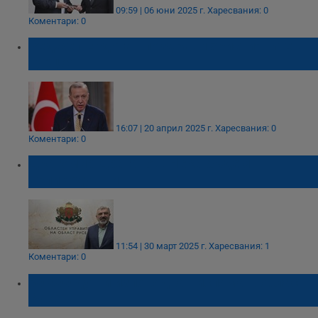
09:59 | 06 юни 2025 г.
Харесвания: 0
Коментари: 0
Реджеп Ердоган поздрави християните в
Турция
16:07 | 20 април 2025 г.
Харесвания: 0
Коментари: 0
Драгомир Драганов: Нека бъдем
великодушни
11:54 | 30 март 2025 г.
Харесвания: 1
Коментари: 0
30 000 души изповядват исляма в област
Русе