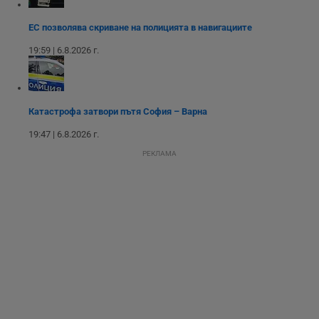
ЕС позволява скриване на полицията в навигациите
Таргетиране
Функционалност
19:59 | 6.8.2026 г.
Некласифицирани
Катастрофа затвори пътя София – Варна
19:47 | 6.8.2026 г.
РЕКЛАМА
Строго необходимо
Ефективност
Таргетиране
Функционалност
Некласифицирани
Строго необходимите бисквитки позволяват основната
функционалност на уебсайта, като потребителско
влизане и управление на акаунта. Уебсайтът не може да
се използва правилно без строго необходими
бисквитки.