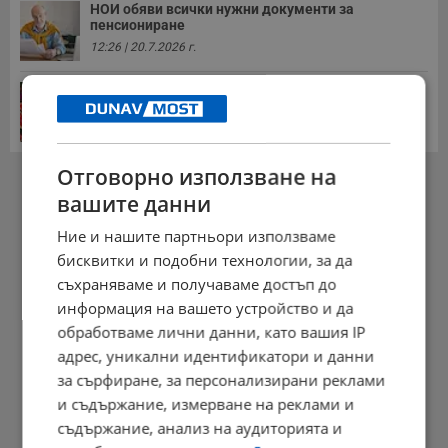
НОИ обяви всички нужни документи за
пенсиониране
12:26 | 20.7.2026 г.
Цените на дините в Гърция удариха историческо
дъно
15:58 | 22.7.2026 г.
Отговорно използване на
РЕКЛАМА
вашите данни
Ние и нашите партньори използваме
бисквитки и подобни технологии, за да
съхраняваме и получаваме достъп до
информация на вашето устройство и да
обработваме лични данни, като вашия IP
адрес, уникални идентификатори и данни
за сърфиране, за персонализирани реклами
и съдържание, измерване на реклами и
съдържание, анализ на аудиторията и