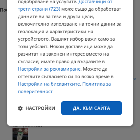
подобряване на услугите.
Доставчици от
трети страни (723)
може също да обработват
Последни новини
данните ви за тези и други цели,
включително използване на точни данни за
геолокация и характеристики на
устройството. Вашият избор важи само за
Умъртвиха най-опасната дива котка в Нова Зеландия
този уебсайт. Някои доставчици може да
20:41 | 6.8.2026 г.
разчитат на законен интерес вместо на
съгласие; имате право да възразите в
Настройки за рекламиране
. Можете да
оттеглите съгласието си по всяко време в
Шофьори пред дилема заради новите цени по бензиностанциите
Настройки на бисквитките
.
Политика за
20:25 | 6.8.2026 г.
поверителност
НАСТРОЙКИ
ДА, КЪМ САЙТА
Бдение за убития в Пловдив Георги Кузев
20:17 | 6.8.2026 г.
Строго
Ефективност
необходимо