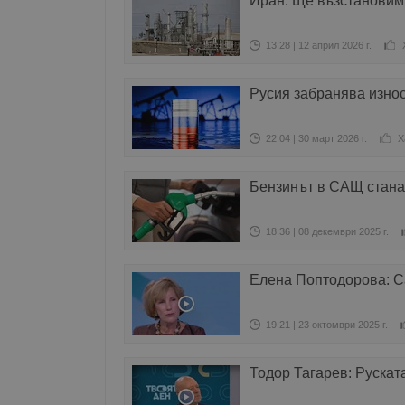
Иран: Ще възстановим
13:28 | 12 април 2026 г.
Русия забранява износ
22:04 | 30 март 2026 г.
Х
Бензинът в САЩ стана 
18:36 | 08 декември 2025 г.
Елена Поптодорова: С
19:21 | 23 октомври 2025 г.
Тодор Тагарев: Рускат