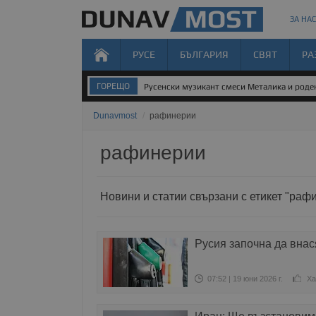
ЗА НАС
РУСЕ
БЪЛГАРИЯ
СВЯТ
РА
ГОРЕЩО
Русенски музикант смеси Металика и род
Dunavmost
/
рафинерии
рафинерии
Новини и статии свързани с етикет "раф
Русия започна да внас
07:52 | 19 юни 2026 г.
Ха