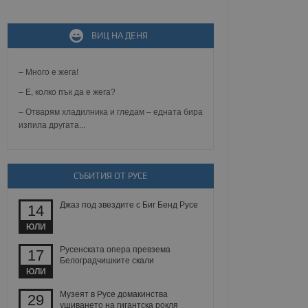
не, зададена от уеб
ВИЦ НА ДЕНЯ
 ASP.NET MVC
спре неразрешеното
т, известно като
тове. Той не съдържа
– Много е жега!
щожава при затваряне
– Е, колко пък да е жега?
ение на съгласието на
– Отварям хладилника и гледам – едната бира
ст за тяхното
изпила другата...
а данни за съгласието
ични политики и
антира, че техните
 сесии.
СЪБИТИЯ ОТ РУСЕ
аничаване между хората
а, за да се правят
хния уебсайт.
Джаз под звездите с Биг Бенд Русе
14
сигнализира на
ЮЛИ
 на бисквитките,
а съответствие и
Русенската опера превзема
17
ндарти и
Белоградчишките скали
ЮЛИ
ck и предоставя
Музеят в Русе домакинства
требител използва
29
йният потребител може
ушиването на гигантска рокля