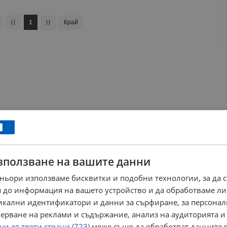
⟨⟨
1
⟩⟩
Край
зползване на вашите данни
ньори използваме бисквитки и подобни технологии, за да 
 до информация на вашето устройство и да обработваме ли
никални идентификатори и данни за сърфиране, за персона
ерване на реклами и съдържание, анализ на аудиторията и
и от трети страни (723)
може също да обработват данните в