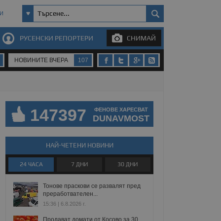
И
РУСЕНСКИ РЕПОРТЕРИ
СНИМАЙ
НОВИНИТЕ ВЧЕРА
107
147397
ФЕНОВЕ ХАРЕСВАТ
DUNAVMOST
НАЙ-ЧЕТЕНИ НОВИНИ
24 ЧАСА
7 ДНИ
30 ДНИ
Тонове праскови се развалят пред
преработвателен...
15:36 | 6.8.2026 г.
Продават домати от Косово за 30