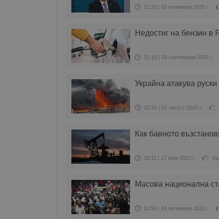
11:15 | 16 октомври 2025 г.
Недостиг на бензин в 
21:10 | 09 септември 2025 г.
Украйна атакува руск
15:20 | 02 август 2025 г.
Как бавното възстанов
10:11 | 17 юни 2023 г.
Ха
Масова национална ст
11:56 | 18 октомври 2022 г.