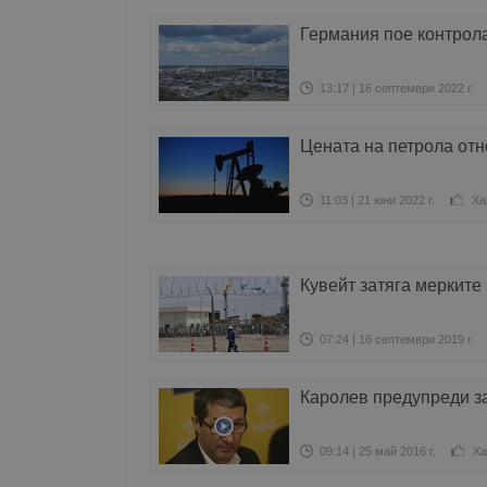
Германия пое контрол
13:17 | 16 септември 2022 г.
Цената на петрола отн
11:03 | 21 юни 2022 г.
Ха
Кувейт затяга мерките
07:24 | 16 септември 2019 г.
Каролев предупреди з
09:14 | 25 май 2016 г.
Ха