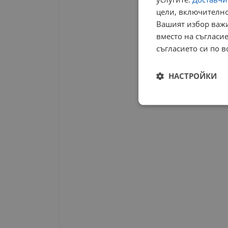
цели, включително
Вашият избор важи
вместо на съгласие
съгласието си по в
НАСТРОЙКИ
Строго
необходимо
Строго н
Строго необходимите б
на акаунта. Уебсайтът 