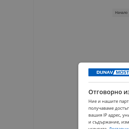
Начало
Отговорно и
Ние и нашите парт
получаваме достъп
вашия IP адрес, у
и съдържание, изм
услугите.
Доставчиц