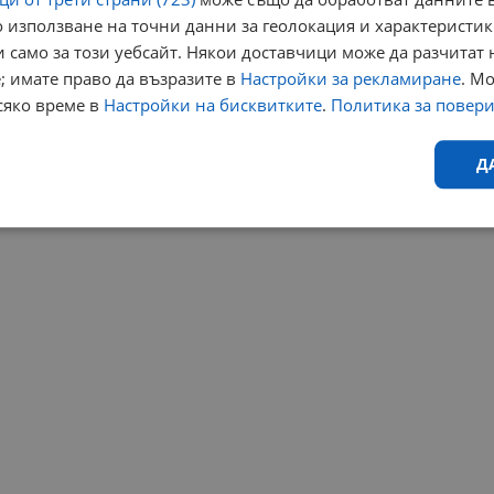
 използване на точни данни за геолокация и характеристик
 само за този уебсайт. Някои доставчици може да разчитат 
; имате право да възразите в
Настройки за рекламиране
. М
сяко време в
Настройки на бисквитките
.
Политика за повер
Д
Ефективност
Таргетиране
Функционалност
Н
еобходимо
Ефективност
Таргетиране
Функционалност
Неклас
исквитки позволяват основната функционалност на уебсайта, като потребителско
не може да се използва правилно без строго необходими бисквитки.