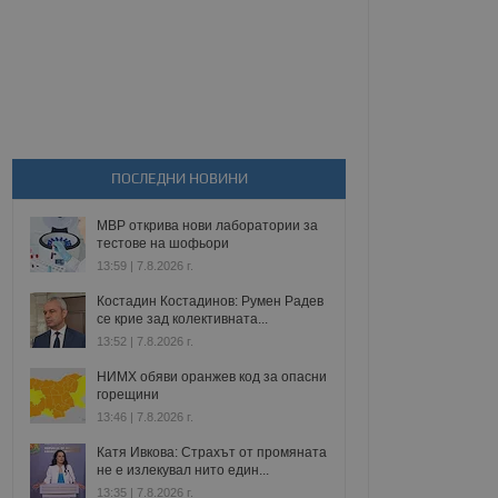
ПОСЛЕДНИ НОВИНИ
МВР открива нови лаборатории за
тестове на шофьори
13:59 | 7.8.2026 г.
Костадин Костадинов: Румен Радев
се крие зад колективната...
13:52 | 7.8.2026 г.
НИМХ обяви оранжев код за опасни
горещини
13:46 | 7.8.2026 г.
Катя Ивкова: Страхът от промяната
не е излекувал нито един...
13:35 | 7.8.2026 г.