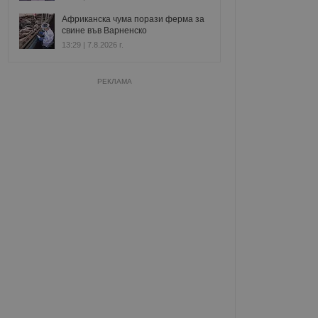
Африканска чума порази ферма за
свине във Варненско
13:29 | 7.8.2026 г.
РЕКЛАМА