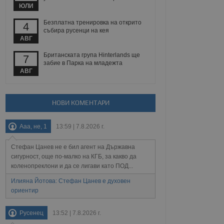
 уебсайт.
ЮЛИ
Безплатна тренировка на открито
4
събира русенци на кея
АВГ
Описание
Британската група Hinterlands ще
7
забие в Парка на младежта
ребителски
елското поведение и
АВГ
раници на сайта. Тя
яване на сайта. Тя
не на прегледи на
формация, която е
взаимодействат с
нкционалност в целия
прекарано на
редпочитанията на
 сайтове; тя може
НОВИ КОМЕНТАРИ
остта на социалните
тора на сайта.
използва новата или
елски взаимодействия
Ааа, не, 1
13:59 | 7.8.2026 г.
нето и потребителския
Стефан Цанев не е бил агент на Държавна
рез събиране на данни
сигурност, още по-малко на КГБ, за какво да
 помага за
отребителите се
коленопреклони и да се лигави като ПОД...
тапите на тестване.
Илияна Йотова: Стефан Цанев е духовен
тистически данни,
ориентир
 броя на посещенията,
 са били заредени.
елския опит.
Русенец
13:52 | 7.8.2026 г.
я за потребителското