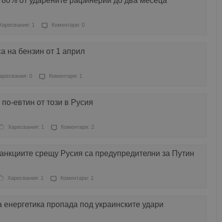
 80% от ударените рафинерии до два месеца
Харесвания: 1
Коментари: 0
а на бензин от 1 април
аресвания: 0
Коментари: 1
по-евтин от този в Русия
Харесвания: 1
Коментари: 2
анкциите срещу Русия са предупредителни за Путин
Харесвания: 1
Коментари: 1
а енергетика пропада под украинските удари