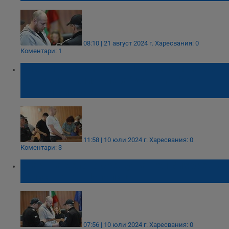
08:10 | 21 август 2024 г.
Харесвания: 0
Коментари: 1
Близките на Митко от Цалапица поискаха
над един милион лева "кръвнина" от
Рангел Бизюрев
11:58 | 10 юли 2024 г.
Харесвания: 0
Коментари: 3
Старт на делото срещу Рангел Бизюрев за
убийството в Цалапица
07:56 | 10 юли 2024 г.
Харесвания: 0