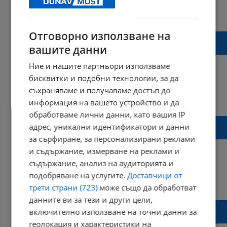
10:22 | 30 ноември 2023 г.
Харесвания: 0
Коментари: 0
Отговорно използване на
Майката на Димитър Малинов: Кой е
вашите данни
помагал на Рангел да се укрива в Дания?
Ние и нашите партньори използваме
бисквитки и подобни технологии, за да
съхраняваме и получаваме достъп до
09:45 | 30 ноември 2023 г.
Харесвания: 0
информация на вашето устройство и да
Коментари: 0
обработваме лични данни, като вашия IP
Арестуваха в чужбина заподозрения за
адрес, уникални идентификатори и данни
убийството в Цалапица
за сърфиране, за персонализирани реклами
и съдържание, измерване на реклами и
съдържание, анализ на аудиторията и
подобряване на услугите.
Доставчици от
12:50 | 29 ноември 2023 г.
Харесвания: 1
трети страни (723)
може също да обработват
Коментари: 0
данните ви за тези и други цели,
Георги Чергов: Заварвам ОДМВР -
включително използване на точни данни за
Пловдив в доста напрегнато състояние
геолокация и характеристики на