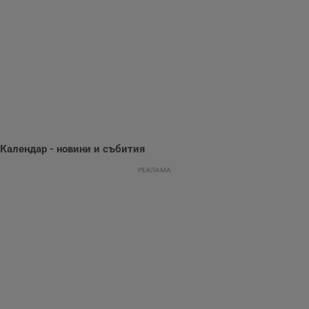
събиране на
информация за
потребителското
поведение и
предпочитания.
Тази информация
се използва, за да
се оптимизира
представянето на
уебсайта и да
направят
рекламните
съобщения по-
важни за
потребителя.
Календар - новини и събития
РЕКЛАМА