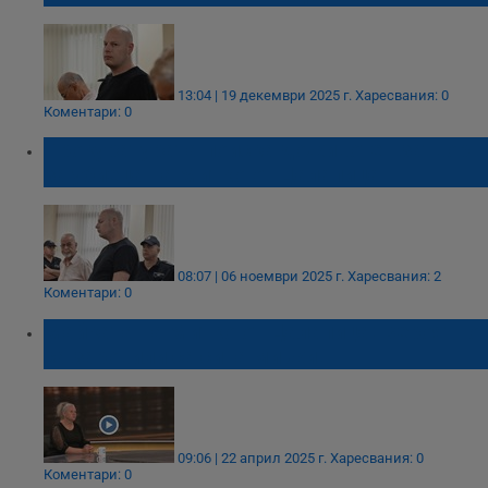
13:04 | 19 декември 2025 г.
Харесвания: 0
Коментари: 0
Прокуратурата поиска доживотен затвор
за убиеца на Митко от Цалапица
08:07 | 06 ноември 2025 г.
Харесвания: 2
Коментари: 0
Майката на Митко от Цалапица: Вероятно
са заровили са сина ми жив
09:06 | 22 април 2025 г.
Харесвания: 0
Коментари: 0