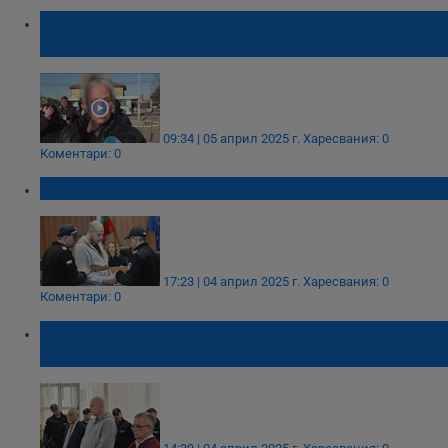
Атанаска Бакалова: Присъдата на Рангел
Бизюрев е срамна
09:34 | 05 април 2025 г.
Харесвания: 0
Коментари: 0
15 години затвор за Рангел Бизюрев
17:23 | 04 април 2025 г.
Харесвания: 0
Коментари: 0
Рангел Бизюрев: Моля ви, повярвайте ми,
не съм искал да убивам Димитър