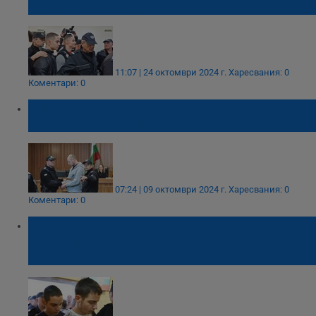
Валентин Динкови
11:07 | 24 октомври 2024 г.
Харесвания: 0
Коментари: 0
Ключови свидетели застават пред съда за
смъртта на Димитър Малинов
07:24 | 09 октомври 2024 г.
Харесвания: 0
Коментари: 0
Братя Динкови отново пред съда:
Продължава делото за укривателство в
Цалапица