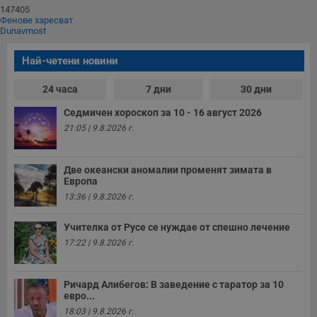
п
147405
и
Фенове харесват
п
Dunavmost
A
т
е
Най-четени новини
д
н
п
24 часа
7 дни
30 дни
с
у
Седмичен хороскоп за 10 - 16 август 2026
и
ф
21:05 | 9.8.2026 г.
н
м
Т
и
Две океански аномалии променят зимата в
п
Европа
у
з
13:36 | 9.8.2026 г.
б
VISITOR_PRIVACY_METADATA
5 месеца
Т
YouTube
Учителка от Русе се нуждае от спешно лечение
4
с
.youtube.com
седмици
с
17:22 | 9.8.2026 г.
с
п
и
п
Ричард Алибегов: В заведение с таратор за 10
т
евро...
в
с
18:03 | 9.8.2026 г.