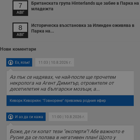
Британската група Hinterlands ще забие в Парка на
7
младежта
АВГ
Историческа възстановка за Илинден оживява в
8
Парка на...
АВГ
Нови коментари
Ех, язък!
11:03 | 10.8.2026 г.
Аз пък се надявах, че най-после ще прочетем
некролога на Агент Димитър, отровителя от
десетилетия на български мозъци, а...
Кеворк Кеворкян: "Говнорене" превзема родния ефир
И аз да си кажа
11:00 | 10.8.2026 г.
Боже, де ги копат тези "експерти"! Абе важното е
Русия да се ползва в негативен план! Щото у