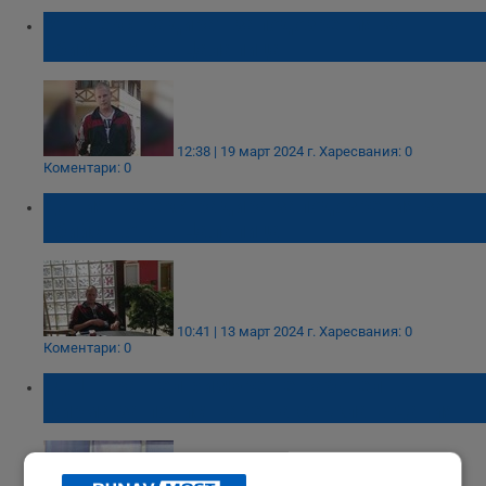
Утре екстрадират заподозрения за
убийството в Цалапица
12:38 | 19 март 2024 г.
Харесвания: 0
Коментари: 0
Дания ще екстрадира заподозрения за
убийството в Цалапица
10:41 | 13 март 2024 г.
Харесвания: 0
Коментари: 0
ГДНП: Рангел Бизюрев е работел във
фирма за почистване на стъкла в Дания