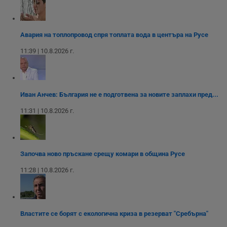
посетителят на
функционалността
използва за
уебсайта
на социалните
вътрешни
използва новата
медии в сайта.
анализи от
или старата
оператора на
версия на
сайта.
Авария на топлопровод спря топлата вода в центъра на Русе
интерфейса на
Youtube.
_sharedID_cst
.dunavmost.com
11
Тази бисквитка се
11:39 | 10.8.2026 г.
месеца 4
използва за
седмици
проследяване на
потребителски
взаимодействия и
ангажираност на
уебсайта за
Иван Анчев: България не е подготвена за новите заплахи пред...
подобряване на
обслужването и
11:31 | 10.8.2026 г.
потребителския
опит.
Gtest
1
Тази бисквитка се
Gemius
седмица
използва за A/B
.hit.gemius.pl
тестване на
Започва ново пръскане срещу комари в община Русе
уебсайта чрез
събиране на
данни за
11:28 | 10.8.2026 г.
поведението и
взаимодействието
на посетителите.
Той помага за
подобряване на
потребителския
Властите се борят с екологична криза в резерват "Сребърна"
опит, като
разбира как