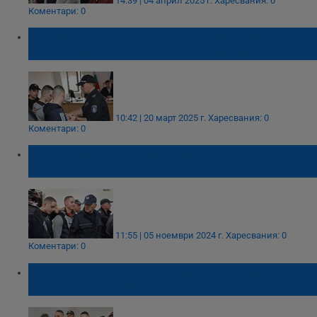
14:39 | 04 април 2025 г.
Харесвания: 0
Коментари: 0
Увеличиха присъдите на близнаците
Динкови за убийството в Цалапица
10:42 | 20 март 2025 г.
Харесвания: 0
Коментари: 0
Родителите на близнаците проговориха за
убийството на Димитър
11:55 | 05 ноември 2024 г.
Харесвания: 0
Коментари: 0
Родителите на близнаците от Цалапица
най-после се появиха в съда