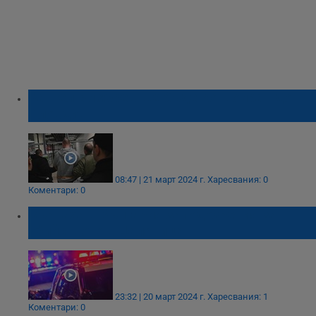
Рангел Бизюрев ще бъде конвоиран до
Пловдив
08:47 | 21 март 2024 г.
Харесвания: 0
Коментари: 0
Върнаха в България заподозрения за
убийството в Цалапица
23:32 | 20 март 2024 г.
Харесвания: 1
Коментари: 0