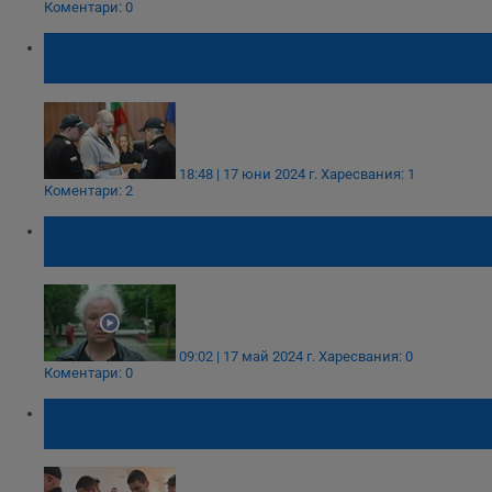
Коментари: 0
Рангел Бизюрев се изправя пред съда за
убийството в Цалапица
18:48 | 17 юни 2024 г.
Харесвания: 1
Коментари: 2
Майката на Митко: Рангел и близнаците
имаха 7 дни да стиковат версиите си
09:02 | 17 май 2024 г.
Харесвания: 0
Коментари: 0
Втори съдия "поряза" близнаците от
Цалапица