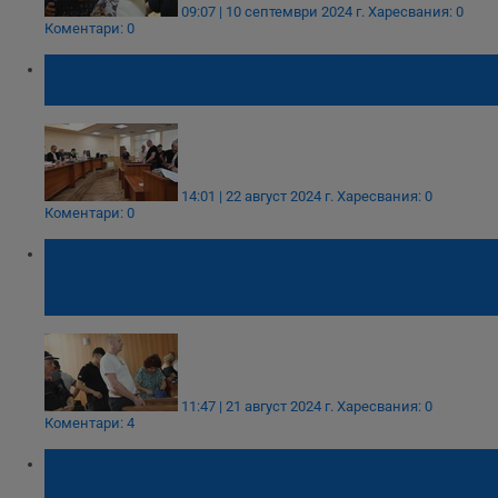
09:07 | 10 септември 2024 г.
Харесвания: 0
Коментари: 0
Приятел на Рангел Бизюрев: Не е тайна, че
взима амфетамини
14:01 | 22 август 2024 г.
Харесвания: 0
Коментари: 0
Рангел Бизюрев: Димитър ме обиди, не
става въпрос за кредити, момичета или
наркотици
11:47 | 21 август 2024 г.
Харесвания: 0
Коментари: 4
Стартира делото за убийството в
Цалапица