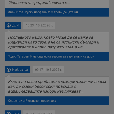
"борелската градина" всичко е...
Иван Игов: Руски неофашизъм трови децата ни
До 4
10:23 | 10.8.2026 г.
Последното нещо, което може да се каже за
индивиди като тебе, е че са истински българи и
притежават и капка патриотизъм, а не...
Тодор Тагарев: Има още една версия за взривилия се дрон
Избирател
09:17 | 10.8.2026 г.
Кмета да реши проблема с комарите,всички знаем
как да смени белокосия пръскащ с
вода.Следващите избори наближават...
Кладенци в Русенско пресъхнаха