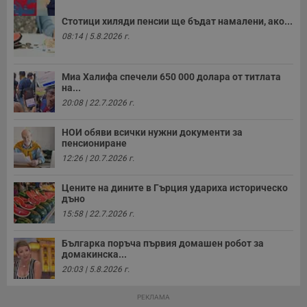
б
п
Стотици хиляди пенсии ще бъдат намалени, ако...
с
о
08:14 | 5.8.2026 г.
с
а
р
у
Миа Халифа спечели 650 000 долара от титлата
з
на...
з
п
20:08 | 22.7.2026 г.
ASP.NET_SessionId
Сесия
Т
Microsoft
с
НОИ обяви всички нужни документи за
Corporation
D
www.dunavmost.com
пенсиониране
п
12:26 | 20.7.2026 г.
и
т
к
Цените на дините в Гърция удариха историческо
п
и
дъно
у
15:58 | 22.7.2026 г.
р
к
п
Българка поръча първия домашен робот за
д
домакинска...
д
п
20:03 | 5.8.2026 г.
у
РЕКЛАМА