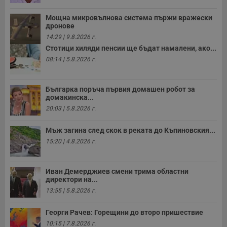
з
с
п
Мощна микровълнова система пържи вражески
о
дронове
р
14:29 | 9.8.2026 г.
п
н
Стотици хиляди пенсии ще бъдат намалени, ако...
п
08:14 | 5.8.2026 г.
к
ч
п
с
б
Българка поръча първия домашен робот за
домакинска...
__cf_bm
29
Т
Cloudflare Inc.
20:03 | 5.8.2026 г.
минути
с
.twitter.com
59
р
секунди
м
Мъж загина след скок в реката до Къпиновския...
б
о
15:20 | 4.8.2026 г.
у
п
о
и
Иван Демерджиев смени трима областни
т
директори на...
receive-cookie-deprecation
.hit.gemius.pl
1 година
Т
13:55 | 5.8.2026 г.
с
с
н
Георги Рачев: Горещини до второ пришествие
н
10:15 | 7.8.2026 г.
п