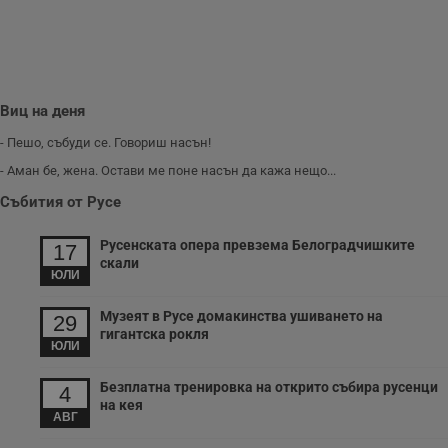
Виц на деня
- Пешо, събуди се. Говориш насън!
- Аман бе, жена. Остави ме поне насън да кажа нещо...
Събития от Русе
Русенската опера превзема Белоградчишките
17
скали
ЮЛИ
Музеят в Русе домакинства ушиването на
29
гигантска рокля
ЮЛИ
Безплатна тренировка на открито събира русенци
4
на кея
АВГ