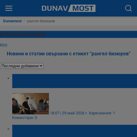
Dunavmost
/
рангел бизюрев
рангел бизюрев
RSS
Новини и статии свързани с етикет "рангел бизюрев"
Осъдиха Рангел Бизюрев на 17 години
затвор
18:07 | 29 май 2026 г.
Харесвания: 1
Коментари: 0
Апелативният съд увеличи присъдата на
Рангел Бизюрев на 17 години затвор