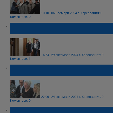
10:10 | 05 ноември 2024 г.
Харесвания: 0
Коментари: 0
Борислав Сарафов се срещна с майката на
Димитър от Цалапица
14:54 | 29 октомври 2024 г.
Харесвания: 0
Коментари: 1
Майката на убития младеж от Цалапица:
Три години затвор е подигравка
22:06 | 24 октомври 2024 г.
Харесвания: 0
Коментари: 0
Съдът решава съдбата на Борислав и