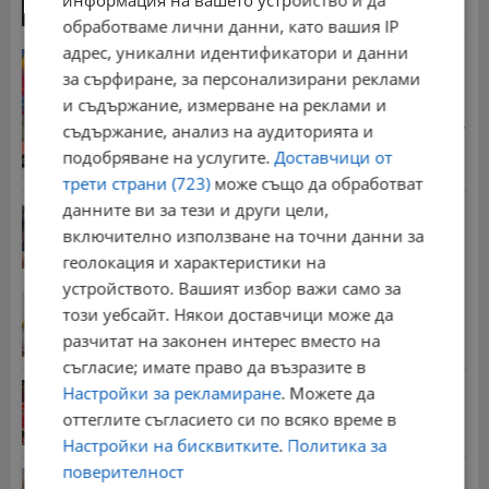
информация на вашето устройство и да
13:55 | 5.8.2026 г.
обработваме лични данни, като вашия IP
адрес, уникални идентификатори и данни
Георги Рачев: Горещини до второ пришествие
за сърфиране, за персонализирани реклами
10:15 | 7.8.2026 г.
и съдържание, измерване на реклами и
Стотици хиляди пенсии ще бъдат намалени, ако...
съдържание, анализ на аудиторията и
08:14 | 5.8.2026 г.
подобряване на услугите.
Доставчици от
трети страни (723)
може също да обработват
данните ви за тези и други цели,
Миа Халифа спечели 650 000 долара от титлата
на...
включително използване на точни данни за
20:08 | 22.7.2026 г.
геолокация и характеристики на
устройството. Вашият избор важи само за
НОИ обяви всички нужни документи за
този уебсайт. Някои доставчици може да
пенсиониране
разчитат на законен интерес вместо на
12:26 | 20.7.2026 г.
съгласие; имате право да възразите в
Цените на дините в Гърция удариха историческо
Настройки за рекламиране
. Можете да
дъно
оттеглите съгласието си по всяко време в
15:58 | 22.7.2026 г.
Настройки на бисквитките
.
Политика за
поверителност
Българка поръча първия домашен робот за