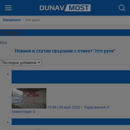
Dunavmost
/
птп русе
птп русе
RSS
Новини и статии свързани с етикет "птп русе"
Млад шофьор с БМВ вкара мъж в болница
след челен удар
10:46 | 08 май 2026 г.
Харесвания: 0
Коментари: 0
Опасна шахта зее на булевард "Липник"