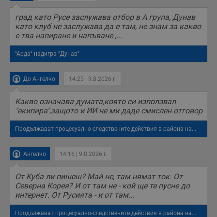
обслужването и
потребителския
опит.
град като Русе заслужава отбор в А група, Дунав
като клуб не заслужава да е там, не знам за какво
Gtest
1
Тази бисквитка се
Gemius
е тва напиране и напъване ,...
седмица
използва за A/B
.hit.gemius.pl
тестване на
уебсайта чрез
"Арда" надигра "Дунав"
събиране на
данни за
поведението и
взаимодействието
До Ангелчо
14:25 | 9.8.2026 г.
на посетителите.
Той помага за
подобряване на
Какво означава думата,която си използвал
потребителския
"екипира",защото и ИИ не ми даде смислен отговор
опит, като
разбира как
потребителите се
Продължават процесуално-следствените действия в района на...
ангажират с
различни
елементи на
уебсайта по
Ангелчо
14:16 | 9.8.2026 г.
време на етапите
на тестване.
От Куба ли пишеш? Май не, там нямат ток. От
Gdyn
1 година
Тази бисквитка се
Gemius
Северна Корея? И от там не - кой ще те пусне до
използва за
.hit.gemius.pl
събиране на
интернет. От Русията - и от там...
анонимни
статистически
данни, свързани с
Продължават процесуално-следствените действия в района на...