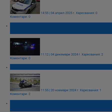
14:55 | 04 април 2025 г.
Харесвания: 0
Коментари: 0
Шофьорът, блъснал пешеходец край
Птицекомбината, не е бил пиян
11:12 | 04 декември 2024 г.
Харесвания: 2
Коментари: 0
19-годишен моторист катастрофира в Русе
11:55 | 20 ноември 2024 г.
Харесвания: 1
Коментари: 2
"Напушен" шофьор предизвика
катастрофа на булевард "Съединение"