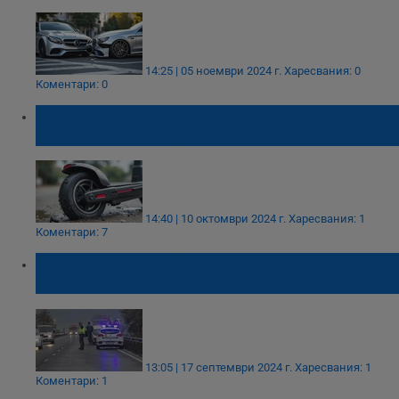
14:25 | 05 ноември 2024 г.
Харесвания: 0
Коментари: 0
Момче с тротинетка пострада при сблъсък
с автомобил в Русе
14:40 | 10 октомври 2024 г.
Харесвания: 1
Коментари: 7
Челна катастрофа на пътя Русе - Две
могили
13:05 | 17 септември 2024 г.
Харесвания: 1
Коментари: 1