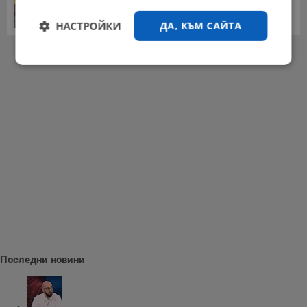
домакинска...
20:03 | 5.8.2026 г.
НАСТРОЙКИ
ДА, КЪМ САЙТА
РЕКЛАМА
Строго
Ефективност
необходимо
Таргетиране
Функционалност
Некласифицирани
Последни новини
Строго необходимо
Ефективност
Таргетиране
Функционалност