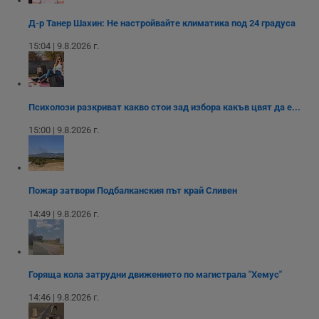
Некласифицирани
Д-р Танер Шахин: Не настройвайте климатика под 24 градуса
Строго необходимите бисквитки позволяват основната
15:04 | 9.8.2026 г.
функционалност на уебсайта, като потребителско
влизане и управление на акаунта. Уебсайтът не може да
се използва правилно без строго необходими
бисквитки.
Валиден
Психолози разкриват какво стои зад избора какъв цвят да е...
Име
Доставчик
/
Домейн
О
до
15:00 | 9.8.2026 г.
__RequestVerificationToken
Сесия
Т
Microsoft
п
Corporation
ф
www.dunavmost.com
з
п
и
Пожар затвори Подбалканския път край Сливен
п
A
14:49 | 9.8.2026 г.
т
е
д
н
п
с
Горяща кола затрудни движението по магистрала "Хемус"
у
и
14:46 | 9.8.2026 г.
ф
н
м