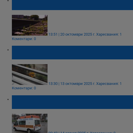
Охлюва
13:51 | 20 октомври 2025 г.
Харесвания: 1
Коментари: 0
Шофьор се заби в предпазната ограда на
булевард "Липник"
13:30 | 13 октомври 2025 г.
Харесвания: 1
Коментари: 0
Мъж с електрически велосипед пострада
при инцидент в село Червена вода