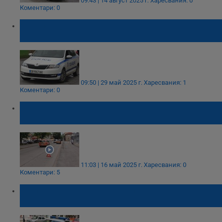
09:43 | 14 август 2025 г.
Харесвания: 0
Коментари: 0
Двама души пострадаха при верижна
катастрофа в Николово
09:50 | 29 май 2025 г.
Харесвания: 1
Коментари: 0
Шофьорка обърка педалите и предизвика
катастрофа в Русе
11:03 | 16 май 2025 г.
Харесвания: 0
Коментари: 5
Камион удари лек автомобил в центъра на
Русе