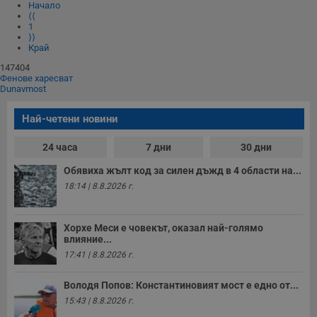
Начало
⟨⟨
1
⟩⟩
Край
147404
Фенове харесват
Dunavmost
Най-четени новини
24 часа
7 дни
30 дни
Обявиха жълт код за силен дъжд в 4 области на...
18:14 | 8.8.2026 г.
Хорхе Меси е човекът, оказал най-голямо
влияние...
17:41 | 8.8.2026 г.
Володя Попов: Константиновият мост е едно от...
15:43 | 8.8.2026 г.