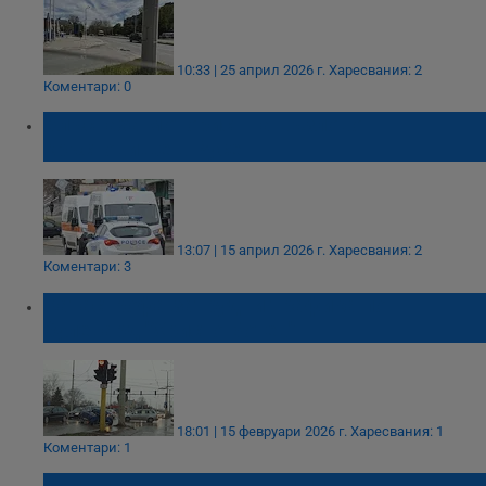
10:33 | 25 април 2026 г.
Харесвания: 2
Коментари: 0
Блъснаха моторист на възлово
кръстовище в Русе
13:07 | 15 април 2026 г.
Харесвания: 2
Коментари: 3
Катастрофа затрудни трафика по
булевард "Христо Ботев"
18:01 | 15 февруари 2026 г.
Харесвания: 1
Коментари: 1
Кола падна в скат до жп линията край