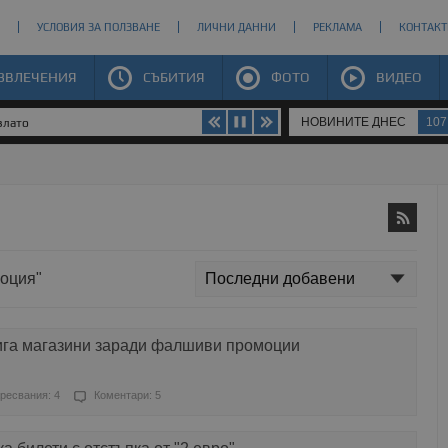
УСЛОВИЯ ЗА ПОЛЗВАНЕ
ЛИЧНИ ДАННИ
РЕКЛАМА
КОНТАКТ
ЗВЛЕЧЕНИЯ
СЪБИТИЯ
ФОТО
ВИДЕО
НОВИНИТЕ ДНЕС
107
злато
моция"
ига магазини заради фалшиви промоции
ресвания: 4
Коментари: 5