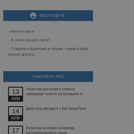
ВИЦ НА ДЕНЯ
не, зададена от уеб
 ASP.NET MVC
спре неразрешеното
т, известно като
– Много е жега!
тове. Той не съдържа
щожава при затваряне
– Е, колко пък да е жега?
– Отварям хладилника и гледам – едната бира
ение на съгласието на
изпила другата...
ст за тяхното
а данни за съгласието
ични политики и
антира, че техните
 сесии.
СЪБИТИЯ ОТ РУСЕ
аничаване между хората
а, за да се правят
Гигантски костилки и семена
хния уебсайт.
13
превземат залите на Екомузея в...
ЮЛИ
сигнализира на
 на бисквитките,
Джаз под звездите с Биг Бенд Русе
14
а съответствие и
ндарти и
ЮЛИ
ck и предоставя
Русенската опера превзема
17
требител използва
Белоградчишките скали