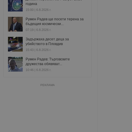
година
15:00 | 6.8.2026 г.
Румен Радев ще посети терена за
бъдещия космически...
07:19 | 6.8.2026 г.
Задържаха десет деца за
убийството в Пловдив
15:43 | 6.8.2026 г.
Румен Радев: Търговските
дружества обявяват...
10:46 | 6.8.2026 г.
РЕКЛАМА