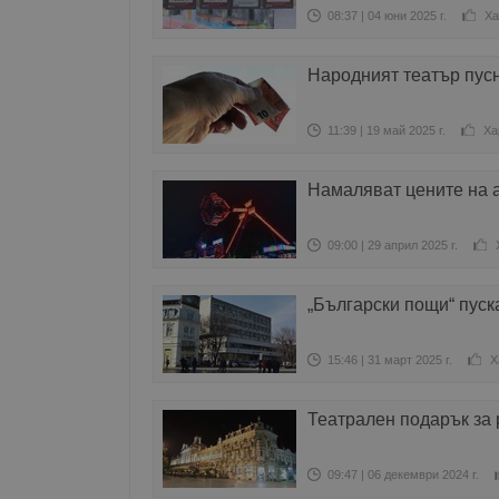
08:37 | 04 юни 2025 г.
Ха
Народният театър пусн
11:39 | 19 май 2025 г.
Ха
Намаляват цените на а
09:00 | 29 април 2025 г.
„Български пощи“ пус
15:46 | 31 март 2025 г.
Х
Театрален подарък за 
09:47 | 06 декември 2024 г.