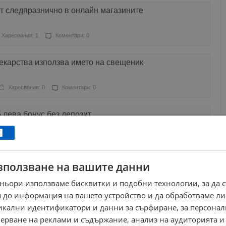
т следпразнично в онлайн магазините
Харесвания: 1
Коментари: 0
екарства използва името на свещеник
Харесвания: 0
Коментари: 0
5 лева бонус без депозит
ресвания: 0
Коментари: 0
зползване на вашите данни
бонуси без превъртане
ньори използваме бисквитки и подобни технологии, за да 
ресвания: 0
Коментари: 0
 до информация на вашето устройство и да обработваме ли
никални идентификатори и данни за сърфиране, за персона
 пържолата ще расте
ерване на реклами и съдържание, анализ на аудиторията и