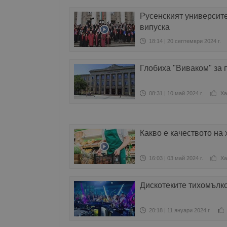
Русенският университе
випуска
18:14 | 20 септември 2024 г.
Глобиха "Виваком" за 
08:31 | 10 май 2024 г.
Ха
Какво е качеството на 
16:03 | 03 май 2024 г.
Ха
Дискотеките тихомълк
20:18 | 11 януари 2024 г.