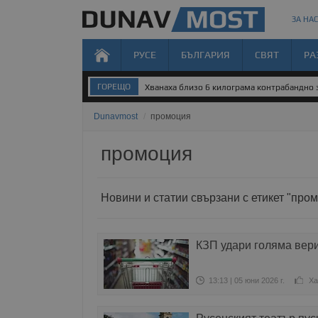
ЗА НАС
РУСЕ
БЪЛГАРИЯ
СВЯТ
РА
ГОРЕЩО
Хванаха близо 6 килограма контрабандно 
Dunavmost
/
промоция
промоция
Новини и статии свързани с етикет "про
КЗП удари голяма вер
13:13 | 05 юни 2026 г.
Ха