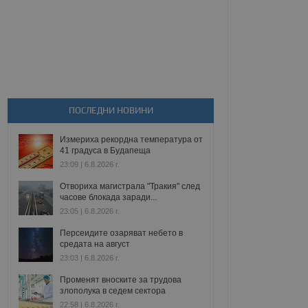
ПОСЛЕДНИ НОВИНИ
Измериха рекордна температура от
41 градуса в Будапеща
23:09 | 6.8.2026 г.
Отвориха магистрала "Тракия" след
часове блокада заради...
23:05 | 6.8.2026 г.
Персеидите озаряват небето в
средата на август
23:03 | 6.8.2026 г.
Променят вноските за трудова
злополука в седем сектора
22:58 | 6.8.2026 г.