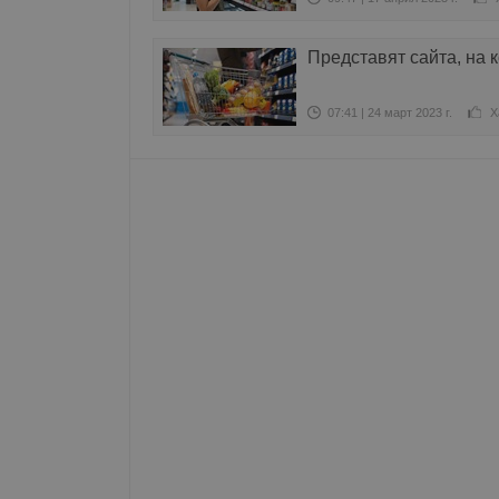
Име
Представят сайта, на 
__RequestVerificationT
07:41 | 24 март 2023 г.
Х
VISITOR_PRIVACY_MET
__cf_bm
receive-cookie-depreca
ASP.NET_SessionId