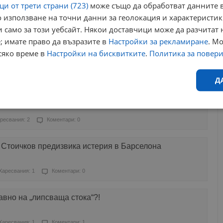
и от трети страни (723)
може също да обработват данните в
 използване на точни данни за геолокация и характеристик
ресвания: 0
Коментари: 0
 само за този уебсайт. Някои доставчици може да разчитат 
; имате право да възразите в
Настройки за рекламиране
. М
радват“ клиенти в супермаркет
сяко време в
Настройки на бисквитките
.
Политика за повер
ресвания: 6
Коментари: 1
Д
тват продукти с изтекъл срок на годност
Ефективност
Таргетиране
Функционалност
Н
ресвания: 2
Коментари: 0
 Стоичков предизвика истерия в Барселона
Харесвания: 1
Коментари: 0
еобходимо
Ефективност
Таргетиране
Функционалност
Неклас
авно на „липсваща стока“?!
исквитки позволяват основната функционалност на уебсайта, като потребителско
не може да се използва правилно без строго необходими бисквитки.
Харесвания: 1
Коментари: 1