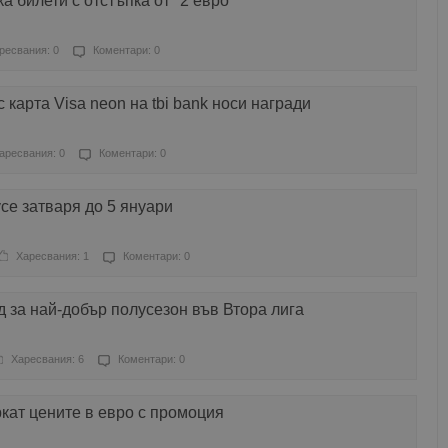
а билети с отстъпка от "2 евро"
ресвания: 0
Коментари: 0
 карта Visa neon на tbi bank носи награди
аресвания: 0
Коментари: 0
усе затваря до 5 януари
Харесвания: 1
Коментари: 0
д за най-добър полусезон във Втора лига
Харесвания: 6
Коментари: 0
кат цените в евро с промоция