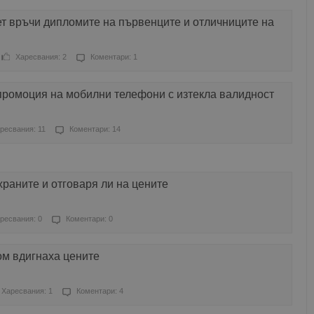
т връчи дипломите на първенците и отличниците на
Харесвания: 2
Коментари: 1
промоция на мобилни телефони с изтекла валидност
ресвания: 11
Коментари: 14
храните и отговаря ли на цените
ресвания: 0
Коментари: 0
ом вдигнаха цените
Харесвания: 1
Коментари: 4