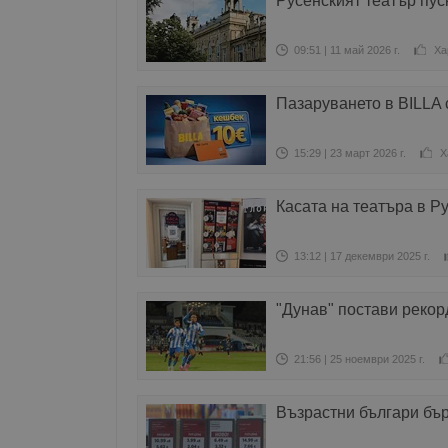
Русенският театър пуск
09:51 | 11 май 2026 г.
Ха
Пазаруването в BILLA с
15:29 | 23 март 2026 г.
Х
Касата на театъра в Р
13:12 | 17 декември 2025 г.
"Дунав" постави рекор
21:56 | 25 ноември 2025 г.
Възрастни българи бър