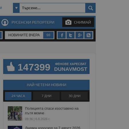
И
РУСЕНСКИ РЕПОРТЕРИ
СНИМАЙ
НОВИНИТЕ ВЧЕРА
98
147399
ФЕНОВЕ ХАРЕСВАТ
DUNAVMOST
НАЙ-ЧЕТЕНИ НОВИНИ
24 ЧАСА
7 ДНИ
30 ДНИ
Полицията спаси изоставено на
пътя момче
09:36 | 6.8.2026 г.
Дневен хороскоп за 7 август 2026