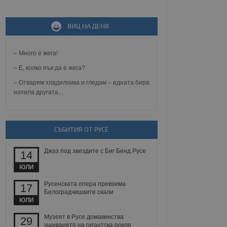
ВИЦ НА ДЕНЯ
не, зададена от уеб
 ASP.NET MVC
спре неразрешеното
т, известно като
– Много е жега!
тове. Той не съдържа
щожава при затваряне
– Е, колко пък да е жега?
– Отварям хладилника и гледам – едната бира
ение на съгласието на
изпила другата...
ст за тяхното
а данни за съгласието
ични политики и
антира, че техните
 сесии.
СЪБИТИЯ ОТ РУСЕ
аничаване между хората
а, за да се правят
хния уебсайт.
Джаз под звездите с Биг Бенд Русе
14
ЮЛИ
сигнализира на
 на бисквитките,
Русенската опера превзема
17
а съответствие и
Белоградчишките скали
ндарти и
ЮЛИ
ck и предоставя
Музеят в Русе домакинства
29
требител използва
ушиването на гигантска рокля