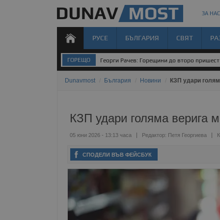
ЗА НАС
РУСЕ
БЪЛГАРИЯ
СВЯТ
РА
ГОРЕЩО
Георги Рачев: Горещини до второ пришес
Dunavmost
/
България
/
Новини
/
КЗП удари голям
КЗП удари голяма верига 
05 юни 2026 - 13:13 часа
Редактор:
Петя Георгиева
К
СПОДЕЛИ ВЪВ ФЕЙСБУК