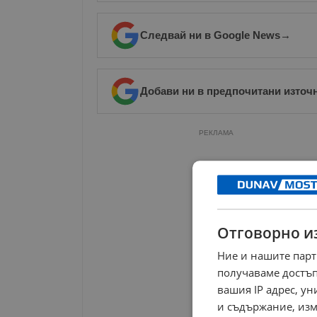
Следвай ни в Google News
→
Добави ни в предпочитани източ
РЕКЛАМА
Отговорно и
Ние и нашите парт
получаваме достъп
вашия IP адрес, у
и съдържание, изм