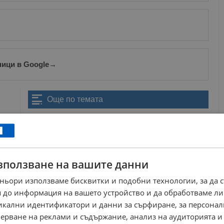
ници в Google
→
Още по темата
ВиК дружество отнесе глоба за поскъпване на
услуга със 145%
14:37 | 2.6.2026 г.
Районен съд - Русе отмени глоба, наложена от
КЗП на собственик на...
зползване на вашите данни
09:58 | 19.7.2026 г.
ньори използваме бисквитки и подобни технологии, за да 
Цена със звездичка - равно на „липсваща стока“?!
09:47 | 17.4.2023 г.
 до информация на вашето устройство и да обработваме ли
никални идентификатори и данни за сърфиране, за персона
КЗП откри над 650 нарушения в големите
ерване на реклами и съдържание, анализ на аудиторията и
хранителни вериги