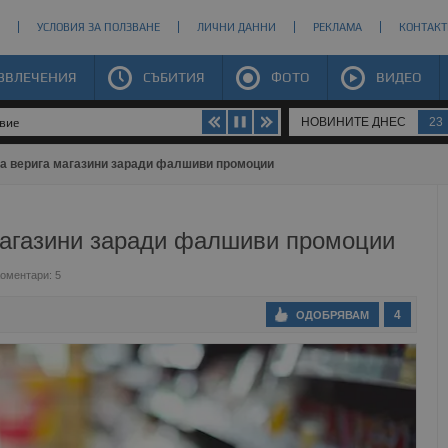
УСЛОВИЯ ЗА ПОЛЗВАНЕ
ЛИЧНИ ДАННИ
РЕКЛАМА
КОНТАКТ
ЗВЛЕЧЕНИЯ
СЪБИТИЯ
ФОТО
ВИДЕО
НОВИНИТЕ ДНЕС
23
твие
а верига магазини заради фалшиви промоции
магазини заради фалшиви промоции
оментари: 5
4
ОДОБРЯВАМ