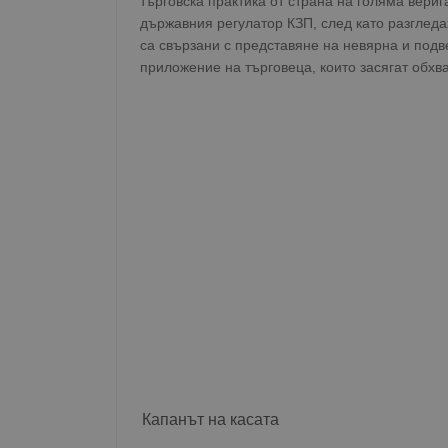
търговска практика от страна на голяма вери
държавния регулатор КЗП, след като разглед
са свързани с представяне на невярна и по
приложение на търговеца, които засягат обхв
Капанът на касата