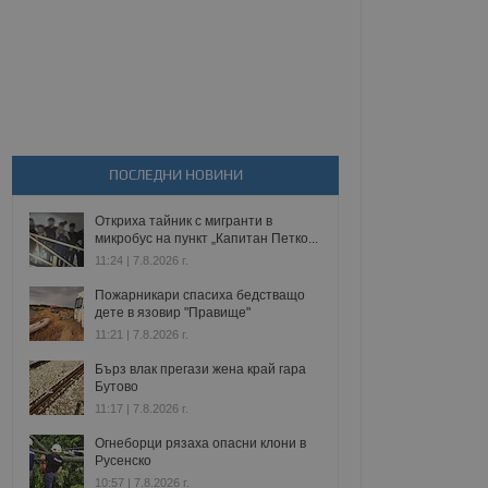
ПОСЛЕДНИ НОВИНИ
Откриха тайник с мигранти в
микробус на пункт „Капитан Петко...
11:24 | 7.8.2026 г.
Пожарникари спасиха бедстващо
дете в язовир "Правище"
11:21 | 7.8.2026 г.
Бърз влак прегази жена край гара
Бутово
11:17 | 7.8.2026 г.
Огнеборци рязаха опасни клони в
Русенско
10:57 | 7.8.2026 г.