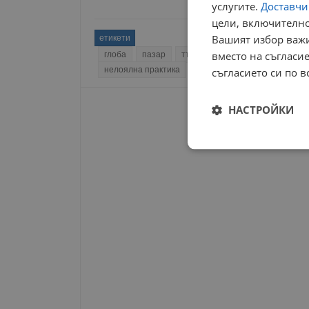
услугите.
Доставчиц
цели, включително
Вашият избор важи
етикети
вместо на съгласие
глоба
пазар
търговска верига
промоция
нелоялна практика
рекламна брошура
фалш
съгласието си по в
НАСТРОЙКИ
Строго
необходимо
Строго н
Строго необходимите б
на акаунта. Уебсайтът 