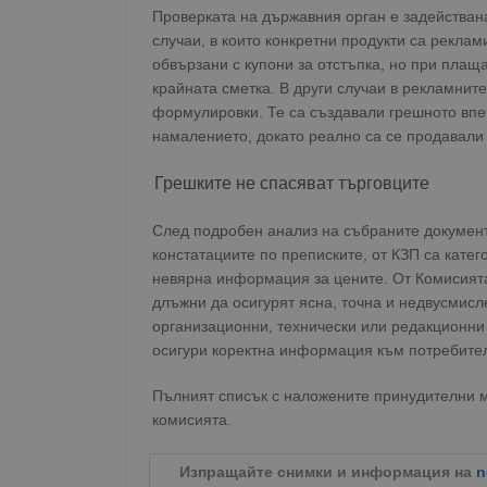
Проверката на държавния орган е задействан
случаи, в които конкретни продукти са рекла
обвързани с купони за отстъпка, но при плащ
крайната сметка. В други случаи в рекламни
формулировки. Те са създавали грешното впеч
намалението, докато реално са се продавали 
Грешките не спасяват търговците
След подробен анализ на събраните документ
констатациите по преписките, от КЗП са кате
невярна информация за цените. От Комисията
длъжни да осигурят ясна, точна и недвусмис
организационни, технически или редакционни 
осигури коректна информация към потребители
Пълният списък с наложените принудителни м
комисията.
Изпращайте снимки и информация на
n