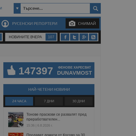
И
РУСЕНСКИ РЕПОРТЕРИ
СНИМАЙ
НОВИНИТЕ ВЧЕРА
107
147397
ФЕНОВЕ ХАРЕСВАТ
DUNAVMOST
НАЙ-ЧЕТЕНИ НОВИНИ
24 ЧАСА
7 ДНИ
30 ДНИ
Тонове праскови се развалят пред
преработвателен...
15:36 | 6.8.2026 г.
Продават домати от Косово за 30