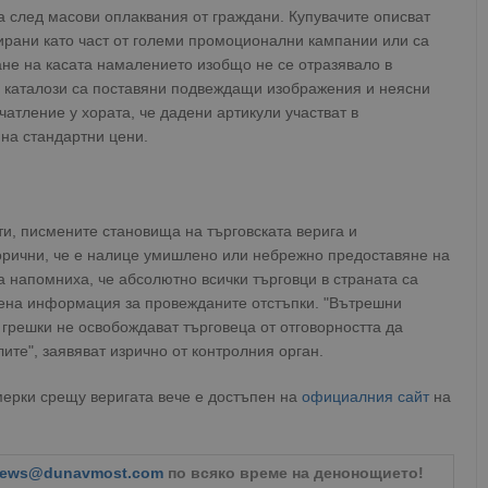
а след масови оплаквания от граждани. Купувачите описват
мирани като част от големи промоционални кампании или са
ане на касата намалението изобщо не се отразявало в
те каталози са поставяни подвеждащи изображения и неясни
атление у хората, че дадени артикули участват в
на стандартни цени.
и, писмените становища на търговската верига и
горични, че е налице умишлено или небрежно предоставяне на
 напомниха, че абсолютно всички търговци в страната са
лена информация за провежданите отстъпки. "Вътрешни
грешки не освобождават търговеца от отговорността да
те", заявяват изрично от контролния орган.
ерки срещу веригата вече е достъпен на
официалния сайт
на
ews@dunavmost.com
по всяко време на денонощието!