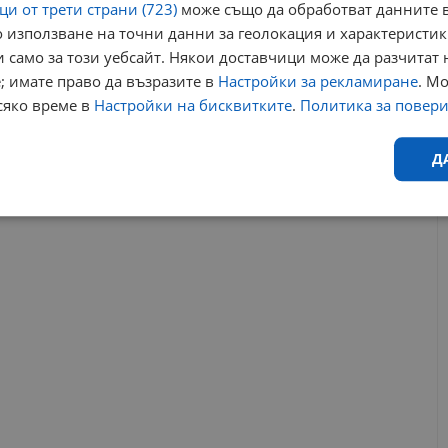
14:25 | 19.3.2023 г.
и от трети страни (723)
може също да обработват данните в
 използване на точни данни за геолокация и характеристик
 само за този уебсайт. Някои доставчици може да разчитат 
; имате право да възразите в
Настройки за рекламиране
. М
кзп
верига магазини
защита на потребителите
иво намаление
сяко време в
Настройки на бисквитките
.
Политика за повер
РЕКЛАМА
Д
Ефективност
Таргетиране
Функционалност
Н
еобходимо
Ефективност
Таргетиране
Функционалност
Неклас
исквитки позволяват основната функционалност на уебсайта, като потребителско
не може да се използва правилно без строго необходими бисквитки.