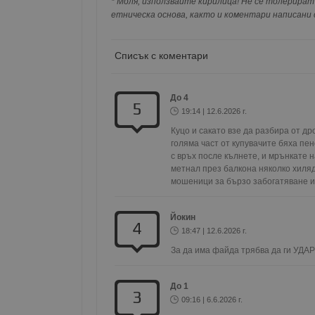
* Моля, използвайте кирилица! Не се толерират 
съхранявана при нас или показвана на дру
етническа основа, както и коментари написани с
Списък с коментари
Име
Доставчи
Доста
Име
Име
Домейн
Доме
Име
__Secure-ROLLOUT_T
До 4
__gfp_s_64b
_sharedID
.dunavmo
.vbox
5
cfzs_google-analytics_v
YSC
19:14 | 12.6.2026 г.
__Secure-YNID
Куцо и сакато взе да разбира от др
VISITOR_INFO1_LIVE
голяма част от купувачите бяха пен
g_state
с връх после кълнете, и мрънкате н
FCCDCF
mid
.duna
Meta Pla
cfz_google-analytics_v4
метнал през балкона няколко хиляд
Inc.
_sharedID_cst
.duna
.instagra
мошеници за бързо забогатяване и п
Йокин
Gtest
Gemiu
4
.hit.ge
18:47 | 12.6.2026 г.
За да има файда трябва да ги УДАР
Gdyn
Gemiu
.hit.ge
До 1
3
09:16 | 6.6.2026 г.